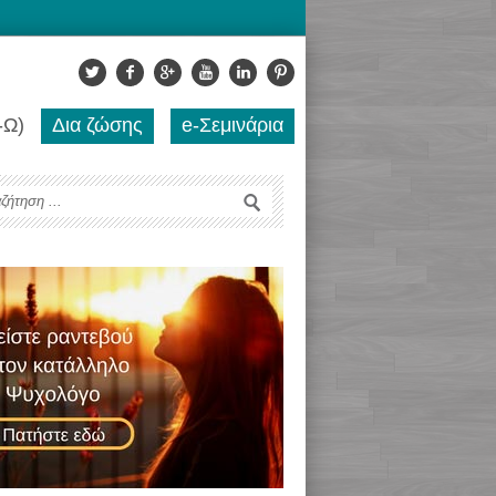
-Ω)
Δια ζώσης
e-Σεμινάρια