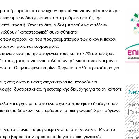
ατα ή ο φόβος ότι δεν έχουν αρκετά για να αγοράσουν δώρα
 οικονομικών δυσχερειών κατά τη διάρκεια αυτής της
ι από ντροπή. Όταν τα άτομα δεν μπορούν να αντέξουν
α νιώθουν “καταστροφικά” συναισθήματα
χος των αγορών και του προγραμματισμού των οικογενειακών
 καταπονημένα και κουρασμένα.
κανών είναι με την οικογένεια τους και το 27% αυτών ζουν
ειές τους, μπορεί να είναι πολύ οδυνηρό για όσους είναι μόνοι.
σώπο. Οι ηλικιωμένοι κυρίως θρηνούν πολύ περισσότερο για
ους στις οικογενειακές συγκεντρώσεις μπορούν να
οχής, δυσαρέσκειας, ή εσωτερικής διαμάχης για το αν κάποτε
New
λλά και άγχος μετά από ένα σχετικά πρόσφατο διαζύγιο των
Διεύ
ι ιδιαίτερα δύσκολο να περάσουν τα οικογενειακά Χριστούγεννα
Δέ
για τα ψώνια, το μαγείρεμα γίνεται από γυναίκες. Με αυτό
πληρ
τερο βάρος στην προετοιμασία για τις οικογενειακές
να μ