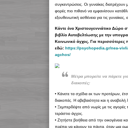
συγκεντρώσεις. Οι γυναίκες διατρέχουν 
φορές πιο πιθανό να εμφανίσουν κατάθλι
εξουθενωτική ασθένεια για τις γυναίκες, 
Κάντε ένα Χριστουγεννιάτικο Δώρο 
βιβλίο Αυτοβελτίωσης με την υπογρα
Κοινωνικό άγχος. Για περισσότερες 
εδώ:
https://psychopedia.gr/nea-vivli
agchos/
Mέτρα μπορείτε να πάρετε για
διακοπές:
• Κάνετε τα σχέδια εκ των προτέρων, έτσ
διακοπές. Η αβεβαιότητα και η αναβολή
• Ξεμπερδέψτε από νωρίς με τις αγορές 
τεράστιο άγχος.
• Ζητήστε βοήθεια από την οικογένεια κα
πρέπει να κάνουν τα πάντα, όταν μια ομ