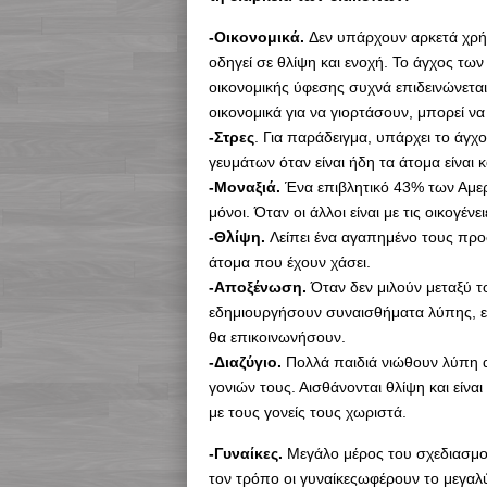
-Οικονομικά.
Δεν υπάρχουν αρκετά χρήμ
οδηγεί σε θλίψη και ενοχή. Το άγχος των
οικονομικής ύφεσης συχνά επιδεινώνετα
οικονομικά για να γιορτάσουν, μπορεί ν
-Στρες
. Για παράδειγμα, υπάρχει το άγ
γευμάτων όταν είναι ήδη τα άτομα είναι
-Μοναξιά.
Ένα επιβλητικό 43% των Αμερι
μόνοι. Όταν οι άλλοι είναι με τις οικογέν
-Θλίψη.
Λείπει ένα αγαπημένο τους προ
άτομα που έχουν χάσει.
-Αποξένωση.
Όταν δεν μιλούν μεταξύ τ
εδημιουργήσουν συναισθήματα λύπης, εν
θα επικοινωνήσουν.
-Διαζύγιο.
Πολλά παιδιά νιώθουν λύπη α
γονιών τους. Αισθάνονται θλίψη και είνα
με τους γονείς τους χωριστά.
-Γυναίκες.
Μεγάλο μέρος του σχεδιασμού 
τον τρόπο οι γυναίκεςωφέρουν το μεγαλύ