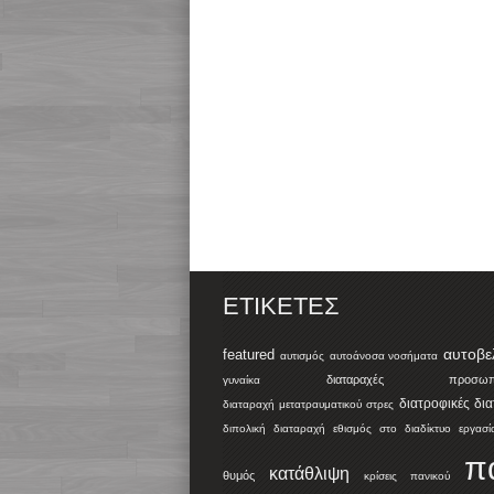
ΕΤΙΚΈΤΕΣ
αυτοβε
featured
αυτισμός
αυτοάνοσα νοσήματα
διαταραχές προσωπικ
γυναίκα
διατροφικές δι
διαταραχή μετατραυματικού στρες
διπολική διαταραχή
εθισμός στο διαδίκτυο
εργασί
π
κατάθλιψη
θυμός
κρίσεις πανικού