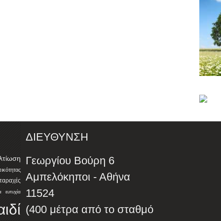
ΔΙΕΥΘΥΝΣΗ
λτίωση
Γεωργίου Βούρη 6
ότητας
Αμπελόκηποι - Αθήνα
αταραχές
11524
α
ευτυχία
αιδί
(400 μέτρα από το σταθμό