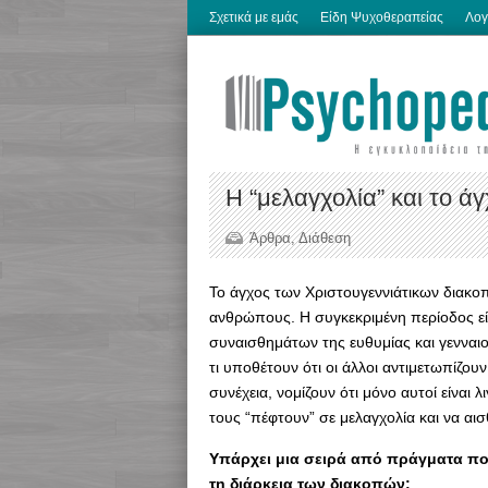
Σχετικά με εμάς
Είδη Ψυχοθεραπείας
Λογ
Η “μελαγχολία” και το ά
Άρθρα
,
Διάθεση
Το άγχος των Xριστουγεννιάτικων διακο
ανθρώπους. Η συγκεκριμένη περίοδος είν
συναισθημάτων της ευθυμίας και γενναι
τι υποθέτουν ότι οι άλλοι αντιμετωπίζου
συνέχεια, νομίζουν ότι μόνο αυτοί είναι 
τους “πέφτουν” σε μελαγχολία και να αισ
Υπάρχει μια σειρά από πράγματα πο
τη διάρκεια των διακοπών: