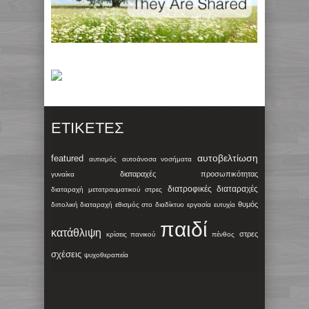
ΕΤΙΚΈΤΕΣ
αυτοβελτίωση
featured
αυτισμός
αυτοάνοσα νοσήματα
διαταραχές προσωπικότητας
γυναίκα
διατροφικές διαταραχές
διαταραχή μετατραυματικού στρες
θυμός
διπολική διαταραχή
εθισμός στο διαδίκτυο
εργασία
ευτυχία
παιδί
κατάθλιψη
στρες
κρίσεις πανικού
πένθος
σχέσεις
ψυχοθεραπεία