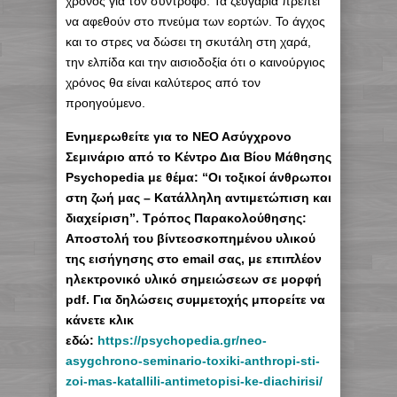
χρόνος για τον σύντροφο. Τα ζευγάρια πρέπει
να αφεθούν στο πνεύμα των εορτών. Το άγχος
και το στρες να δώσει τη σκυτάλη στη χαρά,
την ελπίδα και την αισιοδοξία ότι ο καινούργιος
χρόνος θα είναι καλύτερος από τον
προηγούμενο.
Eνημερωθείτε για το ΝΕΟ Ασύγχρονο
Σεμινάριο από το Κέντρο Δια Βίου Μάθησης
Psychopedia με θέμα: “Οι τοξικοί άνθρωποι
στη ζωή μας – Κατάλληλη αντιμετώπιση και
διαχείριση”. Τρόπος Παρακολούθησης:
Αποστολή του βίντεοσκοπημένου υλικού
της εισήγησης στο email σας, με επιπλέον
ηλεκτρονικό υλικό σημειώσεων σε μορφή
pdf. Για δηλώσεις συμμετοχής μπορείτε να
κάνετε κλικ
εδώ:
https://psychopedia.gr/neo-
asygchrono-seminario-toxiki-anthropi-sti-
zoi-mas-katallili-antimetopisi-ke-diachirisi/