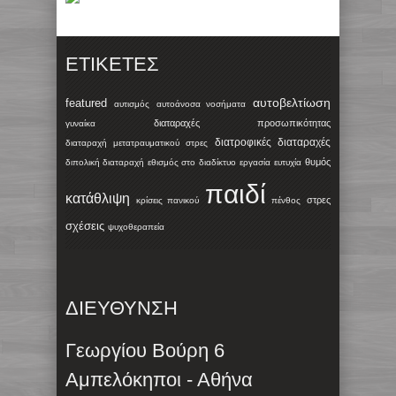
ΕΤΙΚΈΤΕΣ
αυτοβελτίωση
featured
αυτισμός
αυτοάνοσα νοσήματα
διαταραχές προσωπικότητας
γυναίκα
διατροφικές διαταραχές
διαταραχή μετατραυματικού στρες
θυμός
διπολική διαταραχή
εθισμός στο διαδίκτυο
εργασία
ευτυχία
παιδί
κατάθλιψη
στρες
κρίσεις πανικού
πένθος
σχέσεις
ψυχοθεραπεία
ΔΙΕΥΘΥΝΣΗ
Γεωργίου Βούρη 6
Αμπελόκηποι - Αθήνα