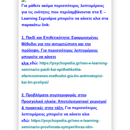
Για μάθετε ακόμα περισσότερες λεπτομέρειες
για τις ενότητες που περιλαμβάνονται στα Ε –
Learning Σεμινάρια μπορείτε να κάνετε κλικ στα
παρακάτω link:
1. Παιδί και Επιθετικότητα: Εφαρμοσμένες
Μέθοδοι για την αντιμετώπιση και την
πρόληψη. Για περισσότερες λεπτομέρειες
μπορείτε να κάνετε
κλικ
εδώ:
https://psychopedia.gr/
neo-e-learning-
seminario-
paidi-kai-epithetikotita-
efarmosmenes-methodoi-gia-tin-
antimetopisi-
kai-tin-prolipsi/
2. Προβλήματα συμπεριφοράς στην
Προσχολική ηλικία: Αποτελεσματικοί χειρισμοί
& πρακτικές στην τάξη.
Για περισσότερες
λεπτομέρειες μπορείτε να κάνετε κλικ
εδώ:
https://psychopedia.gr/
neo-e-learning-
seminario-
provlimata-symperiforas-stin-