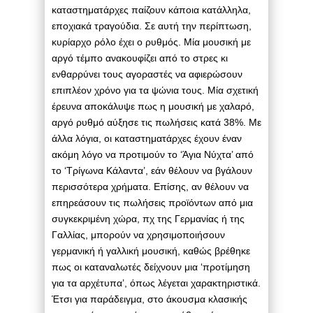
καταστηματάρχες παίζουν κάποια κατάλληλα,
εποχιακά τραγούδια. Σε αυτή την περίπτωση,
κυρίαρχο ρόλο έχει ο ρυθμός. Μία μουσική με
αργό τέμπο ανακουφίζει από το στρες κι
ενθαρρύνει τους αγοραστές να αφιερώσουν
επιπλέον χρόνο για τα ψώνια τους. Μία σχετική
έρευνα αποκάλυψε πως η μουσική με χαλαρό,
αργό ρυθμό αύξησε τις πωλήσεις κατά 38%. Με
άλλα λόγια, οι καταστηματάρχες έχουν έναν
ακόμη λόγο να προτιμούν το ‘Άγια Νύχτα’ από
το ‘Τρίγωνα Κάλαντα’, εάν θέλουν να βγάλουν
περισσότερα χρήματα. Επίσης, αν θέλουν να
επηρεάσουν τις πωλήσεις προϊόντων από μια
συγκεκριμένη χώρα, πχ της Γερμανίας ή της
Γαλλίας, μπορούν να χρησιμοποιήσουν
γερμανική ή γαλλική μουσική, καθώς βρέθηκε
πως οι καταναλωτές δείχνουν μια ‘προτίμηση
για τα αρχέτυπα’, όπως λέγεται χαρακτηριστικά.
Έτσι για παράδειγμα, στο άκουσμα κλασικής