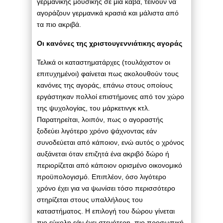
γερμανικής μουσικής σε μια κάβα, τείνουν να
αγοράζουν γερμανικά κρασιά και μάλιστα από
τα πιο ακριβά.
Οι κανόνες της χριστουγεννιάτικης αγοράς
Τελικά οι καταστηματάρχες (τουλάχιστον οι
επιτυχημένοι) φαίνεται πως ακολουθούν τους
κανόνες της αγοράς, επάνω στους οποίους
εργάστηκαν πολλοί επιστήμονες από τον χώρο
της ψυχολογίας, του μάρκετινγκ κτλ.
Παρατηρείται, λοιπόν, πως ο αγοραστής
ξοδεύει λιγότερο χρόνο ψάχνοντας εάν
συνοδεύεται από κάποιον, ενώ αυτός ο χρόνος
αυξάνεται όταν επιζητά ένα ακριβό δώρο ή
περιορίζεται από κάποιον ορισμένο οικονομικό
προϋπολογισμό. Επιπλέον, όσο λιγότερο
χρόνο έχει για να ψωνίσει τόσο περισσότερο
στηρίζεται στους υπαλλήλους του
καταστήματος. Η επιλογή του δώρου γίνεται
πιο εύκολη εάν έχει στενότερη, πιο προσωπική