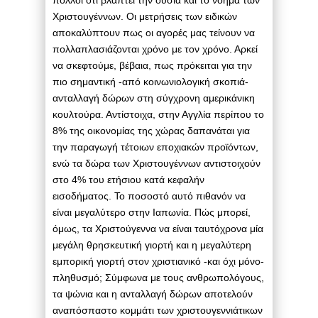
πολλοί ότι βλάπτει την ουσία και το νόημα των
Χριστουγέννων. Οι μετρήσεις των ειδικών
αποκαλύπτουν πως οι αγορές μας τείνουν να
πολλαπλασιάζονται χρόνο με τον χρόνο. Αρκεί
να σκεφτούμε, βέβαια, πως πρόκειται για την
πιο σημαντική -από κοινωνιολογική σκοπιά-
ανταλλαγή δώρων στη σύγχρονη αμερικάνικη
κουλτούρα. Αντίστοιχα, στην Αγγλία περίπου το
8% της οικονομίας της χώρας δαπανάται για
την παραγωγή τέτοιων εποχιακών προϊόντων,
ενώ τα δώρα των Χριστουγέννων αντιστοιχούν
στο 4% του ετήσιου κατά κεφαλήν
εισοδήματος. Το ποσοστό αυτό πιθανόν να
είναι μεγαλύτερο στην Ιαπωνία. Πώς μπορεί,
όμως, τα Χριστούγεννα να είναι ταυτόχρονα μία
μεγάλη θρησκευτική γιορτή και η μεγαλύτερη
εμπορική γιορτή στον χριστιανικό -και όχι μόνο-
πληθυσμό; Σύμφωνα με τους ανθρωπολόγους,
τα ψώνια και η ανταλλαγή δώρων αποτελούν
αναπόσπαστο κομμάτι των χριστουγεννιάτικων