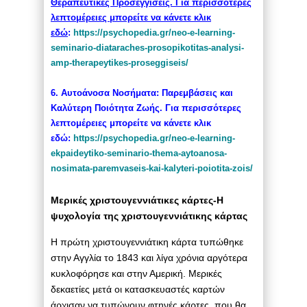
Θεραπευτικές Προσεγγίσεις. Για περισσότερες
λεπτομέρειες μπορείτε να κάνετε κλικ
εδώ
:
https://psychopedia.gr/
neo-e-learning-
seminario-
diataraches-prosopikotitas-
analysi-
amp-therapeytikes-
proseggiseis/
6. Αυτοάνοσα Νοσήματα: Παρεμβάσεις και
Καλύτερη Ποιότητα Ζωής. Για περισσότερες
λεπτομέρειες μπορείτε να κάνετε κλικ
εδώ:
https://psychopedia.gr/
neo-e-learning-
ekpaideytiko-
seminario-thema-aytoanosa-
nosimata-paremvaseis-kai-
kalyteri-poiotita-zois/
Μερικές χριστουγεννιάτικες κάρτες-Η
ψυχολογία της χριστουγεννιάτικης κάρτας
Η πρώτη χριστουγεννιάτικη κάρτα τυπώθηκε
στην Αγγλία το 1843 και λίγα χρόνια αργότερα
κυκλοφόρησε και στην Αμερική. Μερικές
δεκαετίες μετά οι κατασκευαστές καρτών
άρχισαν να τυπώνουν φτηνές κάρτες, που θα