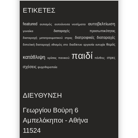
ΕΤΙΚΈΤΕΣ
αυτοβελτίωση
featured
αυτισμός
αυτοάνοσα νοσήματα
διαταραχές προσωπικότητας
γυναίκα
διατροφικές διαταραχές
διαταραχή μετατραυματικού στρες
θυμός
διπολική διαταραχή
εθισμός στο διαδίκτυο
εργασία
ευτυχία
παιδί
κατάθλιψη
στρες
κρίσεις πανικού
πένθος
σχέσεις
ψυχοθεραπεία
ΔΙΕΥΘΥΝΣΗ
Γεωργίου Βούρη 6
Αμπελόκηποι - Αθήνα
11524