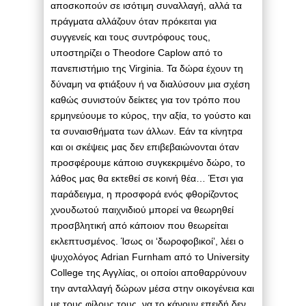
αποσκοπούν σε ισότιμη συναλλαγή, αλλά τα
πράγματα αλλάζουν όταν πρόκειται για
συγγενείς και τους συντρόφους τους,
υποστηρίζει ο Theodore Caplow από το
πανεπιστήμιο της Virginia. Τα δώρα έχουν τη
δύναμη να φτιάξουν ή να διαλύσουν μια σχέση
καθώς συνιστούν δείκτες για τον τρόπο που
ερμηνεύουμε το κύρος, την αξία, το γούστο και
τα συναισθήματα των άλλων. Εάν τα κίνητρα
και οι σκέψεις μας δεν επιβεβαιώνονται όταν
προσφέρουμε κάποιο συγκεκριμένο δώρο, το
λάθος μας θα εκτεθεί σε κοινή θέα… Έτσι για
παράδειγμα, η προσφορά ενός φθορίζοντος
χνουδωτού παιχνιδιού μπορεί να θεωρηθεί
προσβλητική από κάποιον που θεωρείται
εκλεπτυσμένος. Ίσως οι ‘δωροφοβικοί’, λέει ο
ψυχολόγος Adrian Furnham από το University
College της Αγγλίας, οι οποίοι αποθαρρύνουν
την ανταλλαγή δώρων μέσα στην οικογένεια και
με τους φίλους τους, να το κάνουν επειδή δεν