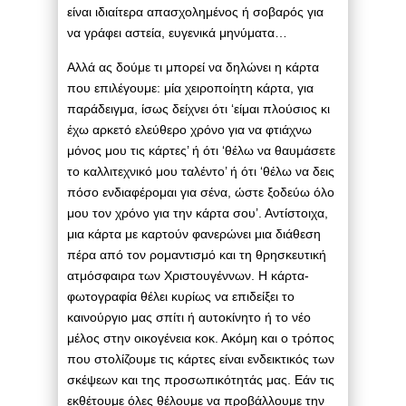
είναι ιδιαίτερα απασχολημένος ή σοβαρός για
να γράφει αστεία, ευγενικά μηνύματα…
Αλλά ας δούμε τι μπορεί να δηλώνει η κάρτα
που επιλέγουμε: μία χειροποίητη κάρτα, για
παράδειγμα, ίσως δείχνει ότι ‘είμαι πλούσιος κι
έχω αρκετό ελεύθερο χρόνο για να φτιάχνω
μόνος μου τις κάρτες’ ή ότι ‘θέλω να θαυμάσετε
το καλλιτεχνικό μου ταλέντο’ ή ότι ‘θέλω να δεις
πόσο ενδιαφέρομαι για σένα, ώστε ξοδεύω όλο
μου τον χρόνο για την κάρτα σου’. Αντίστοιχα,
μια κάρτα με καρτούν φανερώνει μια διάθεση
πέρα από τον ρομαντισμό και τη θρησκευτική
ατμόσφαιρα των Χριστουγέννων. Η κάρτα-
φωτογραφία θέλει κυρίως να επιδείξει το
καινούργιο μας σπίτι ή αυτοκίνητο ή το νέο
μέλος στην οικογένεια κοκ. Ακόμη και ο τρόπος
που στολίζουμε τις κάρτες είναι ενδεικτικός των
σκέψεων και της προσωπικότητάς μας. Εάν τις
εκθέτουμε όλες θέλουμε να προβάλλουμε την