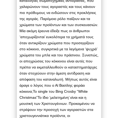
κατάλληλες σωματοχημικές αντιδράσεις, που
χαλαρώνουν τους αγοραστές και τους κάνουν
πιο πρόθυμους να ενδώσουν στις προκλήσεις
της αγοράς. Παρόμοιο ρόλο παίζουν και τα
χρώματα των προϊόντων και των συσκευασιών.
Μία ακόμη έρευνα έδειξε πως οι άνθρωποι
‘αποχωρίζονται’ ευκολότερα τα χρήματά τους
όταν αντικρίζουν χρώματα που προσεγγίζουν
στο κόκκινο, συγκριτικά με τα λεγόμενα ‘ψυχρά’
χρώματα του μπλε και του πράσινου. Συνεπώς,
οι αποχρώσεις του κόκκινου είναι αυτές που
πρέπει να εκμεταλλευθούν οι καταστηματάρχες
όταν στοχεύουν στην άμεση αντίδραση και
απόφαση του καταναλωτή. Μήπως αυτός είναι
άραγε ο λόγος που ο Αϊ Βασίλης φοράει
κόκκινα;Το single του Bing Crosby “White
Christmas”Το ίδιο ‘μελετημένη’ είναι και η
μουσική των Χριστουγέννων. Προκειμένου να
στρέψουν την προσοχή των αγοραστών στα
χριστουγεννιάτικα προϊόντα, οι