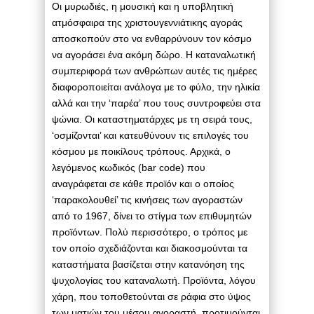
Οι μυρωδιές, η μουσική και η υποβλητική
ατμόσφαιρα της χριστουγεννιάτικης αγοράς
αποσκοπούν στο να ενθαρρύνουν τον κόσμο
να αγοράσει ένα ακόμη δώρο. Η καταναλωτική
συμπεριφορά των ανθρώπων αυτές τις ημέρες
διαφοροποιείται ανάλογα με το φύλο, την ηλικία
αλλά και την ‘παρέα’ που τους συντροφεύει στα
ψώνια. Οι καταστηματάρχες με τη σειρά τους,
‘οσμίζονται’ και κατευθύνουν τις επιλογές του
κόσμου με ποικίλους τρόπους. Αρχικά, ο
λεγόμενος κωδικός (bar code) που
αναγράφεται σε κάθε προϊόν και ο οποίος
‘παρακολουθεί’ τις κινήσεις των αγοραστών
από το 1967, δίνει το στίγμα των επιθυμητών
προϊόντων. Πολύ περισσότερο, ο τρόπος με
τον οποίο σχεδιάζονται και διακοσμούνται τα
καταστήματα βασίζεται στην κατανόηση της
ψυχολογίας του καταναλωτή. Προϊόντα, λόγου
χάρη, που τοποθετούνται σε ράφια στο ύψος
των ματιών του μέσου αγοραστή, προτιμούνται