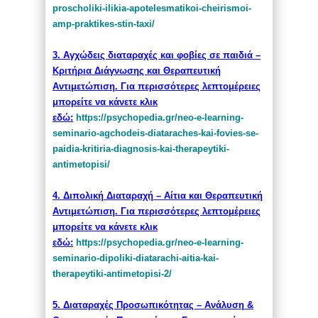
proscholiki-ilikia-
apotelesmatikoi-cheirismoi-
amp-praktikes-stin-taxi/
3. Αγχώδεις διαταραχές και φοβίες σε παιδιά –
Κριτήρια Διάγνωσης και Θεραπευτική
Αντιμετώπιση. Για περισσότερες λεπτομέρειες
μπορείτε να κάνετε κλικ
εδώ:
https://psychopedia.gr/
neo-e-learning-
seminario-
agchodeis-diataraches-kai-
fovies-se-
paidia-kritiria-
diagnosis-kai-therapeytiki-
antimetopisi/
4. Διπολική Διαταραχή – Αίτια και Θεραπευτική
Αντιμετώπιση. Για περισσότερες λεπτομέρειες
μπορείτε να κάνετε κλικ
εδώ:
https://psychopedia.gr/
neo-e-learning-
seminario-
dipoliki-diatarachi-aitia-kai-
therapeytiki-antimetopisi-2/
5. Διαταραχές Προσωπικότητας – Ανάλυση &