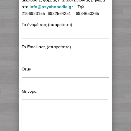
ακόλουθης φόρμας ή αποστέλλοντας μήνυμα
στο
info@psychopedia.gr
– Τηλ.
2106983155 -6932564251 – 6934650265
Το όνομά σας (απαραίτητο)
Το Email σας (απαραίτητο)
Θέμα
Μήνυμα