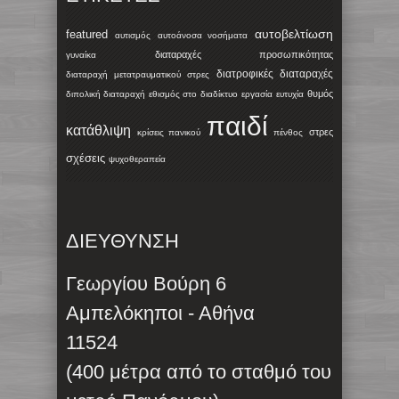
αυτοβελτίωση
featured
αυτισμός
αυτοάνοσα νοσήματα
διαταραχές προσωπικότητας
γυναίκα
διατροφικές διαταραχές
διαταραχή μετατραυματικού στρες
θυμός
διπολική διαταραχή
εθισμός στο διαδίκτυο
εργασία
ευτυχία
παιδί
κατάθλιψη
στρες
κρίσεις πανικού
πένθος
σχέσεις
ψυχοθεραπεία
ΔΙΕΥΘΥΝΣΗ
Γεωργίου Βούρη 6
Αμπελόκηποι - Αθήνα
11524
(400 μέτρα από το σταθμό του