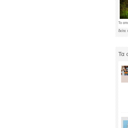
Το απ
δείτε
Τα 