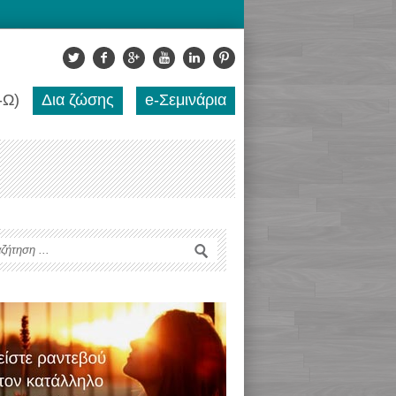
-Ω)
Δια ζώσης
e-Σεμινάρια