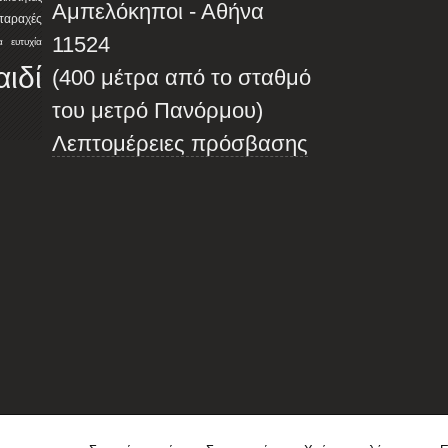
Αμπελόκηποι - Αθήνα
αταραχές
11524
α
ευτυχία
αιδί
(400 μέτρα από το σταθμό
του μετρό Πανόρμου)
Λεπτομέρειες πρόσβασης