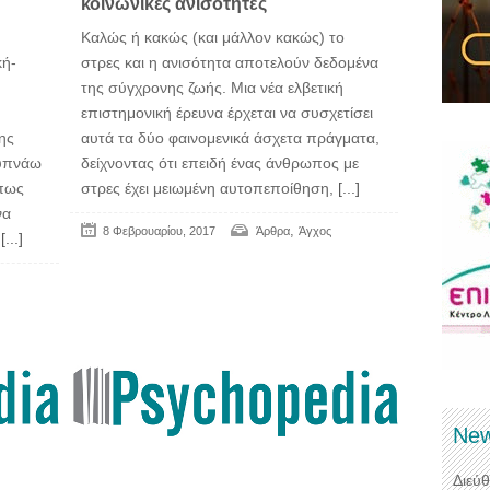
κοινωνικές ανισότητες
Καλώς ή κακώς (και μάλλον κακώς) το
κή-
στρες και η ανισότητα αποτελούν δεδομένα
της σύγχρονης ζωής. Μια νέα ελβετική
επιστημονική έρευνα έρχεται να συσχετίσει
ης
αυτά τα δύο φαινομενικά άσχετα πράγματα,
ξυπνάω
δείχνοντας ότι επειδή ένας άνθρωπος με
άπως
στρες έχει μειωμένη αυτοπεποίθηση,
[...]
να
,
8 Φεβρουαρίου, 2017
Άρθρα
Άγχος
[...]
New
Διεύ