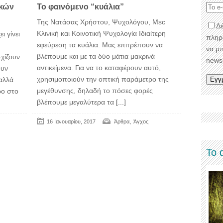
ικών
To φαινόμενο “κυάλια”
Της Νατάσας Χρήστου, Ψυχολόγου, Msc
Δέ
Κλινική και Κοινοτική Ψυχολογία Ιδιαίτερη
ι γίνει
πληρ
εφεύρεση τα κυάλια. Μας επιτρέπουν να
να μ
βλέπουμε και με τα δύο μάτια μακρινά
χίζουν
newsl
αντικείμενα. Για να το καταφέρουν αυτό,
ουν
χρησιμοποιούν την οπτική παράμετρο της
αλλά
μεγέθυνσης, δηλαδή το πόσες φορές
ρο στο
βλέπουμε μεγαλύτερα τα
[...]
,
16 Ιανουαρίου, 2017
Άρθρα
Άγχος
Το 