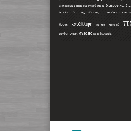
διατροφικές δι
διαταραχή μετατραυματικού στρες
διπολική διαταραχή
εθισμός στο διαδίκτυο
εργασί
π
κατάθλιψη
θυμός
κρίσεις πανικού
σχέσεις
στρες
πένθος
ψυχοθεραπεία