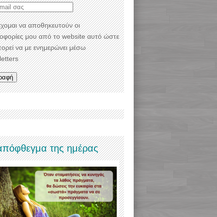
χομαι να αποθηκευτούν οι
οφορίες μου από το website αυτό ώστε
πορεί να με ενημερώνει μέσω
etters
απόφθεγμα της ημέρας