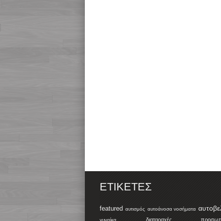
ΕΤΙΚΈΤΕΣ
αυτοβε
featured
αυτισμός
αυτοάνοσα νοσήματα
διαταραχές προσωπικ
γυναίκα