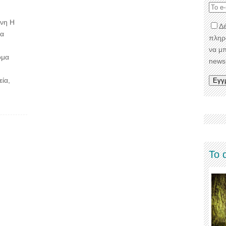
χνη Η
Δέ
ία
πληρ
να μ
ομα
newsl
ία,
Το 