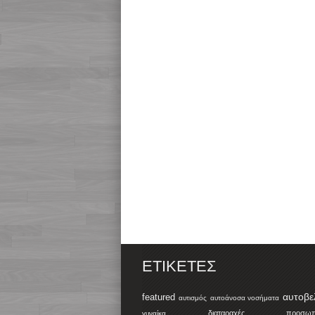
ΕΤΙΚΈΤΕΣ
αυτοβε
featured
αυτισμός
αυτοάνοσα νοσήματα
διαταραχές προσωπικ
γυναίκα