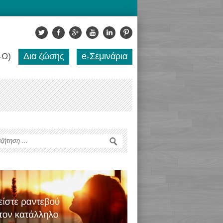
-Ω)
Δια ζώσης
e-Σεμινάρια