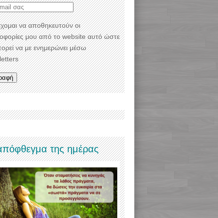
χομαι να αποθηκευτούν οι
οφορίες μου από το website αυτό ώστε
πορεί να με ενημερώνει μέσω
etters
απόφθεγμα της ημέρας