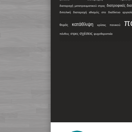
διατροφικές δι
διαταραχή μετατραυματικού στρες
διπολική διαταραχή
εθισμός στο διαδίκτυο
εργασί
π
κατάθλιψη
θυμός
κρίσεις πανικού
σχέσεις
στρες
πένθος
ψυχοθεραπεία