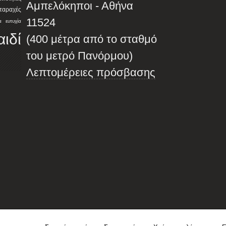
Αμπελόκηποι - Αθήνα
αταραχές
11524
α
ευτυχία
αιδί
(400 μέτρα από το σταθμό
του μετρό Πανόρμου)
Λεπτομέρειες πρόσβασης