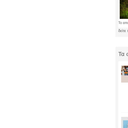
Το απ
δείτε
Τα 