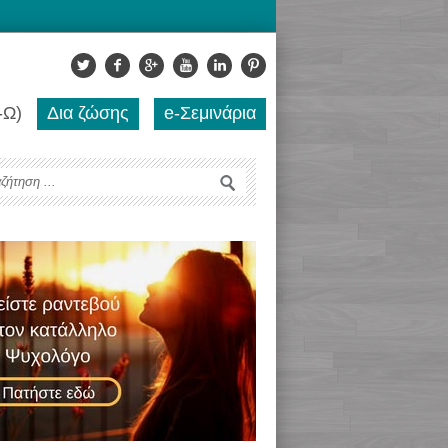
-Ω)
Δια ζώσης
e-Σεμινάρια