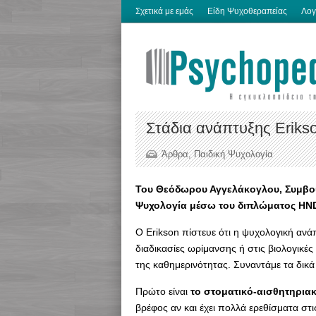
Σχετικά με εμάς
Είδη Ψυχοθεραπείας
Λογ
Στάδια ανάπτυξης Εriks
Άρθρα
,
Παιδική Ψυχολογία
Του Θεόδωρου Αγγελάκογλου, Συμβού
Ψυχολογία μέσω του διπλώματος HND
Ο Erikson πίστευε ότι η ψυχολογική αν
διαδικασίες ωρίμανσης ή στις βιολογικές 
της καθημερινότητας. Συναντάμε τα δικά
Πρώτο είναι
το στοματικό-αισθητηριακό
βρέφος αν και έχει πολλά ερεθίσματα στι