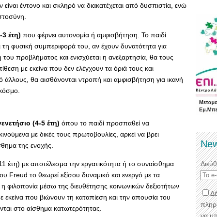
 είναι έντονο και σκληρό να διακατέχεται από δυσπιστία, ενώ
ιστοσύνη.
-3 έτη)
που φέρνει αυτονομία ή αμφισβήτηση. Το παιδί
ει τη φυσική συμπεριφορά του, αν έχουν δυνατότητα για
 του προβλήματος και ενισχύεται η ανεξαρτησία, θα τους
τίθεση με εκείνα που δεν ελέγχουν τα όριά τους και
άλλους, θα αισθάνονται ντροπή και αμφισβήτηση για ικανή
κόσμο.
ενετήσιο (4-5 έτη)
όπου το παιδί προσπαθεί να
ινούμενα με δικές τους πρωτοβουλίες, αρκεί να βρει
New
σθημα της ενοχής.
-11 έτη) με αποτέλεσμα την εργατικότητα ή το συναίσθημα
Διεύ
ου Freud το θεωρεί εξίσου δυναμικό και ενεργό με τα
ι η φιλοπονία μέσω της διευθέτησης κοινωνικών δεξιοτήτων
Δέ
 εκείνα που βιώνουν τη καταπίεση και την απουσία του
πληρ
νται στο αίσθημα κατωτερότητας.
να μ