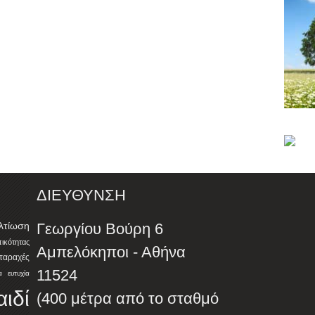
ΔΙΕΥΘΥΝΣΗ
λτίωση
Γεωργίου Βούρη 6
ότητας
Αμπελόκηποι - Αθήνα
αταραχές
11524
α
ευτυχία
αιδί
(400 μέτρα από το σταθμό