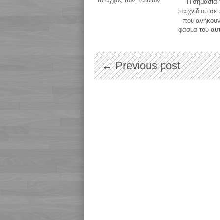
το άγχος των παιδιών
H σημασία 
παιχνιδιού σε 
που ανήκουν
φάσμα του αυ
← Previous post