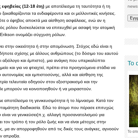
 εφηβείας (12-18 έτη)
με αποτέλεσμα τη ταυτότητα ή τη
newsl
εκαθαρίζονται τα ενδιαφέροντα και οι μελλοντικές κινήσεις.
ότε ο έφηβος αποκτά μια αίσθηση ασφάλειας, ενώ αν η
ός ρόλου δυσκολεύεται να επιτευχθεί με ασαφή την ατομική
Erikson ονομάζει σύγχυση ρόλων.
γει στην οικειότητα ή στην απομόνωση. Στόχος εδώ είναι η
σδήποτε σχέσης με άλλους ανθρώπους (το δόσιμο του εαυτού
 αξιόλογο και έμπιστο), μια ανάγκη που υπερκαλύπτει
Το 
είο και για να φτιαχτεί, πρέπει στα προηγούμενα στάδια να
μό αυτονομίας και εμπιστοσύνης, αλλά και αίσθηση της
τρία τελευταία οδηγούν στον εξοστρακισμό και την
δε μπορούν να κοινοποιηθούν ή να μοιραστούν.
 με αποτέλεσμα τη γενικευσιμότητα ή το λίμνασμα. Κατά τον
ασταμάτητη διαδικασία. Εδώ το άτομο που πέρασε επιτυχώς
είναι να γενικεύσει(π.χ. αλλαγή προσανατολισμού για
ει τον τρόπο ή τον ρόλο ζωής και να είναι μέτοχος στην
άς, μα αν απορροφηθούν από τις δικές τους ανάγκες, αγνοούν
Το απ
ν απραξία.