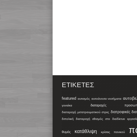
ΕΤΙΚΈΤΕΣ
αυτοβε
featured
αυτισμός
αυτοάνοσα νοσήματα
διαταραχές προσωπικ
γυναίκα
διατροφικές δι
διαταραχή μετατραυματικού στρες
διπολική διαταραχή
εθισμός στο διαδίκτυο
εργασί
π
κατάθλιψη
θυμός
κρίσεις πανικού