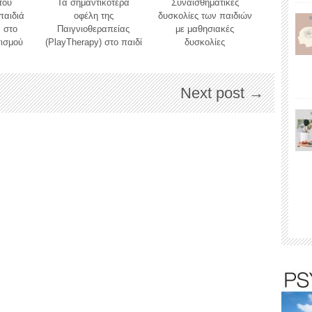
του
Τα σημαντικότερα
Συναισθηματικές
παιδιά
oφέλη της
δυσκολίες των παιδιών
 στο
Παιγνιοθεραπείας
με μαθησιακές
τισμού
(PlayTherapy) στο παιδί
δυσκολίες
Next post →