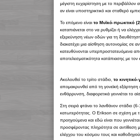
μέγιστη ευχαρίστηση με το περιβάλλον αν
αν είναι υποστηρικτικό και σταθερό εμπ
Το επόμενο είναι
το Μυϊκό-πρωκτικό (2
καταπιάνεται στο να ρυθμίζει ή να ελέγχ
εξερεύνηση νέων οδών για τη διευθέτηση
διακατέχει μια αίσθηση αυτονομίας σε αν
κατευθύνονται υπερπροστατευόμενα από 
αποτελεσματικότητα κατάπιασης με τον 
Ακολουθεί το τρίτο στάδιο,
το κινητικό-γ
απομακρυνθεί από τη γονεϊκή εξάρτηση κ
ενθάρρυνση, διαφορετικά γεννιέται το αί
Στη σειρά φτάνει το λανθάνον στάδιο (6
κατωτερότητας. Ο Erikson σε σχέση με τ
προηγούμενα και εδώ είναι που γεννιέτα
προσφέροντας πληρότητα σε αντίθεση με
ελέγχου του κόσμου τους και καθοδηγού