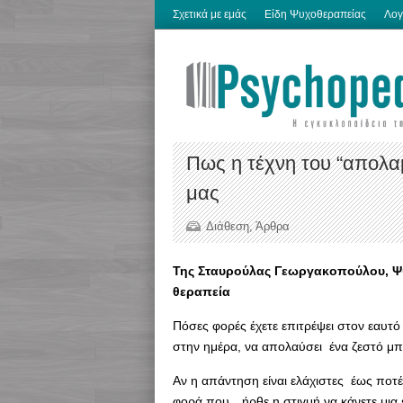
Σχετικά με εμάς
Είδη Ψυχοθεραπείας
Λογ
Πως η τέχνη του “απολαμ
μας
Διάθεση
,
Άρθρα
Της Σταυρούλας Γεωργακοπούλου, Ψυ
θεραπεία
Πόσες φορές έχετε επιτρέψει στον εαυτό 
στην ημέρα, να απολαύσει ένα ζεστό μπά
Αν η απάντηση είναι ελάχιστες έως ποτέ
φορά που…ήρθε η στιγμή να κάνετε μια ε