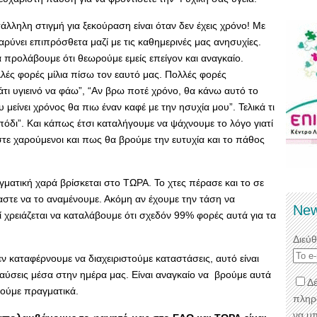
λληλη στιγμή για ξεκούραση είναι όταν δεν έχεις χρόνο! Με
αρύνει επιπρόσθετα μαζί με τις καθημερινές μας ανησυχίες.
 προλάβουμε ότι θεωρούμε εμείς επείγον και αναγκαίο.
ές φορές μίλια πίσω τον εαυτό μας. Πολλές φορές
τι υγιεινό να φάω”, “Αν βρω ποτέ χρόνο, θα κάνω αυτό το
μείνει χρόνος θα πιω έναν καφέ με την ησυχία μου”. Τελικά τι
όδι”. Και κάπως έτσι καταλήγουμε να ψάχνουμε το λόγο γιατί
μαστε χαρούμενοι και πως θα βρούμε την ευτυχία και το πάθος
γματική χαρά βρίσκεται στο ΤΩΡΑ. Το χτες πέρασε και το σε
αστε να το αναμένουμε. Ακόμη αν έχουμε την τάση να
New
ί χρειάζεται να καταλάβουμε ότι σχεδόν 99% φορές αυτά για τα
Διεύ
ν καταφέρνουμε να διαχειριστούμε καταστάσεις, αυτό είναι
παύσεις μέσα στην ημέρα μας. Είναι αναγκαίο να βρούμε αυτά
Δέ
ρούμε πραγματικά.
πληρ
να μ