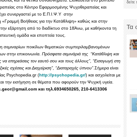
δείτε
ραπείας στο Κέντρο Εφαρμοσμένης Ψυχοθεραπείας και
έχει συνεργαστεί με το Ε.Π.Ι.Ψ.Υ στην
 «Γραμμή Βοήθειας για την Κατάθλιψη» καθώς και στην
Τα 
ην εξάρτηση από το διαδίκτυο στο 18Άνω, με καθήκοντα τη
πευτική ομάδα και εποπτεία τους.
ηση σεμιναρίων ποικίλων θεματικών συμπεριλαμβανομένων
ων στην επικοινωνία.
Πρόσφατα σεμινάριά της “Κατάθλιψη και
 να επηρεάσεις τον εαυτό σου και τους άλλους”, “Εισαγωγή στη
ικές σχέσεις και Διαχείριση”, “Διαταραχές ύπνου”
.Σήμερα είναι
ίας Psychopedia.gr (
http://psychopedia.gr/
) και ασχολείται με
αι την εισήγηση σε θέματα που αφορούν την Ψυχική υγεία.
ou.geor@gmail.com και τηλ.6934650265, 210-6413306