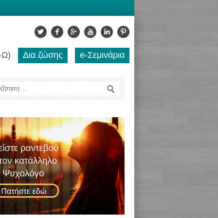
-Ω)
Δια ζώσης
e-Σεμινάρια