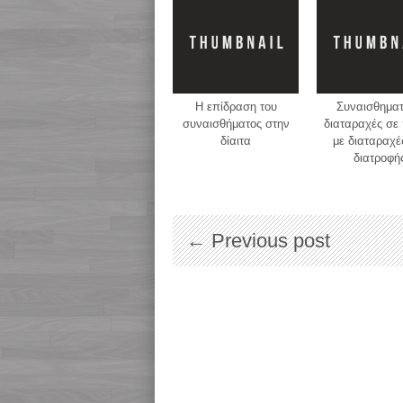
Η επίδραση του
Συναισθηματ
συναισθήματος στην
διαταραχές σε 
δίαιτα
με διαταραχέ
διατροφή
← Previous post