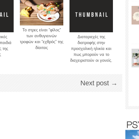
Το στρες είναι “φίλος”
των ανθυγιεινών
ικές
Διαταραχές της
τροφών και “εχθρός” της
παιδιά
διατροφής στην
δίαιτας
ς της
προσχολική ηλικία και
ς
πως μπορούν να το
διαχειριστούν οι γονείς.
Next post →