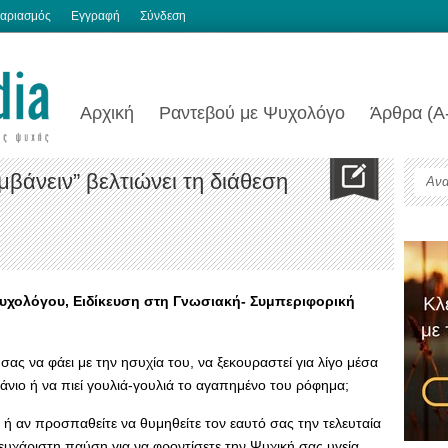
αριασμός
Εγγραφή
Σύνδεση
Αρχική
Ραντεβού με Ψυχολόγο
Άρθρα (Α
βάνειν” βελτιώνει τη διάθεση
χολόγου, Ειδίκευση στη Γνωσιακή- Συμπεριφορική
σας να φάει με την ησυχία του, να ξεκουραστεί για λίγο μέσα
νιο ή να πιεί γουλιά-γουλιά το αγαπημένο του ρόφημα;
 ή αν προσπαθείτε να θυμηθείτε τον εαυτό σας την τελευταία
υχάριστη παύση για να φροντίσετε την Ψυχική σας υγεία.