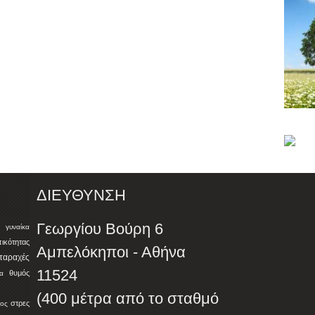
ΔΙΕΥΘΥΝΣΗ
Γεωργίου Βούρη 6
γυναίκα
ητας
Αμπελόκηποι - Αθήνα
αταραχές
11524
θυμός
α
(400 μέτρα από το σταθμό
στρες
ος