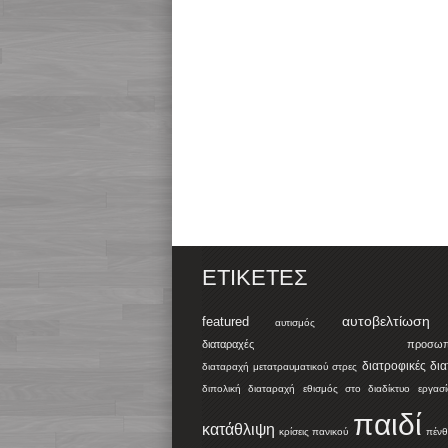
ΕΤΙΚΈΤΕΣ
αυτοβελτίωση
featured
αυτισμός
διαταραχές προσωπικότ
διατροφικές δι
διαταραχή μετατραυματικού στρες
διπολική διαταραχή
εθισμός στο διαδίκτυο
εργασί
παιδί
κατάθλιψη
κρίσεις πανικού
πένθ