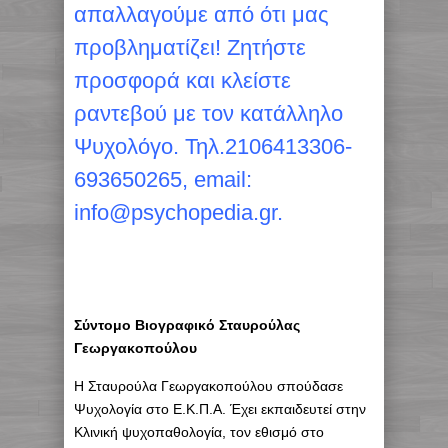
απαλλαγούμε από ότι μας
προβληματίζει! Ζητήστε
προσφορά και κλείστε
ραντεβού με τον κατάλληλο
Ψυχολόγο. Τηλ.2106413306-
693650265, email:
info@psychopedia.gr.
Σύντομο Βιογραφικό Σταυρούλας
Γεωργακοπούλου
Η Σταυρούλα Γεωργακοπούλου σπούδασε
Ψυχολογία στο Ε.Κ.Π.Α. Έχει εκπαιδευτεί στην
Κλινική ψυχοπαθολογία, τον εθισμό στο