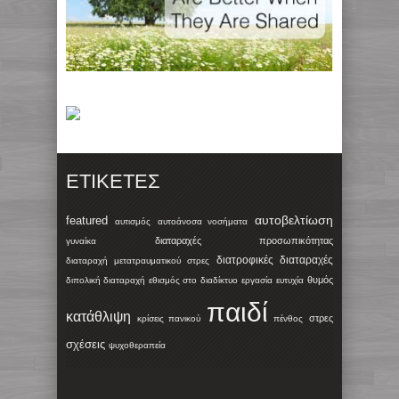
ΕΤΙΚΈΤΕΣ
αυτοβελτίωση
featured
αυτισμός
αυτοάνοσα νοσήματα
διαταραχές προσωπικότητας
γυναίκα
διατροφικές διαταραχές
διαταραχή μετατραυματικού στρες
θυμός
διπολική διαταραχή
εθισμός στο διαδίκτυο
εργασία
ευτυχία
παιδί
κατάθλιψη
στρες
κρίσεις πανικού
πένθος
σχέσεις
ψυχοθεραπεία