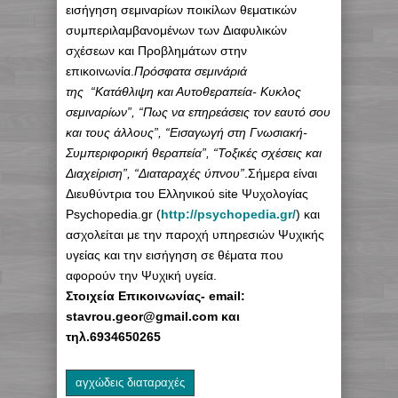
εισήγηση σεμιναρίων ποικίλων θεματικών
συμπεριλαμβανομένων των Διαφυλικών
σχέσεων και Προβλημάτων στην
επικοινωνία.
Πρόσφατα σεμινάριά
της “Κατάθλιψη και Αυτοθεραπεία- Κυκλος
σεμιναρίων”, “Πως να επηρεάσεις τον εαυτό σου
και τους άλλους”, “Εισαγωγή στη Γνωσιακή-
Συμπεριφορική θεραπεία”, “Τοξικές σχέσεις και
Διαχείριση”, “Διαταραχές ύπνου”
.Σήμερα είναι
Διευθύντρια του Ελληνικού site Ψυχολογίας
Psychopedia.gr (
http://psychopedia.gr/
) και
ασχολείται με την παροχή υπηρεσιών Ψυχικής
υγείας και την εισήγηση σε θέματα που
αφορούν την Ψυχική υγεία.
Στοιχεία Επικοινωνίας- email:
stavrou.geor@gmail.com και
τηλ.6934650265
αγχώδεις διαταραχές