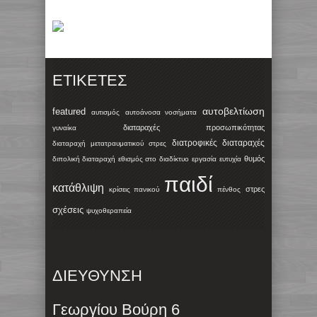
ΕΤΙΚΈΤΕΣ
αυτοβελτίωση
featured
αυτισμός
αυτοάνοσα νοσήματα
διαταραχές προσωπικότητας
γυναίκα
διατροφικές διαταραχές
διαταραχή μετατραυματικού στρες
θυμός
διπολική διαταραχή
εθισμός στο διαδίκτυο
εργασία
ευτυχία
παιδί
κατάθλιψη
στρες
κρίσεις πανικού
πένθος
σχέσεις
ψυχοθεραπεία
ΔΙΕΥΘΥΝΣΗ
Γεωργίου Βούρη 6