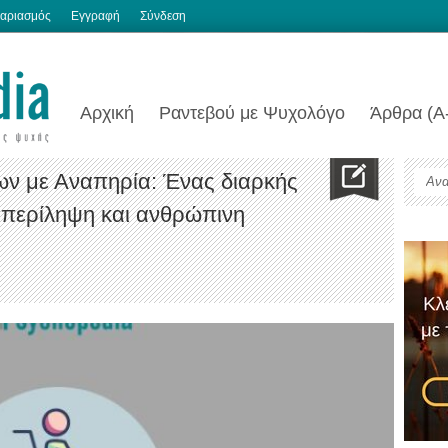
αριασμός
Εγγραφή
Σύνδεση
Αρχική
Ραντεβού με Ψυχολόγο
Άρθρα (Α
ν με Αναπηρία: Ένας διαρκής
μπερίληψη και ανθρώπινη