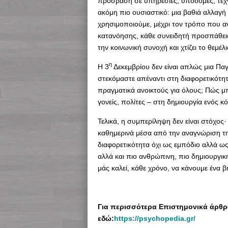
πρόσβαση σε υπηρεσίες, υποδομές, τεχνολ
ακόμη πιο ουσιαστικό: μια βαθιά αλλαγή
χρησιμοποιούμε, μέχρι τον τρόπο που α
κατανόησης, κάθε συνειδητή προσπάθεια 
την κοινωνική συνοχή και χτίζει το θεμέλ
η
Η 3
Δεκεμβρίου δεν είναι απλώς μια Πα
στεκόμαστε απέναντι στη διαφορετικότη
πραγματικά ανοικτούς για όλους; Πώς μ
γονείς, πολίτες – στη δημιουργία ενός 
Τελικά, η συμπερίληψη δεν είναι στόχος· 
καθημερινά μέσα από την αναγνώριση τη
διαφορετικότητα όχι ως εμπόδιο αλλά ως ε
αλλά και πιο ανθρώπινη, πιο δημιουργι
μάς καλεί, κάθε χρόνο, να κάνουμε ένα 
Για περισσότερα Επιστημονικά άρθρα
εδώ:
https://psychopedia.gr/