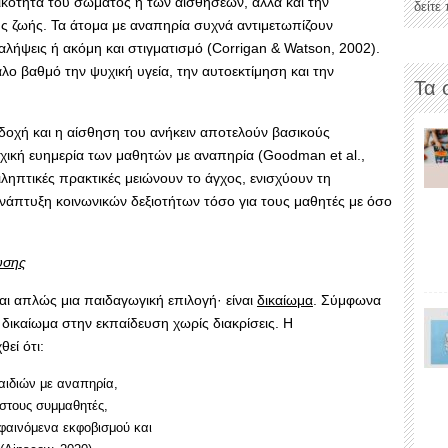
ικότητα του σώματος ή των αισθήσεων, αλλά και την
δείτε
ς ζωής. Τα άτομα με αναπηρία συχνά αντιμετωπίζουν
λήψεις ή ακόμη και στιγματισμό (Corrigan & Watson, 2002).
λο βαθμό την ψυχική υγεία, την αυτοεκτίμηση και την
Τα 
δοχή και η αίσθηση του ανήκειν αποτελούν βασικούς
χική ευημερία των μαθητών με αναπηρία (Goodman et al.,
ληπτικές πρακτικές μειώνουν το άγχος, ενισχύουν τη
νάπτυξη κοινωνικών δεξιοτήτων τόσο για τους μαθητές με όσο
υσης
αι απλώς μια παιδαγωγική επιλογή· είναι
δικαίωμα
. Σύμφωνα
 δικαίωμα στην εκπαίδευση χωρίς διακρίσεις. Η
εί ότι:
αιδιών με αναπηρία,
στους συμμαθητές,
 φαινόμενα εκφοβισμού και