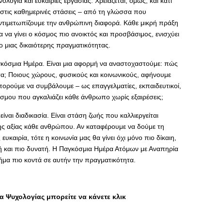
ογία και ευκαιρίες εργασίας. Χρειάζεται, όμως, και κάτι
 στις καθημερινές στάσεις – από τη γλώσσα που
ντιμετωπίζουμε την ανθρώπινη διαφορά. Κάθε μικρή πράξη
να γίνει ο κόσμος πιο ανοικτός και προσβάσιμος, ενισχύει
ιο μιας δικαιότερης πραγματικότητας.
γκόσμια Ημέρα. Είναι μια αφορμή να αναστοχαστούμε: πώς
τα; Ποιους χώρους, φυσικούς και κοινωνικούς, αφήνουμε
πορούμε να συμβάλουμε – ως επαγγελματίες, εκπαιδευτικοί,
κόσμου που αγκαλιάζει κάθε άνθρωπο χωρίς εξαιρέσεις;
είναι διαδικασία. Είναι στάση ζωής που καλλιεργείται
ς αξίας κάθε ανθρώπου. Αν καταφέρουμε να δούμε τη
υκαιρία, τότε η κοινωνία μας θα γίνει όχι μόνο πιο δίκαιη,
κή και πιο δυνατή. Η Παγκόσμια Ημέρα Ατόμων με Αναπηρία
βήμα πιο κοντά σε αυτήν την πραγματικότητα.
 Ψυχολογίας μπορείτε να κάνετε κλικ