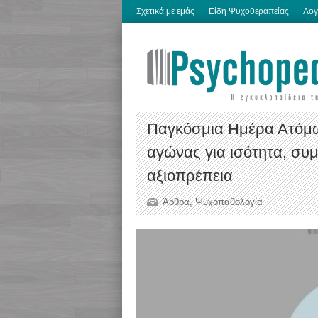
Σχετικά με εμάς
Είδη Ψυχοθεραπείας
Λογ
Παγκόσμια Ημέρα Ατόμω
αγώνας για ισότητα, συ
αξιοπρέπεια
Άρθρα
,
Ψυχοπαθολογία