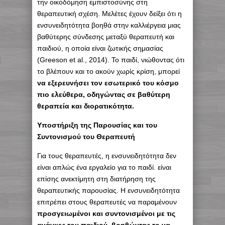
την οικοδόμηση εμπιστοσύνης στη
θεραπευτική σχέση. Μελέτες έχουν δείξει ότι η
ενσυνειδητότητα βοηθά στην καλλιέργεια μιας
βαθύτερης σύνδεσης μεταξύ θεραπευτή και
παιδιού, η οποία είναι ζωτικής σημασίας
(Greeson et al., 2014). Το παιδί, νιώθοντας ότι
το βλέπουν και το ακούν χωρίς κρίση, μπορεί
να εξερευνήσει τον εσωτερικό του κόσμο
πιο ελεύθερα, οδηγώντας σε βαθύτερη
θεραπεία και διορατικότητα.
Υποστήριξη της Παρουσίας και του
Συντονισμού του Θεραπευτή
Για τους θεραπευτές, η ενσυνειδητότητα δεν
είναι απλώς ένα εργαλείο για το παιδί. είναι
επίσης ανεκτίμητη στη διατήρηση της
θεραπευτικής παρουσίας. Η ενσυνειδητότητα
επιτρέπει στους θεραπευτές να παραμένουν
προσγειωμένοι και συντονισμένοι με τις
ανάγκες του παιδιού, βοηθώντας το να