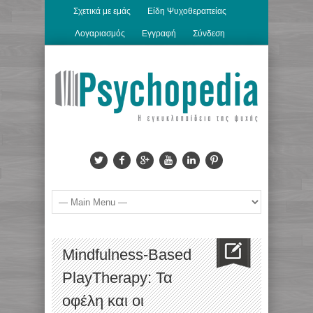
Σχετικά με εμάς
Είδη Ψυχοθεραπείας
Λογαριασμός
Εγγραφή
Σύνδεση
Mindfulness-Based
PlayTherapy: Τα
οφέλη και οι