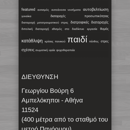
αυτοβελτίωση
featured
αυτισμός
αυτοάνοσα νοσήματα
διαταραχές προσωπικότητας
γυναίκα
διατροφικές διαταραχές
διαταραχή μετατραυματικού στρες
θυμός
διπολική διαταραχή
εθισμός στο διαδίκτυο
εργασία
παιδί
κατάθλιψη
στρες
κρίσεις πανικού
πένθος
σχέσεις
σωματική υγεία
ψυχοθεραπεία
ΔΙΕΥΘΥΝΣΗ
Γεωργίου Βούρη 6
Αμπελόκηποι - Αθήνα
11524
(400 μέτρα από το σταθμό του
μετρό Πανόρμου)