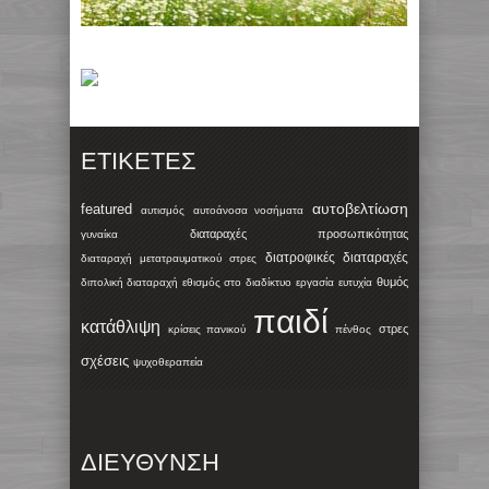
ΕΤΙΚΈΤΕΣ
αυτοβελτίωση
featured
αυτισμός
αυτοάνοσα νοσήματα
διαταραχές προσωπικότητας
γυναίκα
διατροφικές διαταραχές
διαταραχή μετατραυματικού στρες
θυμός
διπολική διαταραχή
εθισμός στο διαδίκτυο
εργασία
ευτυχία
παιδί
κατάθλιψη
στρες
κρίσεις πανικού
πένθος
σχέσεις
ψυχοθεραπεία
ΔΙΕΥΘΥΝΣΗ