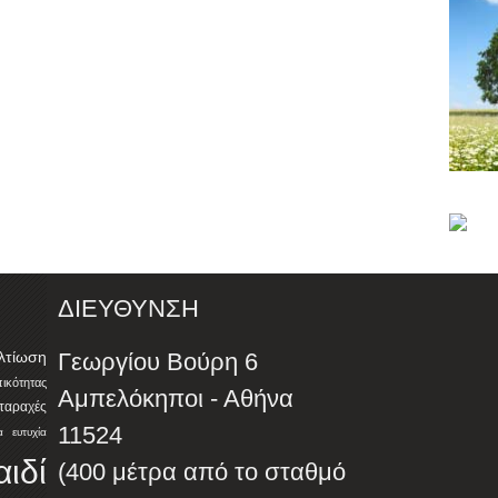
ΔΙΕΥΘΥΝΣΗ
λτίωση
Γεωργίου Βούρη 6
ότητας
Αμπελόκηποι - Αθήνα
αταραχές
11524
α
ευτυχία
αιδί
(400 μέτρα από το σταθμό