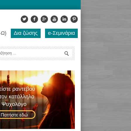
-Ω)
Δια ζώσης
e-Σεμινάρια