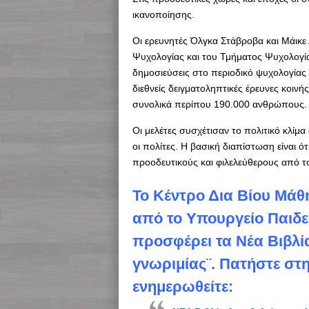
ικανοποίησης.
Οι ερευνητές Όλγκα Στάβροβα και Μάικε
Ψυχολογίας και του Τμήματος Ψυχολογία
δημοσιεύσεις στο περιοδικό ψυχολογίας “
διεθνείς δειγματοληπτικές έρευνες κοιν
συνολικά περίπου 190.000 ανθρώπους.
Οι μελέτες συσχέτισαν το πολιτικό κλίμ
οι πολίτες. Η βασική διαπίστωση είναι ό
προοδευτικούς και φιλελεύθερους από τ
To Κέντρο Δια Βίου Μά
από το Υπουργείο Παιδεί
προσφέρει τα Νέα Βιβλ
γνωριμίας¨. Πατήστε στ
ενημερωθείτε: