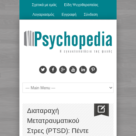
Σχετικά με εμάς
Είδη Ψυχοθεραπείας
Λογαριασμός
Εγγραφή
Σύνδεση
Διαταραχή
Μετατραυματικού
Στρες (PTSD): Πέντε