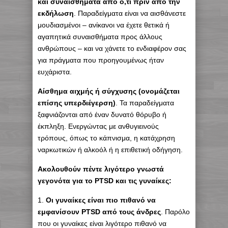
και συναισθήματα από ό,τι πριν από την
εκδήλωση
. Παραδείγματα είναι να αισθάνεστε
μουδιασμένοι – ανίκανοι να έχετε θετικά ή
αγαπητικά συναισθήματα προς άλλους
ανθρώπους – και να χάνετε το ενδιαφέρον σας
για πράγματα που προηγουμένως ήταν
ευχάριστα.
Αίσθημα αιχμής ή σύγχυσης (ονομάζεται
επίσης υπερδιέγερση)
. Τα παραδείγματα
ξαφνιάζονται από έναν δυνατό θόρυβο ή
έκπληξη. Ενεργώντας με ανθυγιεινούς
τρόπους, όπως το κάπνισμα, η κατάχρηση
ναρκωτικών ή αλκοόλ ή η επιθετική οδήγηση.
Ακολουθούν πέντε λιγότερο γνωστά
γεγονότα για το PTSD και τις γυναίκες:
1.
Οι γυναίκες είναι πιο πιθανό να
εμφανίσουν PTSD από τους άνδρες
. Παρόλο
που οι γυναίκες είναι λιγότερο πιθανό να