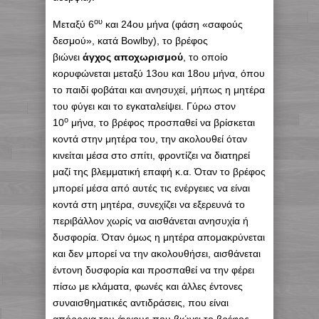
ου
Μεταξύ 6
και 24ου μήνα (φάση «σαφούς
δεσμού», κατά Bowlby), το βρέφος
βιώνει
άγχος αποχωρισμού
, το οποίο
κορυφώνεται μεταξύ 13ου και 18ου μήνα, όπου
το παιδί φοβάται και ανησυχεί, μήπως η μητέρα
του φύγει και το εγκαταλείψει. Γύρω στον
ο
10
μήνα, το βρέφος προσπαθεί να βρίσκεται
κοντά στην μητέρα του, την ακολουθεί όταν
κινείται μέσα στο σπίτι, φροντίζει να διατηρεί
μαζί της βλεμματική επαφή κ.α. Όταν το βρέφος
μπορεί μέσα από αυτές τις ενέργειες να είναι
κοντά στη μητέρα, συνεχίζει να εξερευνά το
περιβάλλον χωρίς να αισθάνεται ανησυχία ή
δυσφορία. Όταν όμως η μητέρα απομακρύνεται
και δεν μπορεί να την ακολουθήσει, αισθάνεται
έντονη δυσφορία και προσπαθεί να την φέρει
πίσω με κλάματα, φωνές και άλλες έντονες
συναισθηματικές αντιδράσεις, που είναι