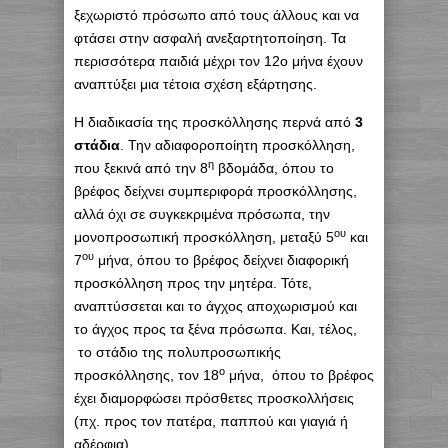
ξεχωριστό πρόσωπο από τους άλλους και να
φτάσει στην ασφαλή ανεξαρτητοποίηση. Τα
περισσότερα παιδιά μέχρι τον 12ο μήνα έχουν
αναπτύξει μια τέτοια σχέση εξάρτησης.
Η διαδικασία της προσκόλλησης περνά από
3
στάδια
. Την αδιαφοροποίητη προσκόλληση,
η
που ξεκινά από την 8
βδομάδα, όπου το
βρέφος δείχνει συμπεριφορά προσκόλλησης,
αλλά όχι σε συγκεκριμένα πρόσωπα, την
ου
μονοπροσωπική προσκόλληση, μεταξύ 5
και
ου
7
μήνα, όπου το βρέφος δείχνει διαφορική
προσκόλληση προς την μητέρα. Τότε,
αναπτύσσεται και το άγχος αποχωρισμού και
το άγχος προς τα ξένα πρόσωπα. Και, τέλος,
το στάδιο της πολυπροσωπικής
ο
προσκόλλησης, τον 18
μήνα, όπου το βρέφος
έχει διαμορφώσει πρόσθετες προσκολλήσεις
(πχ. προς τον πατέρα, παππού και γιαγιά ή
αδέρφια).