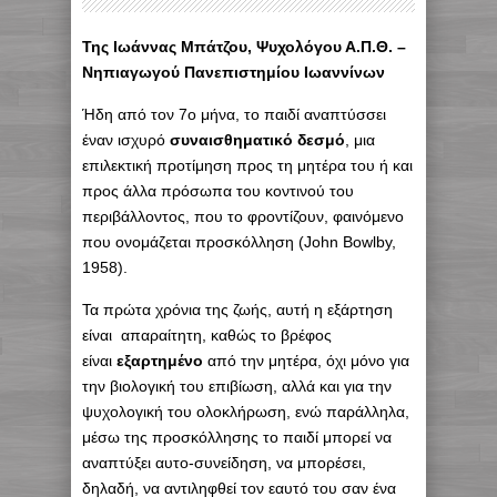
Της Ιωάννας Μπάτζου, Ψυχολόγου Α.Π.Θ. –
Νηπιαγωγού Πανεπιστημίου Ιωαννίνων
Ήδη από τον 7ο μήνα, το παιδί αναπτύσσει
έναν ισχυρό
συναισθηματικό δεσμό
, μια
επιλεκτική προτίμηση προς τη μητέρα του ή και
προς άλλα πρόσωπα του κοντινού του
περιβάλλοντος, που το φροντίζουν, φαινόμενο
που ονομάζεται προσκόλληση (John Bowlby,
1958).
Τα πρώτα χρόνια της ζωής, αυτή η εξάρτηση
είναι απαραίτητη, καθώς το βρέφος
είναι
εξαρτημένο
από την μητέρα, όχι μόνο για
την βιολογική του επιβίωση, αλλά και για την
ψυχολογική του ολοκλήρωση, ενώ παράλληλα,
μέσω της προσκόλλησης το παιδί μπορεί να
αναπτύξει αυτο-συνείδηση, να μπορέσει,
δηλαδή, να αντιληφθεί τον εαυτό του σαν ένα