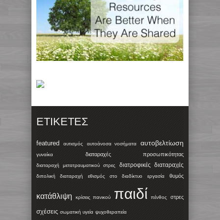
ΕΤΙΚΈΤΕΣ
αυτοβελτίωση
featured
αυτισμός
αυτοάνοσα νοσήματα
διαταραχές προσωπικότητας
γυναίκα
διατροφικές διαταραχές
διαταραχή μετατραυματικού στρες
θυμός
διπολική διαταραχή
εθισμός στο διαδίκτυο
εργασία
παιδί
κατάθλιψη
στρες
κρίσεις πανικού
πένθος
σχέσεις
σωματική υγεία
ψυχοθεραπεία