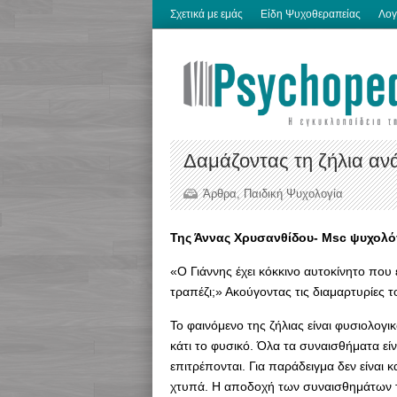
Σχετικά με εμάς
Είδη Ψυχοθεραπείας
Λογ
Δαμάζοντας τη ζήλια αν
Άρθρα
,
Παιδική Ψυχολογία
Της Άννας Χρυσανθίδου- Msc ψυχολό
«Ο Γιάννης έχει κόκκινο αυτοκίνητο που
τραπέζι;» Ακούγοντας τις διαμαρτυρίες τ
Το φαινόμενο της ζήλιας είναι φυσιολογι
κάτι το φυσικό. Όλα τα συναισθήματα ε
επιτρέπονται. Για παράδειγμα δεν είναι κ
χτυπά. Η αποδοχή των συναισθημάτων τ