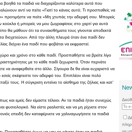
 βοηθά τα παιδιά να διαχειρίζονται καλύτερα αυτά που
μαλώνουν αντί να πείτε «Γιατί το κάνεις αυτό; Τι προσπαθείς να
υ» προτιμήστε να πείτε «Μη χτυπάς την αδερφή σου. Μπορείς
ν κούκλα ή μπορείς να μου ζωγραφίσεις στο χαρτί για αυτά
ρόπο θα μάθουν ότι τα συναισθήματα τους γίνονται αποδεκτά
α διοχετεύουν. Από την άλλη πλευρά όταν ένα παιδί δεν
ίας δείχνει ένα παιδί που φοβάται να εκφραστεί.
 χώρο και χρόνο στο κάθε παιδί. Προσπαθήστε να βρείτε λίγο
ραστηριότητες με το κάθε παιδί ξεχωριστά. Όταν περνάτε
ετε να αναφερθείτε στο άλλο. Σίγουρα δε θα είναι ευχαριστό να
ου εσείς σκέφτεστε τον αδερφό του. Επιπλέον είναι πολύ
ταξύ τους. Η σύγκριση εντείνει το αίσθημα της ζήλιας και κατ’
New
Διεύ
όπως και εμείς δεν είμαστε τέλειοι. Αν τα παιδιά ήταν συνεχώς
ι φυσιολογικό. Να είστε ρεαλιστές και να μη ρίχνετε στον
γονιός επειδή δεν καταφέρνετε να χαλιναγωγήσετε τα παιδιά
Δέ
πληρ
να μ
τι. Προσπαθήστε όμως να μην το κάνετε όταν τα παιδιά