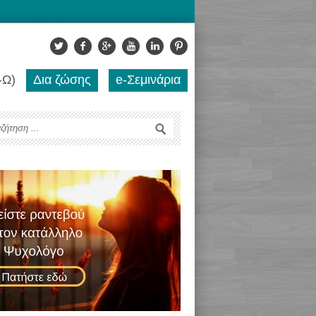
-Ω)
Δια ζώσης
e-Σεμινάρια