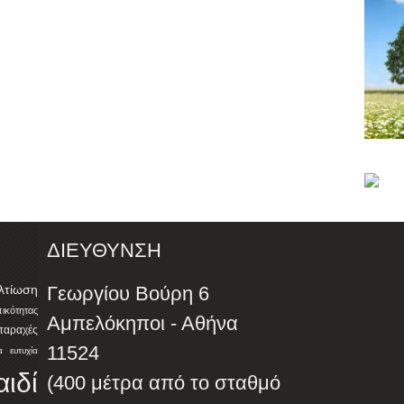
ΔΙΕΥΘΥΝΣΗ
λτίωση
Γεωργίου Βούρη 6
ότητας
Αμπελόκηποι - Αθήνα
αταραχές
11524
α
ευτυχία
αιδί
(400 μέτρα από το σταθμό