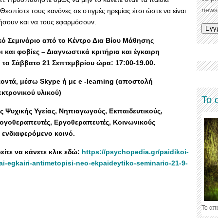
newsl
εσπίστε τους κανόνες σε στιγμές ηρεμίας έτσι ώστε να είναι
οήσουν και να τους εφαρμόσουν.
κό Σεμινάριο από το Κέντρο Δια Βίου Μάθησης
ι και φοβίες – Διαγνωστικά κριτήρια και έγκαιρη
ί το Σάββατο 21 Σεπτεμβρίου ώρα: 17:00-19.00.
ντά, μέσω Skype ή με e -learning (αποστολή
κτρονικού υλικού)
Το 
ς Ψυχικής Υγείας, Νηπιαγωγούς, Εκπαιδευτικούς,
Λογοθεραπευτές, Εργοθεραπευτές, Κοινωνικούς
ο ενδιαφερόμενο κοινό.
ίτε να κάνετε κλικ εδώ:
https://psychopedia.gr/paidikoi-
-kai-egkairi-antimetopisi-neo-ekpaideytiko-seminario-21-9-
Το απ