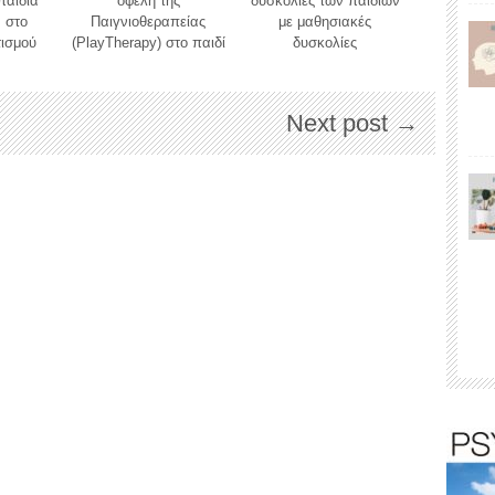
παιδιά
oφέλη της
δυσκολίες των παιδιών
 στο
Παιγνιοθεραπείας
με μαθησιακές
τισμού
(PlayTherapy) στο παιδί
δυσκολίες
Next post →