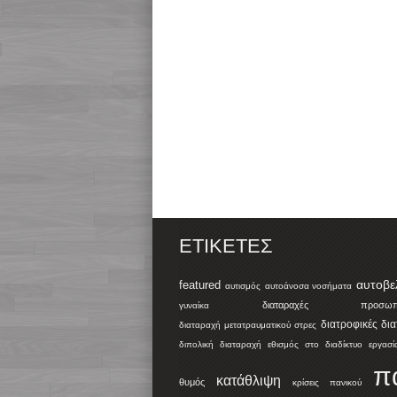
ΕΤΙΚΈΤΕΣ
αυτοβε
featured
αυτισμός
αυτοάνοσα νοσήματα
διαταραχές προσωπικ
γυναίκα
διατροφικές δι
διαταραχή μετατραυματικού στρες
διπολική διαταραχή
εθισμός στο διαδίκτυο
εργασί
π
κατάθλιψη
θυμός
κρίσεις πανικού