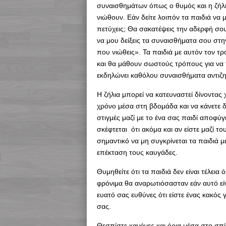
συναισθημάτων όπως ο θυμός και η ζήλια
νιώθουν. Εάν δείτε λοιπόν τα παιδιά να 
πετύχεις; Θα σακατέψεις την αδερφή σο
να μου δείξεις τα συναισθήματα σου στη
που νιώθεις». Τα παιδιά με αυτόν τον τ
και θα μάθουν σωστούς τρόπους για να τ
εκδηλώνει καθόλου συναισθήματα αντιζηλ
Η ζήλια μπορεί να κατευναστεί δίνοντας
χρόνο μέσα στη βδομάδα και να κάνετε δ
στιγμές μαζί με το ένα σας παιδί αποφύγ
σκέφτεται ότι ακόμα και αν είστε μαζί τ
σημαντικό να μη συγκρίνεται τα παιδιά με
επέκταση τους καυγάδες.
Θυμηθείτε ότι τα παιδιά δεν είναι τέλεια 
φρόνιμα θα αναρωτιόσασταν εάν αυτό είνα
ευατό σας ευθύνες ότι είστε ένας κακός 
σας.
Θεσπίστε κανόνες και όρια μέσα στο σπί