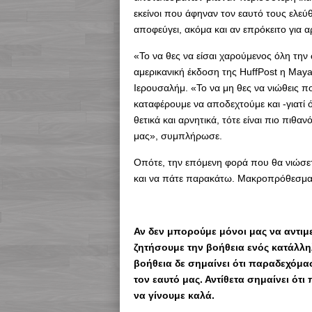
εκείνοι που άφηναν τον εαυτό τους ελεύ
αποφεύγει, ακόμα και αν επρόκειτο για 
«Το να θες να είσαι χαρούμενος όλη την 
αμερικανική έκδοση της HuffPost η May
Ιερουσαλήμ. «Το να μη θες να νιώθεις π
καταφέρουμε να αποδεχτούμε και -γιατί
θετικά και αρνητικά, τότε είναι πιο πιθα
μας», συμπλήρωσε.
Οπότε, την επόμενη φορά που θα νιώσε
και να πάτε παρακάτω. Μακροπρόθεσμα, 
Αν δεν μπορούμε μόνοι μας να αντι
ζητήσουμε την βοήθεια ενός κατάλληλ
βοήθεια δε σημαίνει ότι παραδεχόμασ
τον εαυτό μας. Αντίθετα σημαίνει ότ
να γίνουμε καλά.