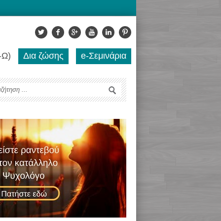
-Ω)
Δια ζώσης
e-Σεμινάρια