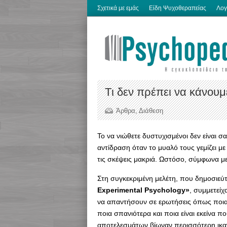
Σχετικά με εμάς
Είδη Ψυχοθεραπείας
Λογ
Tι δεν πρέπει να κάνουμ
Άρθρα
,
Διάθεση
Το να νιώθετε δυστυχισμένοι δεν είναι 
αντίδραση όταν το μυαλό τους γεμίζει μ
τις σκέψεις μακριά. Ωστόσο, σύμφωνα με
Στη συγκεκριμένη μελέτη, που δημοσιεύ
Experimental Psychology»
, συμμετείχ
να απαντήσουν σε ερωτήσεις όπως ποια
ποια σπανιότερα και ποια είναι εκείνα 
αποτελεσμάτων βίωναν περισσότερη ικα