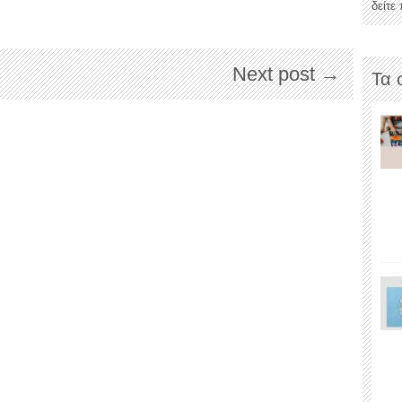
δείτε
Next post →
Τα 