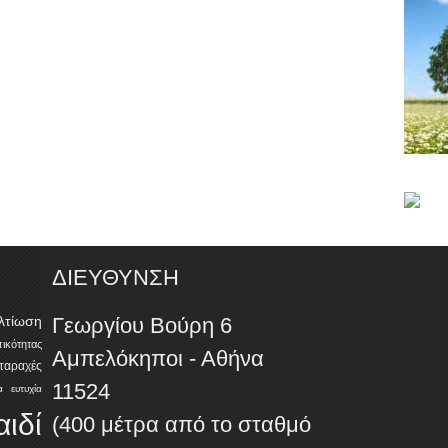
ΔΙΕΥΘΥΝΣΗ
λτίωση
Γεωργίου Βούρη 6
ότητας
Αμπελόκηποι - Αθήνα
αταραχές
11524
α
ευτυχία
αιδί
(400 μέτρα από το σταθμό