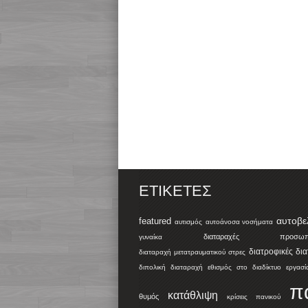
ΕΤΙΚΈΤΕΣ
αυτοβε
featured
αυτισμός
αυτοάνοσα νοσήματα
διαταραχές προσωπικ
γυναίκα
διατροφικές δι
διαταραχή μετατραυματικού στρες
διπολική διαταραχή
εθισμός στο διαδίκτυο
εργασί
π
κατάθλιψη
θυμός
κρίσεις πανικού