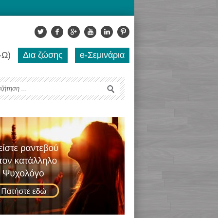
-Ω)
Δια ζώσης
e-Σεμινάρια