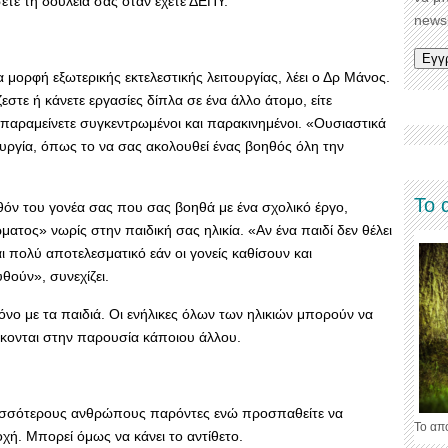
ετε τη δουλειά σας όταν έχετε ΔΕΠΥ.
newsl
 μορφή εξωτερικής εκτελεστικής λειτουργίας, λέει ο Δρ Μάνος.
εστε ή κάνετε εργασίες δίπλα σε ένα άλλο άτομο, είτε
 παραμείνετε συγκεντρωμένοι και παρακινημένοι. «Ουσιαστικά
τουργία, όπως το να σας ακολουθεί ένας βοηθός όλη την
Το 
όν του γονέα σας που σας βοηθά με ένα σχολικό έργο,
ατος» νωρίς στην παιδική σας ηλικία. «Αν ένα παιδί δεν θέλει
αι πολύ αποτελεσματικό εάν οι γονείς καθίσουν και
θούν», συνεχίζει.
όνο με τα παιδιά. Οι ενήλικες όλων των ηλικιών μπορούν να
κονται στην παρουσία κάποιου άλλου.
ερισσότερους ανθρώπους παρόντες ενώ προσπαθείτε να
Το απ
ή. Μπορεί όμως να κάνει το αντίθετο.