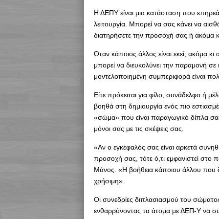
Η ΔΕΠΥ είναι μια κατάσταση που επηρεάζ
λειτουργία. Μπορεί να σας κάνει να αισ
διατηρήσετε την προσοχή σας ή ακόμα κα
Όταν κάποιος άλλος είναι εκεί, ακόμα κι 
μπορεί να διευκολύνει την παραμονή σ
μοντελοποιημένη συμπεριφορά είναι πολύ
Είτε πρόκειται για φίλο, συνάδελφο ή μ
βοηθά στη δημιουργία ενός πιο εστιασμ
«σώμα» που είναι παραγωγικό δίπλα σας
μόνοι σας με τις σκέψεις σας.
«Αν ο εγκέφαλός σας είναι αρκετά συνη
προσοχή σας, τότε ό,τι εμφανιστεί στο 
Μάνος. «Η βοήθεια κάποιου άλλου που δ
χρήσιμη».
Οι συνεδρίες διπλασιασμού του σώματο
ενθαρρύνοντας τα άτομα με ΔΕΠ-Υ να συ