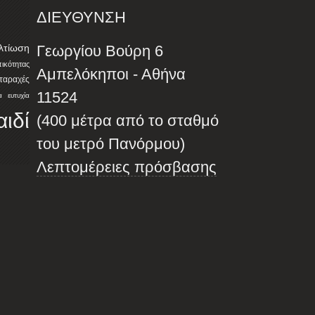
ΔΙΕΥΘΥΝΣΗ
λτίωση
Γεωργίου Βούρη 6
ότητας
Αμπελόκηποι - Αθήνα
αταραχές
11524
α
ευτυχία
αιδί
(400 μέτρα από το σταθμό
του μετρό Πανόρμου)
Λεπτομέρειες πρόσβασης