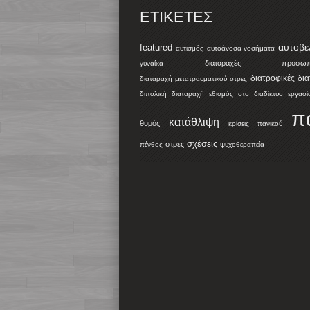
ΕΤΙΚΈΤΕΣ
αυτοβε
featured
αυτισμός
αυτοάνοσα νοσήματα
διαταραχές προσωπικ
γυναίκα
διατροφικές δι
διαταραχή μετατραυματικού στρες
διπολική διαταραχή
εθισμός στο διαδίκτυο
εργασί
π
κατάθλιψη
θυμός
κρίσεις πανικού
σχέσεις
στρες
πένθος
ψυχοθεραπεία