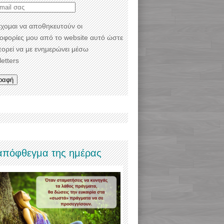
χομαι να αποθηκευτούν οι
οφορίες μου από το website αυτό ώστε
πορεί να με ενημερώνει μέσω
etters
απόφθεγμα της ημέρας