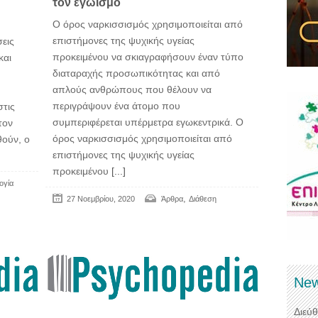
τον εγωισμό
Ο όρος ναρκισσισμός χρησιμοποιείται από
επιστήμονες της ψυχικής υγείας
σεις
προκειμένου να σκιαγραφήσουν έναν τύπο
και
διαταραχής προσωπικότητας και από
απλούς ανθρώπους που θέλουν να
περιγράψουν ένα άτομο που
στις
συμπεριφέρεται υπέρμετρα εγωκεντρικά. Ο
τον
όρος ναρκισσισμός χρησιμοποιείται από
θούν, ο
επιστήμονες της ψυχικής υγείας
προκειμένου
[...]
ογία
,
27 Νοεμβρίου, 2020
Άρθρα
Διάθεση
New
Διεύ