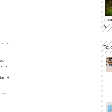
Το απ
δείτε
κειται
Τα 
τό,
ιστικό
ίας. Η
ογία