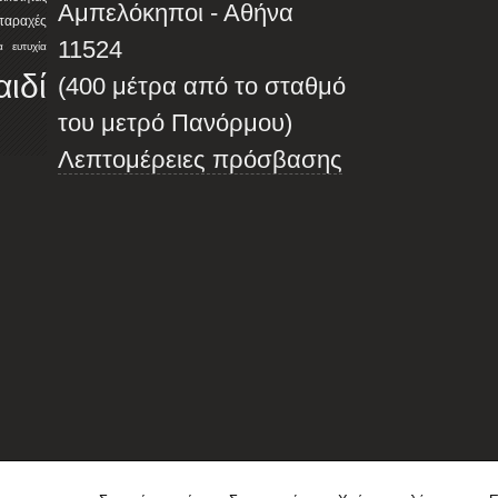
Αμπελόκηποι - Αθήνα
αταραχές
11524
α
ευτυχία
αιδί
(400 μέτρα από το σταθμό
του μετρό Πανόρμου)
Λεπτομέρειες πρόσβασης