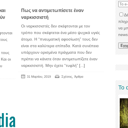
και
Πως να αντιμετωπίσετε έναν
Δέ
ούν
ναρκισσιστή
πληρ
Οι ναρκισσιστές δεν σκέφτονται με τον
να μ
τρόπο που σκέφτεται ένα μέσο ψυχικά υγιές
φτονται
newsl
άτομο. Η “πνευματική αφοσίωση” τους δεν
τους
είναι στα καλύτερα επίπεδα. Κατά συνέπεια
υπάρχουν ορισμένα πράγματα που δεν
 τους
πρέπει να κάνετε όταν αντιμετωπίζετε έναν
Και οι
ναρκισσιστή. Μην έχετε “τυφλή”
[...]
ου
,
31 Μαρτίου, 2019
Σχέσεις
Άρθρα
Το 