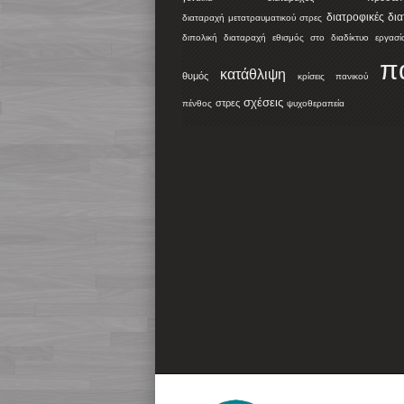
διατροφικές δι
διαταραχή μετατραυματικού στρες
διπολική διαταραχή
εθισμός στο διαδίκτυο
εργασί
π
κατάθλιψη
θυμός
κρίσεις πανικού
σχέσεις
στρες
πένθος
ψυχοθεραπεία