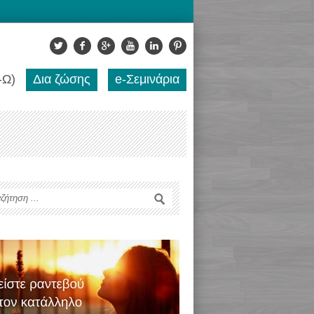
-Ω)
Δια ζώσης
e-Σεμινάρια