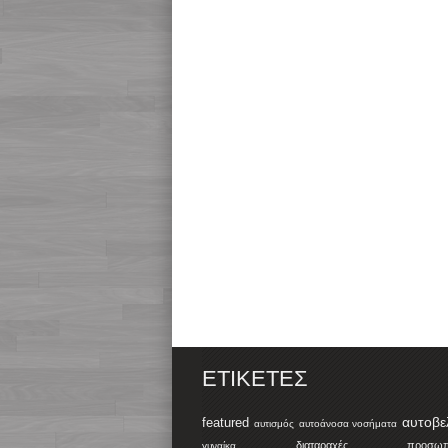
ΕΤΙΚΈΤΕΣ
αυτοβε
featured
αυτισμός
αυτοάνοσα νοσήματα
διαταραχές προσωπικ
γυναίκα