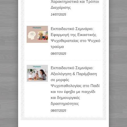
Χαρακτηριστικά και Τρόποι
Διαχείρισης
14/07/2025
Εκπαιδευτικό Σεμινάριο:
Εφαρμογή της Εικαστικής
Ψυχοθεραπείας στο Ψυχικό
τραύμα
08/07/2025
Εκπαιδευτικό Σεμινάριο:
Αξιολόγηση & Παρέμβαση
σε μορφές
Ψυχοπαθολογίας στο Παιδί
και τον έφηβο με παιχνίδι
και δημιουργικές
δραστηριότητες
08/07/2025