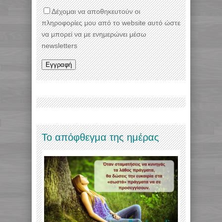
Δέχομαι να αποθηκευτούν οι
πληροφορίες μου από το website αυτό ώστε
να μπορεί να με ενημερώνει μέσω
newsletters
Το απόφθεγμα της ημέρας