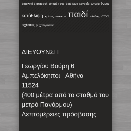
θυμός
διπολική διαταραχή
εθισμός στο διαδίκτυο
εργασία
ευτυχία
παιδί
κατάθλιψη
στρες
κρίσεις πανικού
πένθος
σχέσεις
ψυχοθεραπεία
ΔΙΕΥΘΥΝΣΗ
Γεωργίου Βούρη 6
Αμπελόκηποι - Αθήνα
11524
(400 μέτρα από το σταθμό του
μετρό Πανόρμου)
Λεπτομέρειες πρόσβασης