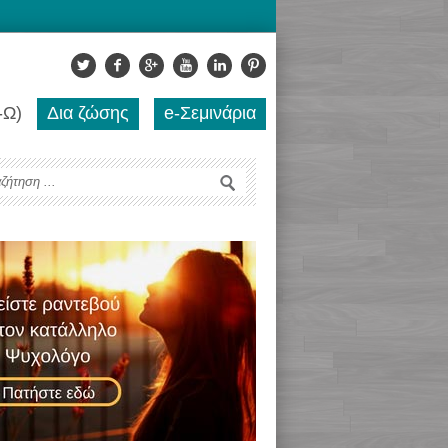
-Ω)
Δια ζώσης
e-Σεμινάρια