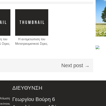
η του
H αντιμετώπιση του
 Στρες.
Μετατραυματικού Στρες.
Next post →
ΔΙΕΥΘΥΝΣΗ
λτίωση
Γεωργίου Βούρη 6
ότητας