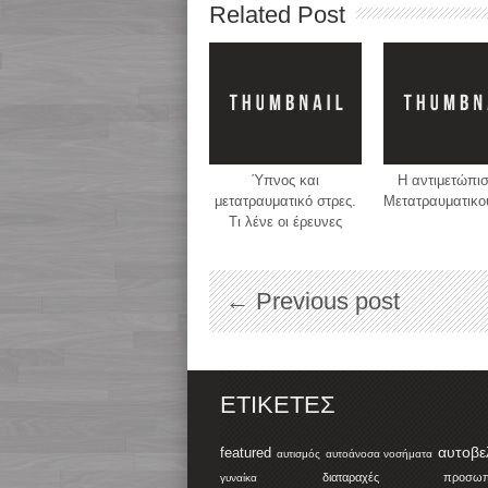
Related Post
Ύπνος και
H αντιμετώπισ
μετατραυματικό στρες.
Μετατραυματικού
Τι λένε οι έρευνες
← Previous post
ΕΤΙΚΈΤΕΣ
αυτοβε
featured
αυτισμός
αυτοάνοσα νοσήματα
διαταραχές προσωπικ
γυναίκα