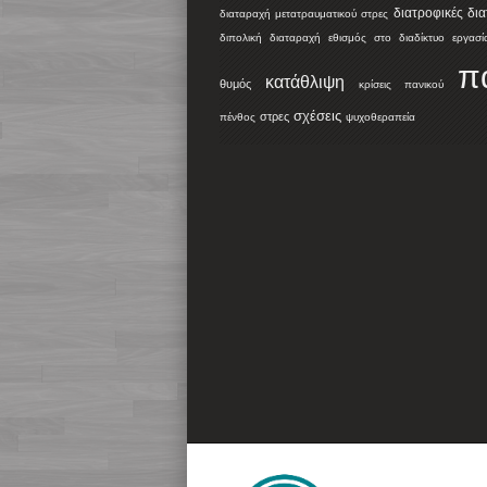
διατροφικές δι
διαταραχή μετατραυματικού στρες
διπολική διαταραχή
εθισμός στο διαδίκτυο
εργασί
π
κατάθλιψη
θυμός
κρίσεις πανικού
σχέσεις
στρες
πένθος
ψυχοθεραπεία