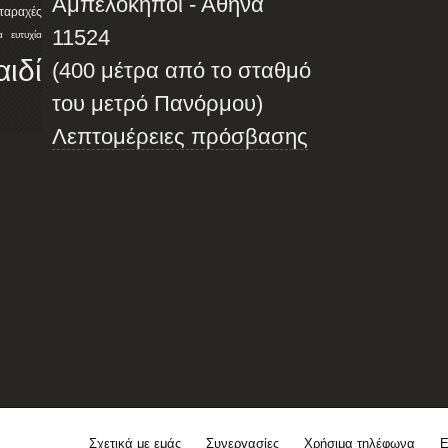
Αμπελόκηποι - Αθήνα
αταραχές
11524
α
ευτυχία
αιδί
(400 μέτρα από το σταθμό
του μετρό Πανόρμου)
Λεπτομέρειες πρόσβασης
Σχετικά με εμάς
Συνεργασίες
Χρήσιμα τηλέφωνα
Ε