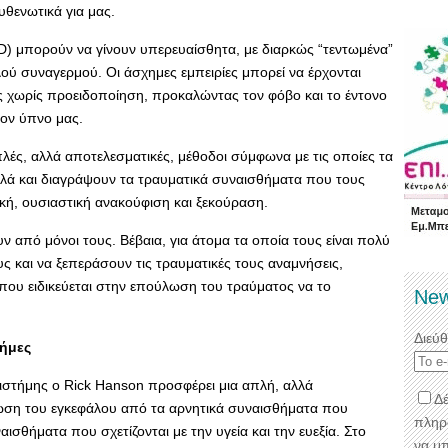
υθενωτικά για μας.
D) μπορούν να γίνουν υπερευαίσθητα, με διαρκώς “τεντωμένα”
ού συναγερμού. Οι άσχημες εμπειρίες μπορεί να έρχονται
 χωρίς προειδοποίηση, προκαλώντας τον φόβο και το έντονο
τον ύπνο μας.
πλές, αλλά αποτελεσματικές, μέθοδοι σύμφωνα με τις οποίες τα
λά και διαγράψουν τα τραυματικά συναισθήματα που τους
ή, ουσιαστική ανακούφιση και ξεκούραση.
από μόνοι τους. Βέβαια, για άτομα τα οποία τους είναι πολύ
ς και να ξεπεράσουν τις τραυματικές τους αναμνήσεις,
που ειδικεύεται στην επούλωση του τραύματος να το
New
Διεύ
νήμες
πιστήμης ο Rick Hanson προσφέρει μια απλή, αλλά
Δέ
ίωση του εγκεφάλου από τα αρνητικά συναισθήματα που
πληρ
αισθήματα που σχετίζονται με την υγεία και την ευεξία. Στο
να μ