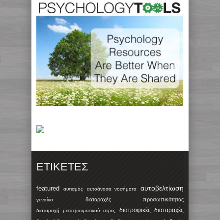
ΕΤΙΚΈΤΕΣ
αυτοβελτίωση
featured
αυτισμός
αυτοάνοσα νοσήματα
διαταραχές προσωπικότητας
γυναίκα
διατροφικές διαταραχές
διαταραχή μετατραυματικού στρες