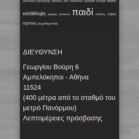
θυμός
διπολική διαταραχή
εθισμός στο διαδίκτυο
εργασία
ευτυχία
παιδί
κατάθλιψη
στρες
κρίσεις πανικού
πένθος
σχέσεις
ψυχοθεραπεία
ΔΙΕΥΘΥΝΣΗ
Γεωργίου Βούρη 6
Αμπελόκηποι - Αθήνα
11524
(400 μέτρα από το σταθμό του
μετρό Πανόρμου)
Λεπτομέρειες πρόσβασης