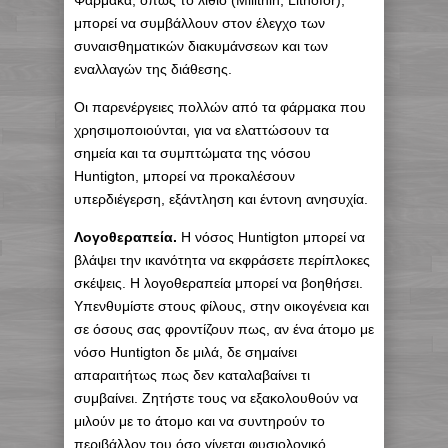
Φάρμακα, όπως το λίθιο (Milithin, Lithofor),
μπορεί να συμβάλλουν στον έλεγχο των
συναισθηματικών διακυμάνσεων και των
εναλλαγών της διάθεσης.
Οι παρενέργειες πολλών από τα φάρμακα που
χρησιμοποιούνται, για να ελαττώσουν τα
σημεία και τα συμπτώματα της νόσου
Huntigton, μπορεί να προκαλέσουν
υπερδιέγερση, εξάντληση και έντονη ανησυχία.
Λογοθεραπεία.
Η νόσος Huntigton μπορεί να
βλάψει την ικανότητα να εκφράσετε περίπλοκες
σκέψεις. Η λογοθεραπεία μπορεί να βοηθήσει.
Υπενθυμίστε στους φίλους, στην οικογένεια και
σε όσους σας φροντίζουν πως, αν ένα άτομο με
νόσο Huntigton δε μιλά, δε σημαίνει
απαραιτήτως πως δεν καταλαβαίνει τι
συμβαίνει. Ζητήστε τους να εξακολουθούν να
μιλούν με το άτομο και να συντηρούν το
περιβάλλον του όσο γίνεται φυσιολογικό.