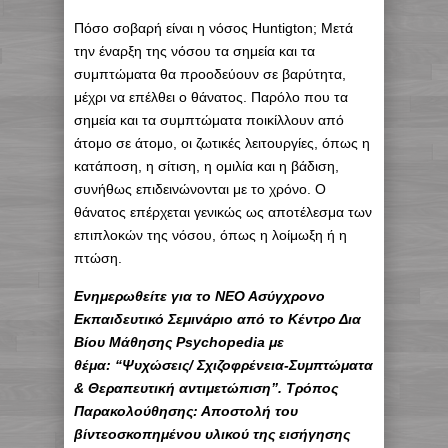
Πόσο σοβαρή είναι η νόσος Huntigton; Μετά
την έναρξη της νόσου τα σημεία και τα
συμπτώματα θα προοδεύουν σε βαρύτητα,
μέχρι να επέλθει ο θάνατος. Παρόλο που τα
σημεία και τα συμπτώματα ποικίλλουν από
άτομο σε άτομο, οι ζωτικές λειτουργίες, όπως η
κατάποση, η σίτιση, η ομιλία και η βάδιση,
συνήθως επιδεινώνονται με το χρόνο. Ο
θάνατος επέρχεται γενικώς ως αποτέλεσμα των
επιπλοκών της νόσου, όπως η λοίμωξη ή η
πτώση.
Eνημερωθείτε για το ΝΕΟ Ασύγχρονο
Εκπαιδευτικό Σεμινάριο από το Κέντρο Δια
Βίου Μάθησης Psychopedia με
θέμα: “Ψυχώσεις/ Σχιζοφρένεια-Συμπτώματα
& Θεραπευτική αντιμετώπιση”. Τρόπος
Παρακολούθησης: Αποστολή του
βίντεοσκοπημένου υλικού της εισήγησης