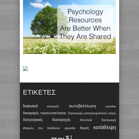
ΕΤΙΚΈΤΕΣ
αυτοβελτίωση
featured
αυτισμός
γυναίκα
διαταραχές προσωπικότητας
διαταραχή μετατραυματικού στρες
διατροφικές διαταραχές
διπολική διαταραχή
κατάθλιψη
θυμός
εθισμός στο διαδίκτυο
εργασία