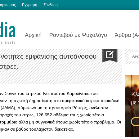
αριασμός
Εγγραφή
Σύνδεση
Αρχική
Ραντεβού με Ψυχολόγο
Άρθρα (Α
ανότητες εμφάνισης αυτοάνοσου
στρες.
άν Σονγκ του ιατρικού Ινστιτούτου Καρολίνσκα του
αν τη σχετική δημοσίευση στο αμερικανικό ιατρικό περιοδικό
n (JAMA), σύμφωνα με το πρακτορείο Ρόιτερς, ανέλυσαν
αραχές του στρες, 126.652 αδέλφια τους χωρίς τέτοια
τομμύριο άλλα μη συγγενικά άτομα χωρίς τέτοιο πρόβλημα. Οι
καν σε βάθος τουλάχιστον δεκαετίας.