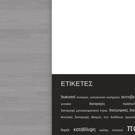
ΕΤΙΚΈΤΕΣ
αυτοβε
featured
αυτισμός
αυτοάνοσα νοσήματα
διαταραχές προσωπικ
γυναίκα
διατροφικές δι
διαταραχή μετατραυματικού στρες
διπολική διαταραχή
εθισμός στο διαδίκτυο
εργασί
π
κατάθλιψη
θυμός
κρίσεις πανικού