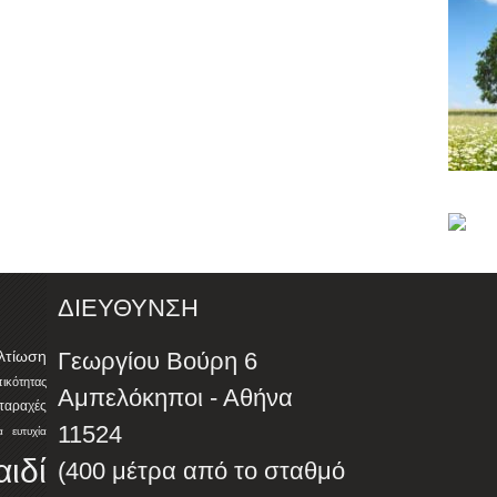
ΔΙΕΥΘΥΝΣΗ
λτίωση
Γεωργίου Βούρη 6
ότητας
Αμπελόκηποι - Αθήνα
αταραχές
11524
α
ευτυχία
αιδί
(400 μέτρα από το σταθμό