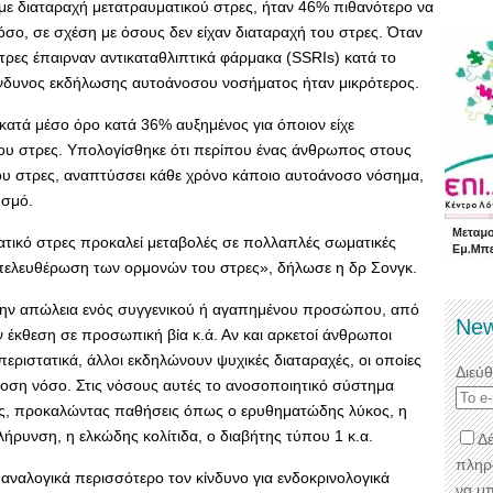
 με διαταραχή μετατραυματικού στρες, ήταν 46% πιθανότερο να
σο, σε σχέση με όσους δεν είχαν διαταραχή του στρες. Όταν
τρες έπαιρναν αντικαταθλιπτικά φάρμακα (SSRIs) κατά το
κίνδυνος εκδήλωσης αυτοάνοσου νοσήματος ήταν μικρότερος.
κατά μέσο όρο κατά 36% αυξημένος για όποιον είχε
του στρες. Υπολογίσθηκε ότι περίπου ένας άνθρωπος στους
του στρες, αναπτύσσει κάθε χρόνο κάποιο αυτοάνοσο νόσημα,
υσμό.
τικό στρες προκαλεί μεταβολές σε πολλαπλές σωματικές
πελευθέρωση των ορμονών του στρες», δήλωσε η δρ Σονγκ.
την απώλεια ενός συγγενικού ή αγαπημένου προσώπου, από
New
 έκθεση σε προσωπική βία κ.ά. Αν και αρκετοί άνθρωποι
εριστατικά, άλλοι εκδηλώνουν ψυχικές διαταραχές, οι οποίες
Διεύ
νοση νόσο. Στις νόσους αυτές το ανοσοποιητικό σύστημα
ούς, προκαλώντας παθήσεις όπως ο ερυθηματώδης λύκος, η
ήρυνση, η ελκώδης κολίτιδα, ο διαβήτης τύπου 1 κ.α.
Δέ
πληρ
ει αναλογικά περισσότερο τον κίνδυνο για ενδοκρινολογικά
να μ