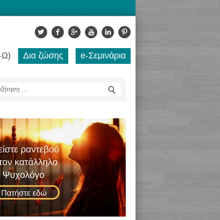
-Ω)
Δια ζώσης
e-Σεμινάρια