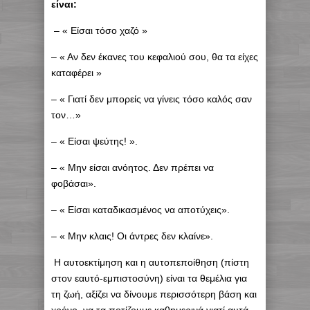
είναι:
– « Είσαι τόσο χαζό »
– « Αν δεν έκανες του κεφαλιού σου, θα τα είχες
καταφέρει »
– « Γιατί δεν μπορείς να γίνεις τόσο καλός σαν
τον…»
– « Είσαι ψεύτης! ».
– « Μην είσαι ανόητος. Δεν πρέπει να
φοβάσαι».
– « Είσαι καταδικασμένος να αποτύχεις».
– « Μην κλαις! Οι άντρες δεν κλαίνε».
Η αυτοεκτίμηση και η αυτοπεποίθηση (πίστη
στον εαυτό-εμπιστοσύνη) είναι τα θεμέλια για
τη ζωή, αξίζει να δίνουμε περισσότερη βάση και
χρόνο, να τα ποτίζουμε καθημερινά γιατί αυτά