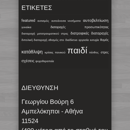
ΕΤΙΚΈΤΕΣ
αυτοβελτίωση
featured
αυτισμός
αυτοάνοσα νοσήματα
διαταραχές προσωπικότητας
γυναίκα
διατροφικές διαταραχές
διαταραχή μετατραυματικού στρες
θυμός
διπολική διαταραχή
εθισμός στο διαδίκτυο
εργασία
ευτυχία
παιδί
κατάθλιψη
στρες
κρίσεις πανικού
πένθος
σχέσεις
ψυχοθεραπεία
ΔΙΕΥΘΥΝΣΗ
Γεωργίου Βούρη 6
Αμπελόκηποι - Αθήνα
11524