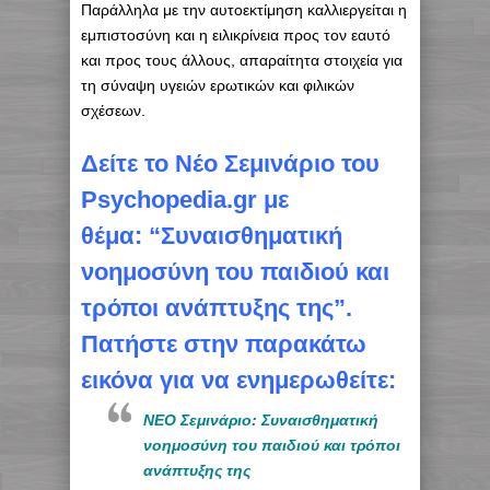
Παράλληλα με την αυτοεκτίμηση καλλιεργείται η
εμπιστοσύνη και η ειλικρίνεια προς τον εαυτό
και προς τους άλλους, απαραίτητα στοιχεία για
τη σύναψη υγειών ερωτικών και φιλικών
σχέσεων.
Δείτε το Νέο Σεμινάριο του
Psychopedia.gr με
θέμα: “Συναισθηματική
νοημοσύνη του παιδιού και
τρόποι ανάπτυξης της”.
Πατήστε στην παρακάτω
εικόνα για να ενημερωθείτε:
NEO Σεμινάριο: Συναισθηματική
νοημοσύνη του παιδιού και τρόποι
ανάπτυξης της