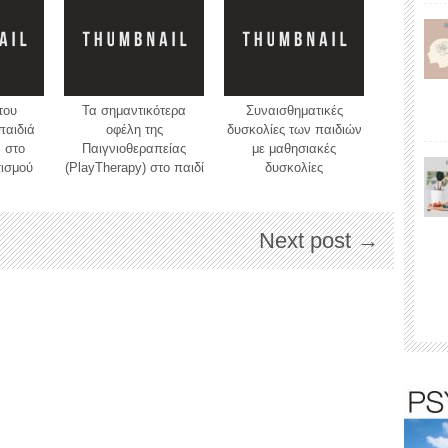
του
Τα σημαντικότερα
Συναισθηματικές
παιδιά
oφέλη της
δυσκολίες των παιδιών
 στο
Παιγνιοθεραπείας
με μαθησιακές
τισμού
(PlayTherapy) στο παιδί
δυσκολίες
Next post →