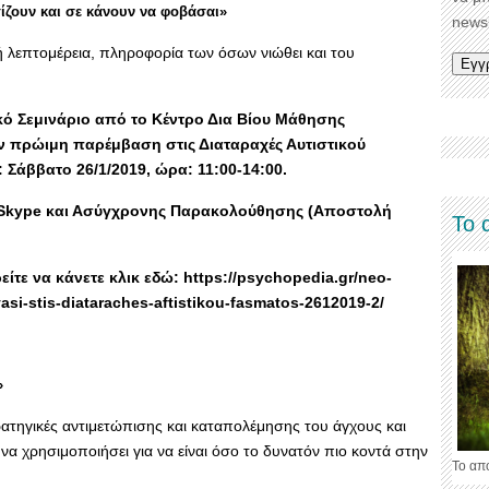
ίζουν και σε κάνουν να φοβάσαι»
newsl
ή λεπτομέρεια, πληροφορία των όσων νιώθει και του
κό Σεμινάριο από το Κέντρο Δια Βίου Μάθησης
ν πρώιμη παρέμβαση στις Διαταραχές Αυτιστικού
Σάββατο 26/1/2019, ώρα: 11:00-14:00.
Skype και Ασύγχρονης Παρακολούθησης (Αποστολή
Το 
τε να κάνετε κλικ εδώ: https://psychopedia.gr/neo-
asi-stis-diataraches-aftistikou-fasmatos-2612019-2/
»
ρατηγικές αντιμετώπισης και καταπολέμησης του άγχους και
ι να χρησιμοποιήσει για να είναι όσο το δυνατόν πιο κοντά στην
Το απ