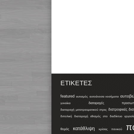
ΕΤΙΚΈΤΕΣ
αυτοβε
featured
αυτισμός
αυτοάνοσα νοσήματα
διαταραχές προσωπικ
γυναίκα
διατροφικές δι
διαταραχή μετατραυματικού στρες
διπολική διαταραχή
εθισμός στο διαδίκτυο
εργασί
π
κατάθλιψη
θυμός
κρίσεις πανικού