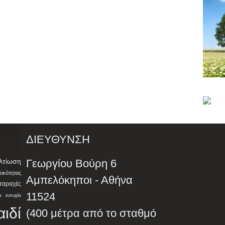
ΔΙΕΥΘΥΝΣΗ
λτίωση
Γεωργίου Βούρη 6
ότητας
Αμπελόκηποι - Αθήνα
αταραχές
11524
α
ευτυχία
αιδί
(400 μέτρα από το σταθμό