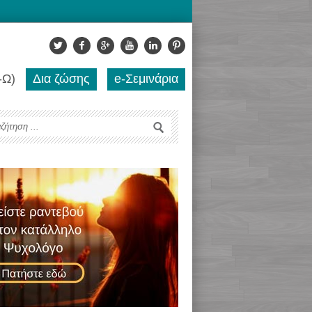
-Ω)
Δια ζώσης
e-Σεμινάρια