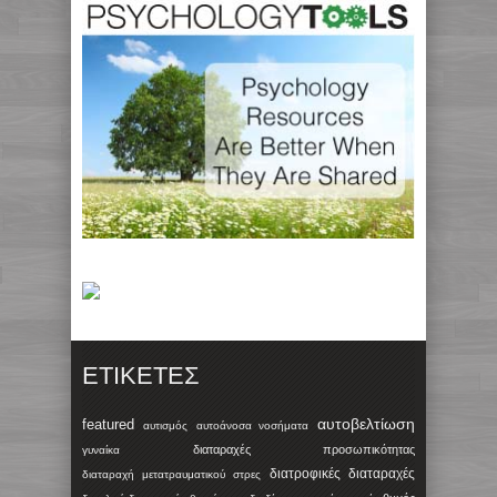
ΕΤΙΚΈΤΕΣ
αυτοβελτίωση
featured
αυτισμός
αυτοάνοσα νοσήματα
διαταραχές προσωπικότητας
γυναίκα
διατροφικές διαταραχές
διαταραχή μετατραυματικού στρες