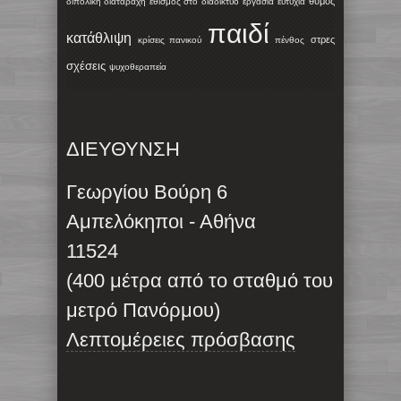
θυμός
διπολική διαταραχή
εθισμός στο διαδίκτυο
εργασία
ευτυχία
παιδί
κατάθλιψη
στρες
κρίσεις πανικού
πένθος
σχέσεις
ψυχοθεραπεία
ΔΙΕΥΘΥΝΣΗ
Γεωργίου Βούρη 6
Αμπελόκηποι - Αθήνα
11524
(400 μέτρα από το σταθμό του
μετρό Πανόρμου)
Λεπτομέρειες πρόσβασης