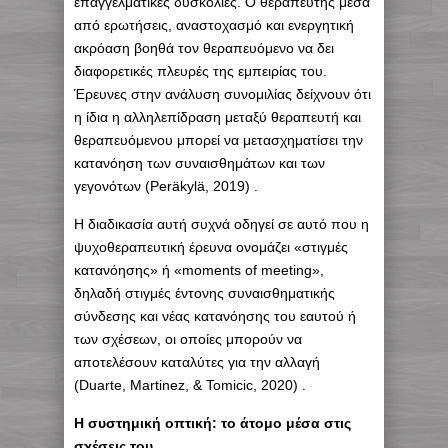
επαγγελματικές δυσκολίες. Ο θεραπευτής μέσα
από ερωτήσεις, αναστοχασμό και ενεργητική
ακρόαση βοηθά τον θεραπευόμενο να δει
διαφορετικές πλευρές της εμπειρίας του.
Έρευνες στην ανάλυση συνομιλίας δείχνουν ότι
η ίδια η αλληλεπίδραση μεταξύ θεραπευτή και
θεραπευόμενου μπορεί να μετασχηματίσει την
κατανόηση των συναισθημάτων και των
γεγονότων (Peräkylä, 2019) .
Η διαδικασία αυτή συχνά οδηγεί σε αυτό που η
ψυχοθεραπευτική έρευνα ονομάζει «στιγμές
κατανόησης» ή «moments of meeting»,
δηλαδή στιγμές έντονης συναισθηματικής
σύνδεσης και νέας κατανόησης του εαυτού ή
των σχέσεων, οι οποίες μπορούν να
αποτελέσουν καταλύτες για την αλλαγή
(Duarte, Martinez, & Tomicic, 2020) .
Η συστημική οπτική: το άτομο μέσα στις
σχέσεις του