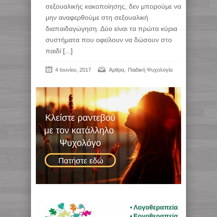
σεξουαλικής κακοποίησης, δεν μπορούμε να
μην αναφερθούμε στη σεξουαλική
διαπαιδαγώγηση. Δύο είναι τα πρώτα κύρια
συστήματα που οφείλουν να δώσουν στο
παιδί
[...]
,
4 Ιουνίου, 2017
Άρθρα
Παιδική Ψυχολογία