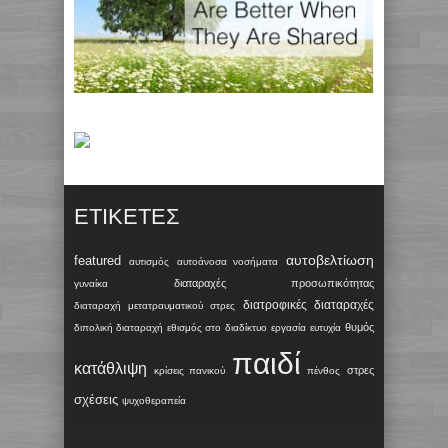
ΕΤΙΚΈΤΕΣ
αυτοβελτίωση
featured
αυτισμός
αυτοάνοσα νοσήματα
διαταραχές προσωπικότητας
γυναίκα
διατροφικές διαταραχές
διαταραχή μετατραυματικού στρες
θυμός
διπολική διαταραχή
εθισμός στο διαδίκτυο
εργασία
ευτυχία
παιδί
κατάθλιψη
στρες
κρίσεις πανικού
πένθος
σχέσεις
ψυχοθεραπεία