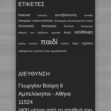
ΕΤΙΚΈΤΕΣ
αυτοβελτίωση
featured
αυτισμός
γυναίκα
διαταραχές προσωπικότητας
διαταραχή μετατραυματικού στρες
διατροφικές διαταραχές
διπολική διαταραχή
κατάθλιψη
θυμός
εθισμός στο διαδίκτυο
εργασία
παιδί
σχέσεις
στρες
κρίσεις πανικού
πένθος
σχιζοφρένεια
σωματική υγεία
ψυχοθεραπεία
ΔΙΕΥΘΥΝΣΗ
Γεωργίου Βούρη 6
Αμπελόκηποι - Αθήνα
11524
(400 μέτρα από το σταθμό του