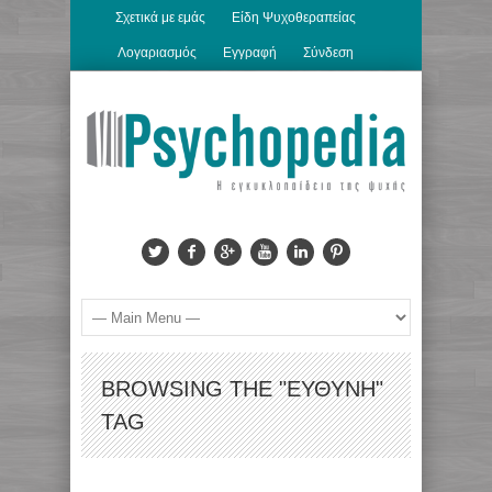
Σχετικά με εμάς
Είδη Ψυχοθεραπείας
Λογαριασμός
Εγγραφή
Σύνδεση
BROWSING THE "ΕΥΘΎΝΗ"
TAG