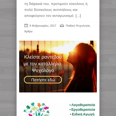
τη διάρκειά του, προτιμούν εύκολους ή
πολύ δύσκολους αντιπάλους και
αποφεύγουν τον ανταγωνισμό.
[...]
,
9 Φεβρουαρίου, 2017
Παιδική Ψυχολογία
Άρθρα