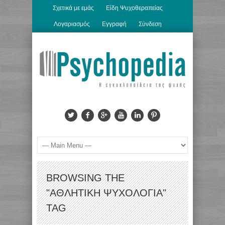
Σχετικά με εμάς
Είδη Ψυχοθεραπείας
Λογαριασμός
Εγγραφή
Σύνδεση
BROWSING THE
"ΑΘΛΗΤΙΚΉ ΨΥΧΟΛΟΓΊΑ"
TAG