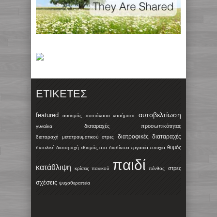
ΕΤΙΚΈΤΕΣ
αυτοβελτίωση
featured
αυτισμός
αυτοάνοσα νοσήματα
διαταραχές προσωπικότητας
γυναίκα
διατροφικές διαταραχές
διαταραχή μετατραυματικού στρες
θυμός
διπολική διαταραχή
εθισμός στο διαδίκτυο
εργασία
ευτυχία
παιδί
κατάθλιψη
στρες
κρίσεις πανικού
πένθος
σχέσεις
ψυχοθεραπεία