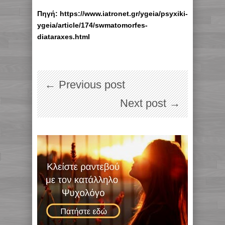
Πηγή: https://www.iatronet.gr/ygeia/psyxiki-
ygeia/article/174/swmatomorfes-
diataraxes.html
← Previous post
Next post →