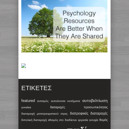
ΕΤΙΚΈΤΕΣ
αυτοβελτίωση
featured
αυτισμός
αυτοάνοσα νοσήματα
διαταραχές προσωπικότητας
γυναίκα
διατροφικές διαταραχές
διαταραχή μετατραυματικού στρες
θυμός
διπολική διαταραχή
εθισμός στο διαδίκτυο
εργασία
ευτυχία