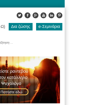
-Ω)
Δια ζώσης
e-Σεμινάρια