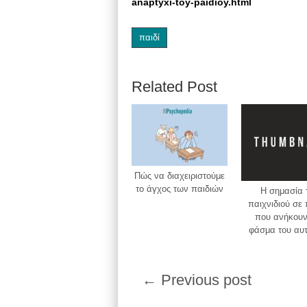
anaptyxi-toy-paidioy.html
παιδί
Related Post
Πώς να διαχειριστούμε
το άγχος των παιδιών
H σημασία 
παιχνιδιού σε 
που ανήκουν
φάσμα του αυ
← Previous post