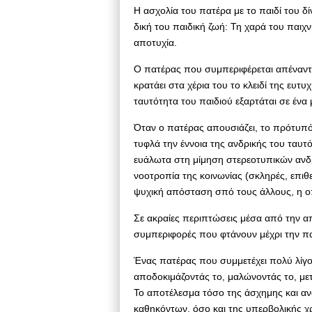
Η ασχολία του πατέρα με το παιδί του δί
δική του παιδική ζωή: Τη χαρά του παιχν
αποτυχία.
Ο πατέρας που συμπεριφέρεται απέναντι 
κρατάει στα χέρια του το κλειδί της ευτυ
ταυτότητα του παιδιού εξαρτάται σε έν
Όταν ο πατέρας απουσιάζει, το πρότυπό 
τυφλά την έννοια της ανδρικής του ταυτό
ευάλωτα στη μίμηση στερεοτυπικών αν
νοοτροπία της κοινωνίας (σκληρές, επιθε
ψυχική απόσταση σπό τους άλλους, η οπ
Σε ακραίες περιπτώσεις μέσα από την απ
συμπεριφορές που φτάνουν μέχρι την π
Ένας πατέρας που συμμετέχει πολύ λίγο 
αποδοκιμάζοντάς το, μαλώνοντάς το, με
Το αποτέλεσμα τόσο της άσχημης και α
καθηκόντων, όσο και της υπερβολικής χ