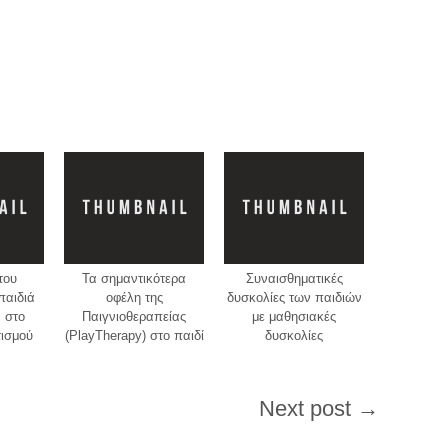
του
Τα σημαντικότερα
Συναισθηματικές
παιδιά
oφέλη της
δυσκολίες των παιδιών
 στο
Παιγνιοθεραπείας
με μαθησιακές
τισμού
(PlayTherapy) στο παιδί
δυσκολίες
Next post →