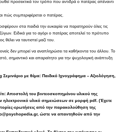
λουθεί προσεκτικά τον τρόπο που αντιδρά ο πατέρας απέναντι
και πώς συμπεριφέρεται ο πατέρας.
οσφέρουν στα παιδιά την ευκαιρία να παρατηρούν όλες τις
ύγων. Ειδικά για το αγόρι ο πατέρας αποτελεί το πρότυπο
ς θέλει να ταυτιστεί μαζί του.
γονείς δεν μπορεί να αναπληρώσει τα καθήκοντα του άλλου. Το
ιστό, σημαντικό και απαραίτητο για την ψυχολογική ανάπτυξη
g Σεμινάριο με θέμα: Παιδικό Ιχνογράφημα – Αξιολόγηση,
ι: Αποστολή του βιντεοσκοπημένου υλικού της
ον ηλεκτρονικό υλικό σημειώσεων σε μορφή pdf. (Έχετε
πορίες-ερωτήσεις από την παρακολούθηση της
info@psychopedia.gr, ώστε να απαντηθούν από την
ι Εκπαιδευτικό υλικό. Το βίντεο της εισήγησης οι