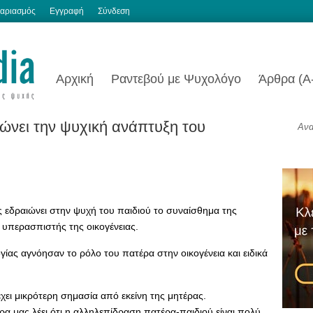
αριασμός
Εγγραφή
Σύνδεση
Αρχική
Ραντεβού με Ψυχολόγο
Άρθρα (Α
νει την ψυχική ανάπτυξη του
ς εδραιώνει στην ψυχή του παιδιού το συναίσθημα της
 υπερασπιστής της οικογένειας.
γίας αγνόησαν το ρόλο του πατέρα στην οικογένεια και ειδικά
έχει μικρότερη σημασία από εκείνη της μητέρας.
α μας λέει ότι η αλληλεπίδραση πατέρα-παιδιού είναι πολύ