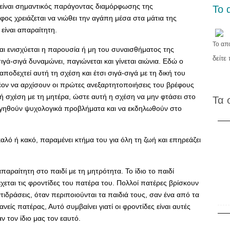
είναι σημαντικός παράγοντας διαμόρφωσης της
Το 
ς χρειάζεται να νιώθει την αγάπη μέσα στα μάτια της
 είναι απαραίτητη.
Το απ
και ενισχύεται η παρουσία ή μη του συναισθήματος της
δείτε
γά-σιγά δυναμώνει, παγιώνεται και γίνεται αιώνια. Εδώ ο
ποδεχτεί αυτή τη σχέση και έτσι σιγά-σιγά με τη δική του
έον να αρχίσουν οι πρώτες ανεξαρτητοποιήσεις του βρέφους
 σχέση με τη μητέρα, ώστε αυτή η σχέση να μην φτάσει στο
Τα 
υργηθούν ψυχολογικά προβλήματα και να εκδηλωθούν στο
αλό ή κακό, παραμένει κτήμα του για όλη τη ζωή και επηρεάζει
απαραίτητη στο παιδί με τη μητρότητα. Το ίδιο το παιδί
έχεται τις φροντίδες του πατέρα του. Πολλοί πατέρες βρίσκουν
τιδράσεις, όταν περιποιούνται τα παιδιά τους, σαν ένα από τα
νείς πατέρας, Αυτό συμβαίνει γιατί οι φροντίδες είναι αυτές
 τον ίδιο μας τον εαυτό.