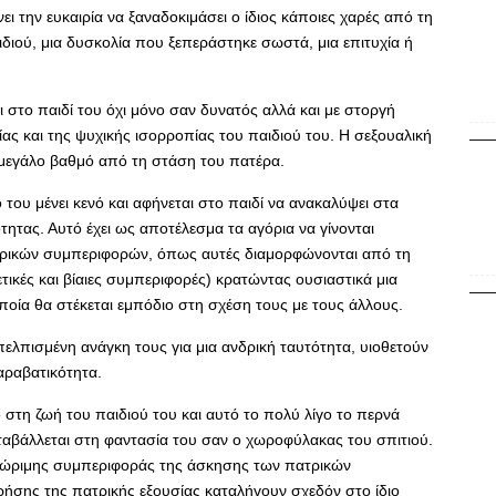
νει την ευκαιρία να ξαναδοκιμάσει ο ίδιος κάποιες χαρές από τη
ιδιού, μια δυσκολία που ξεπεράστηκε σωστά, μια επιτυχία ή
στο παιδί του όχι μόνο σαν δυνατός αλλά και με στοργή
χίας και της ψυχικής ισορροπίας του παιδιού του. Η σεξουαλική
α μεγάλο βαθμό από τη στάση του πατέρα.
του μένει κενό και αφήνεται στο παιδί να ανακαλύψει στα
τητας. Αυτό έχει ως αποτέλεσμα τα αγόρια να γίνονται
δρικών συμπεριφορών, όπως αυτές διαμορφώνονται από τη
τικές και βίαιες συμπεριφορές) κρατώντας ουσιαστικά μια
οία θα στέκεται εμπόδιο στη σχέση τους με τους άλλους.
ελπισμένη ανάγκη τους για μια ανδρική ταυτότητα, υιοθετούν
αραβατικότητα.
στη ζωή του παιδιού του και αυτό το πολύ λίγο το περνά
ταβάλλεται στη φαντασία του σαν ο χωροφύλακας του σπιτιού.
νώριμης συμπεριφοράς της άσκησης των πατρικών
ρήσης της πατρικής εξουσίας καταλήγουν σχεδόν στο ίδιο