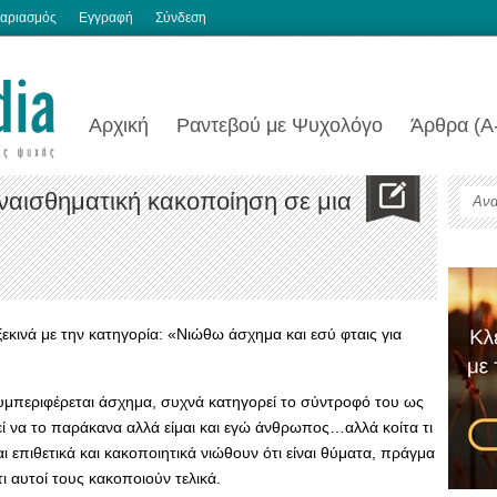
αριασμός
Εγγραφή
Σύνδεση
Αρχική
Ραντεβού με Ψυχολόγο
Άρθρα (Α
αισθηματική κακοποίηση σε μια
ξεκινά με την κατηγορία: «Νιώθω άσχημα και εσύ φταις για
συμπεριφέρεται άσχημα, συχνά κατηγορεί το σύντροφό του ως
ρεί να το παράκανα αλλά είμαι και εγώ άνθρωπος…αλλά κοίτα τι
αι επιθετικά και κακοποιητικά νιώθουν ότι είναι θύματα, πράγμα
ι αυτοί τους κακοποιούν τελικά.