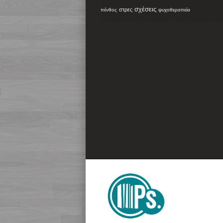
σχέσεις
στρες
πένθος
ψυχοθεραπεία