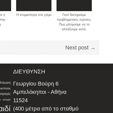
αι η
Η ατομικότητα στο γάμο
Γιατί διατηρούμε
στην
προβληματικές σχέσεις;
η
Πως μπορούμε να το
αλλάξουμε αυτό;
Next post →
ΔΙΕΥΘΥΝΣΗ
λτίωση
Γεωργίου Βούρη 6
ότητας
Αμπελόκηποι - Αθήνα
αταραχές
11524
α
ευτυχία
αιδί
(400 μέτρα από το σταθμό