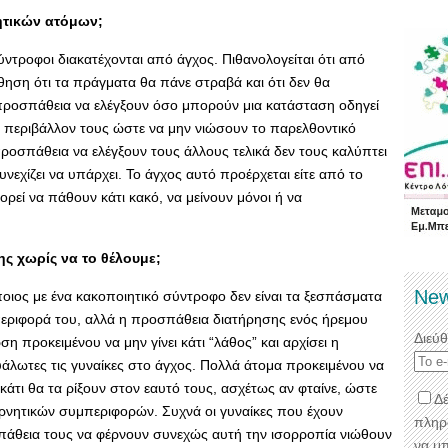
ητικών ατόμων;
σύντροφοι διακατέχονται από άγχος. Πιθανολογείται ότι από
σθηση ότι τα πράγματα θα πάνε στραβά και ότι δεν θα
 προσπάθεια να ελέγξουν όσο μπορούν μια κατάσταση οδηγεί
α περιβάλλον τους ώστε να μην νιώσουν το παρελθοντικό
ροσπάθεια να ελέγξουν τους άλλους τελικά δεν τους καλύπτει
συνεχίζει να υπάρχει. Το άγχος αυτό προέρχεται είτε από το
ορεί να πάθουν κάτι κακό, να μείνουν μόνοι ή να
ς χωρίς να το θέλουμε;
New
ποιος με ένα κακοποιητικό σύντροφο δεν είναι τα ξεσπάσματα
περιφορά του, αλλά η προσπάθεια διατήρησης ενός ήρεμου
Διεύ
ση προκειμένου να μην γίνει κάτι “λάθος” και αρχίσει η
άλωτες τις γυναίκες στο άγχος. Πολλά άτομα προκειμένου να
 κάτι θα τα ρίξουν στον εαυτό τους, ασχέτως αν φταίνε, ώστε
Δέ
ρνητικών συμπεριφορών. Συχνά οι γυναίκες που έχουν
πληρ
πάθεια τους να φέρνουν συνεχώς αυτή την ισορροπία νιώθουν
να μ