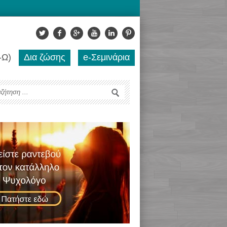
-Ω)
Δια ζώσης
e-Σεμινάρια