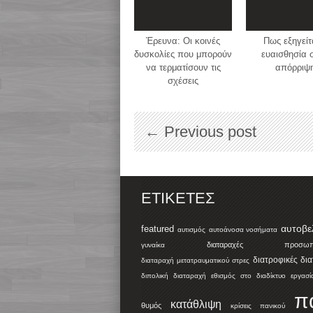
Έρευνα: Oι κοινές
Πως εξηγείτ
δυσκολίες που μπορούν
ευαισθησία 
να τερματίσουν τις
απόρριψ
σχέσεις
← Previous post
ΕΤΙΚΈΤΕΣ
αυτοβε
featured
αυτισμός
αυτοάνοσα νοσήματα
διαταραχές προσωπικ
γυναίκα
διατροφικές δι
διαταραχή μετατραυματικού στρες
διπολική διαταραχή
εθισμός στο διαδίκτυο
εργασί
π
κατάθλιψη
θυμός
κρίσεις πανικού