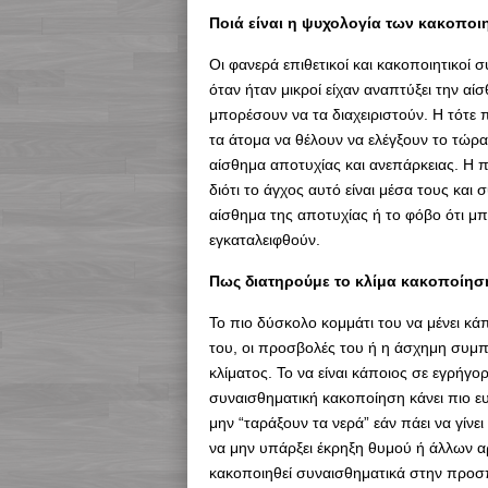
Ποιά είναι η ψυχολογία των κακοποι
Οι φανερά επιθετικοί και κακοποιητικοί 
όταν ήταν μικροί είχαν αναπτύξει την αί
μπορέσουν να τα διαχειριστούν. Η τότε
τα άτομα να θέλουν να ελέγξουν το τώρ
αίσθημα αποτυχίας και ανεπάρκειας. Η π
διότι το άγχος αυτό είναι μέσα τους και 
αίσθημα της αποτυχίας ή το φόβο ότι μπ
εγκαταλειφθούν.
Πως διατηρούμε το κλίμα κακοποίηση
Το πιο δύσκολο κομμάτι του να μένει κά
του, οι προσβολές του ή η άσχημη συμ
κλίματος. Το να είναι κάποιος σε εγρήγορ
συναισθηματική κακοποίηση κάνει πιο ευ
μην “ταράξουν τα νερά” εάν πάει να γίνει
να μην υπάρξει έκρηξη θυμού ή άλλων α
κακοποιηθεί συναισθηματικά στην προσ