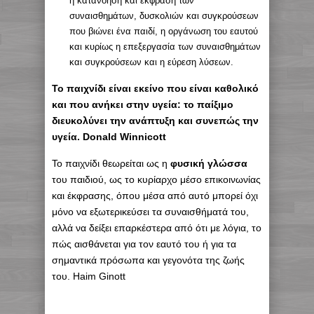
η κατανόηση και έκφραση των
συναισθημάτων, δυσκολιών και συγκρούσεων
που βιώνει ένα παιδί, η οργάνωση του εαυτού
και κυρίως η επεξεργασία των συναισθημάτων
και συγκρούσεων και η εύρεση λύσεων.
Το παιχνίδι είναι εκείνο που είναι καθολικό
και που ανήκει στην υγεία: το παίξιμο
διευκολύνει την ανάπτυξη και συνεπώς την
υγεία. Donald Winnicott
Το παιχνίδι θεωρείται ως η
φυσική γλώσσα
του παιδιού, ως το κυρίαρχο μέσο επικοινωνίας
και έκφρασης, όπου μέσα από αυτό μπορεί όχι
μόνο να εξωτερικεύσει τα συναισθήματά του,
αλλά να δείξει επαρκέστερα από ότι με λόγια, το
πώς αισθάνεται για τον εαυτό του ή για τα
σημαντικά πρόσωπα και γεγονότα της ζωής
του. Haim Ginott