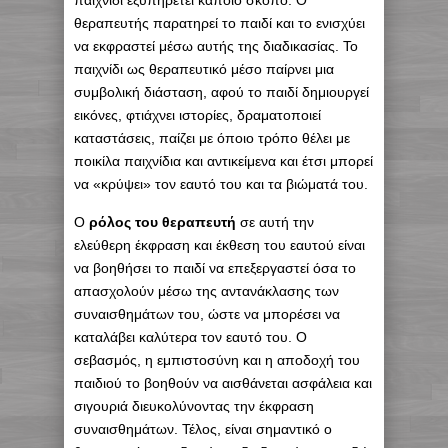
παιχνίδι εξυπηρετεί κάποιο σκοπό. Ο
θεραπευτής παρατηρεί το παιδί και το ενισχύει
να εκφραστεί μέσω αυτής της διαδικασίας. Το
παιχνίδι ως θεραπευτικό μέσο παίρνει μια
συμβολική διάσταση, αφού το παιδί δημιουργεί
εικόνες, φτιάχνει ιστορίες, δραματοποιεί
καταστάσεις, παίζει με όποιο τρόπο θέλει με
ποικίλα παιχνίδια και αντικείμενα και έτσι μπορεί
να «κρύψει» τον εαυτό του και τα βιώματά του.
Ο
ρόλος του θεραπευτή
σε αυτή την
ελεύθερη έκφραση και έκθεση του εαυτού είναι
να βοηθήσει το παιδί να επεξεργαστεί όσα το
απασχολούν μέσω της αντανάκλασης των
συναισθημάτων του, ώστε να μπορέσει να
καταλάβει καλύτερα τον εαυτό του. Ο
σεβασμός, η εμπιστοσύνη και η αποδοχή του
παιδιού το βοηθούν να αισθάνεται ασφάλεια και
σιγουριά διευκολύνοντας την έκφραση
συναισθημάτων. Τέλος, είναι σημαντικό ο