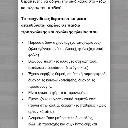
θεραπευτής να οδηγεί την διαδικασία στο «εδώ
και τώρα» του παιδιού.
Το παιχνίδι ως θεραπευτικό μέσο
απευθύνεται κυρίως σε παιδιά
προσχολικής και σχολικής ηλικίας που:
Παρουσιάζουν άγχος (άγχος αποχωρισμού),
ζήλια (γέννηση νέου μέλους), φοβίες(σχολική
φοβία).
Βιώνουν πιεστικές αλλαγές στη ζωή τους
(απώλεια προσώπου, διαζύγιο κ.α.).
Έχουν εκρήξεις θυμού, επιθετική συμπεριφορά,
δυσκολίες κοινωνικοποίησης, δυσκολίες
προσαρμογής.
Είναι εσωστρεφή και απομονωμένα.
Εμφανίζουν ψυχοσωματικά συμπτώματα
(πόνοι στην κοιλιά, δερματικές παθήσεις χωρίς
οργανικά αίτια).
Αντιμετωπίζουν μαθησιακές δυσκολίες,
έλλειψη προσοχής και συγκέντρωσης και