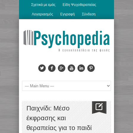
Σχετικά με εμάς
Είδη Ψυχοθεραπείας
Λογαριασμός
Εγγραφή
Σύνδεση
Παιχνίδι: Mέσο
έκφρασης και
θεραπείας για το παιδί