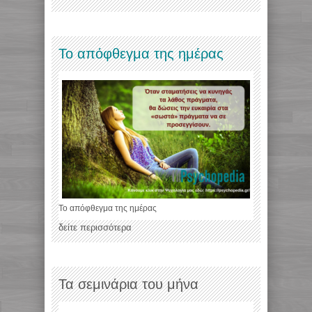
Το απόφθεγμα της ημέρας
Το απόφθεγμα της ημέρας
δείτε περισσότερα
Τα σεμινάρια του μήνα