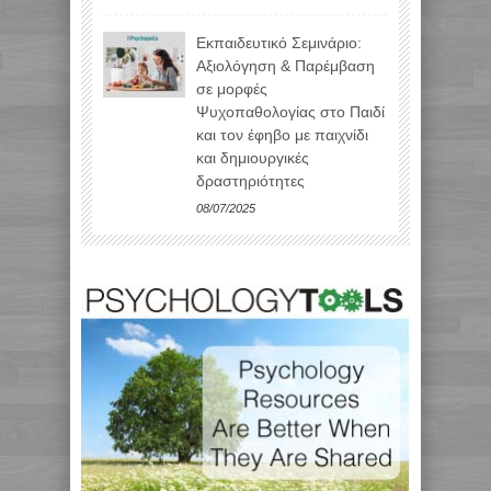
Εκπαιδευτικό Σεμινάριο:
Αξιολόγηση & Παρέμβαση
σε μορφές
Ψυχοπαθολογίας στο Παιδί
και τον έφηβο με παιχνίδι
και δημιουργικές
δραστηριότητες
08/07/2025