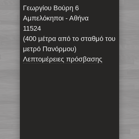
Γεωργίου Βούρη 6
Αμπελόκηποι - Αθήνα
11524
(400 μέτρα από το σταθμό του
μετρό Πανόρμου)
Λεπτομέρειες πρόσβασης