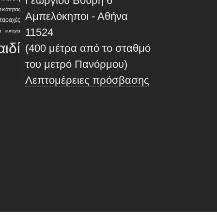
Γεωργίου Βούρη 6
ότητας
Αμπελόκηποι - Αθήνα
αταραχές
11524
α
ευτυχία
αιδί
(400 μέτρα από το σταθμό
του μετρό Πανόρμου)
Λεπτομέρειες πρόσβασης