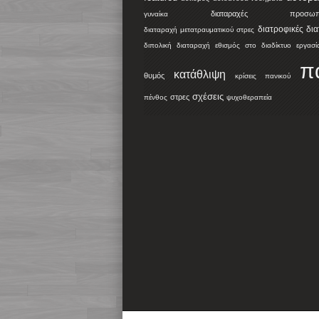
διαταραχές προσωπικ
γυναίκα
διατροφικές δι
διαταραχή μετατραυματικού στρες
διπολική διαταραχή
εθισμός στο διαδίκτυο
εργασί
π
κατάθλιψη
θυμός
κρίσεις πανικού
σχέσεις
στρες
πένθος
ψυχοθεραπεία