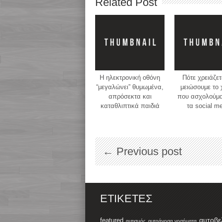
Related Post
Η ηλεκτρονική οθόνη
Πότε χρειάζετ
“μεγαλώνει” θυμωμένα,
μειώσουμε το 
απρόσεκτα και
που ασχολούμα
καταθλιπτικά παιδιά
τα social m
← Previous post
ΕΤΙΚΈΤΕΣ
αυτοβε
featured
αυτισμός
αυτοάνοσα νοσήματα