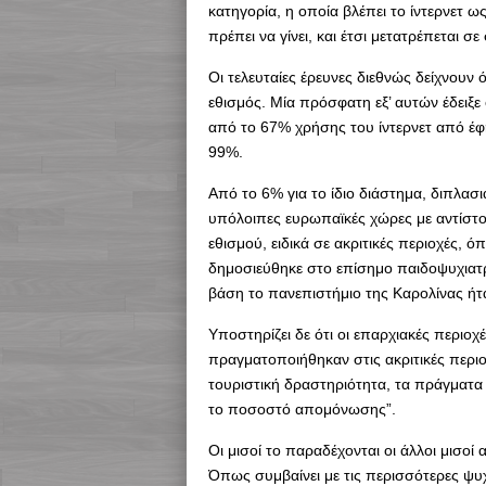
κατηγορία, η οποία βλέπει το ίντερνετ 
πρέπει να γίνει, και έτσι μετατρέπεται σ
Οι τελευταίες έρευνες διεθνώς δείχνουν ό
εθισμός. Μία πρόσφατη εξ’ αυτών έδειξε
από το 67% χρήσης του ίντερνετ από έφ
99%.
Από το 6% για το ίδιο διάστημα, διπλασ
υπόλοιπες ευρωπαϊκές χώρες με αντίστο
εθισμού, ειδικά σε ακριτικές περιοχές
δημοσιεύθηκε στο επίσημο παιδοψυχιατρ
βάση το πανεπιστήμιο της Καρολίνας ήτ
Υποστηρίζει δε ότι οι επαρχιακές περιοχέ
πραγματοποιήθηκαν στις ακριτικές περιοχ
τουριστική δραστηριότητα, τα πράγματα ε
το ποσοστό απομόνωσης”.
Οι μισοί το παραδέχονται οι άλλοι μισοί
Όπως συμβαίνει με τις περισσότερες ψυ