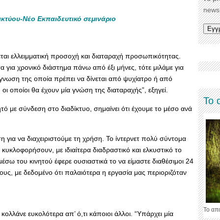
newsl
ικτύου-Νέο Εκπαιδευτικό σεμινάριο
ίζεται ελλειμματική προσοχή και διαταραχή προσωπικότητας.
για χρονικό διάστημα πάνω από έξι μήνες, τότε μιλάμε για
άγνωση της οποία πρέπει να δίνεται από ψυχίατρο ή από
 οι οποίοι θα έχουν μία γνώση της διαταραχής”, εξηγεί.
Το 
ητό με σύνδεση στο διαδίκτυο, σημαίνει ότι έχουμε το μέσο ανά
 για να διαχειριστούμε τη χρήση. Το ίντερνετ πολύ σύντομα
 κυκλοφορήσουν, με ιδιαίτερα διαδραστικό και ελκυστικό το
μέσω του κινητού έφερε ουσιαστικά το να είμαστε διαθέσιμοι 24
υς, με δεδομένο ότι παλαιότερα η εργασία μας περιοριζόταν
Το απ
ι κολλάνε ευκολότερα απ’ ό,τι κάποιοι άλλοι. “Υπάρχει μία