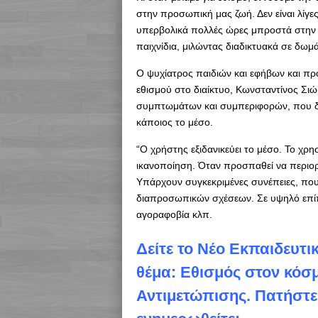
στην προσωπική μας ζωή. Δεν είναι λίγε
υπερβολικά πολλές ώρες μπροστά στην ο
παιχνίδια, μιλώντας διαδικτυακά σε δωμ
Ο ψυχίατρος παιδιών και εφήβων και πρ
εθισμού στο διαίκτυο, Κωνσταντίνος Σιώ
συμπτωμάτων και συμπεριφορών, που δεν
κάποιος το μέσο.
“Ο χρήστης εξιδανικεύει το μέσο. Το χρη
ικανοποίηση. Όταν προσπαθεί να περιορί
Υπάρχουν συγκεκριμένες συνέπειες, πο
διαπροσωπικών σχέσεων. Σε υψηλό επίπε
αγοραφοβία κλπ.
Δείτε το Νέο Εκπαιδευτι
θέμα: Εθισμός στον κόσ
Αντιμετώπισης. Πατήστ