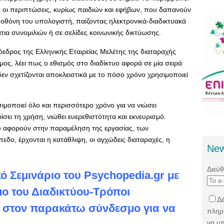
ς οι περιπτώσεις, κυρίως παιδιών και εφήβων, που δαπανούν
θόνη του υπολογιστή, παίζοντας ηλεκτρονικά-διαδικτυακά
άτια συνομιλιών ή σε σελίδες κοινωνικής δικτύωσης.
όεδρος της Ελληνικής Εταιρείας Μελέτης της διαταραχής
μος, λέει πως ο εθισμός στο διαδίκτυο αφορά σε μία σειρά
 σχετίζονται αποκλειστικά με το πόσο χρόνο χρησιμοποιεί
σιμοποιεί όλο και περισσότερο χρόνο για να νιώσει
σει τη χρήση, νιώθει ευερεθιστότητα και εκνευρισμό.
υ αφορούν στην παραμέληση της εργασίας, των
δο, έρχονται η κατάθλιψη, οι αγχώδεις διαταραχές, η
New
Διεύ
κό Σεμινάριο του Psychopedia.gr με
μο του Διαδικτύου-Tρόποι
Δέ
ε στον παρακάτω σύνδεσμο για να
πληρ
να μ