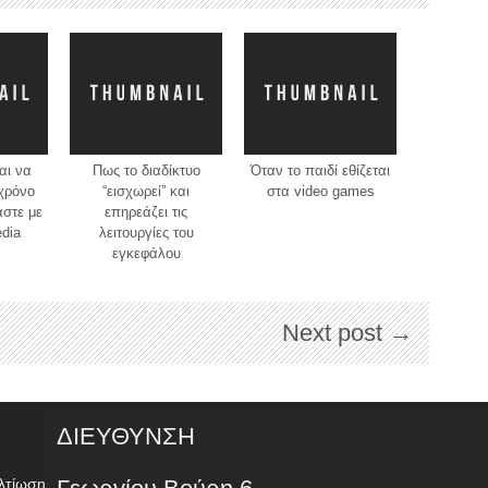
αι να
Πως το διαδίκτυο
Όταν το παιδί εθίζεται
χρόνο
“εισχωρεί” και
στα video games
στε με
επηρεάζει τις
edia
λειτουργίες του
εγκεφάλου
Next post →
ΔΙΕΥΘΥΝΣΗ
λτίωση