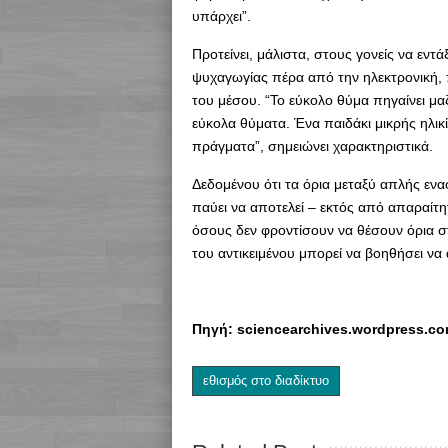
υπάρχει”.
Προτείνει, μάλιστα, στους γονείς να εν
ψυχαγωγίας πέρα από την ηλεκτρονική, π
του μέσου. “Το εύκολο θύμα πηγαίνει μαζ
εύκολα θύματα. Ένα παιδάκι μικρής ηλικ
πράγματα”, σημειώνει χαρακτηριστικά.
Δεδομένου ότι τα όρια μεταξύ απλής ενασ
παύει να αποτελεί – εκτός από απαραίτη
όσους δεν φροντίσουν να θέσουν όρια σ
του αντικειμένου μπορεί να βοηθήσει να
Πηγή: sciencearchives.wordpress.c
εθισμός στο διαδίκτυο