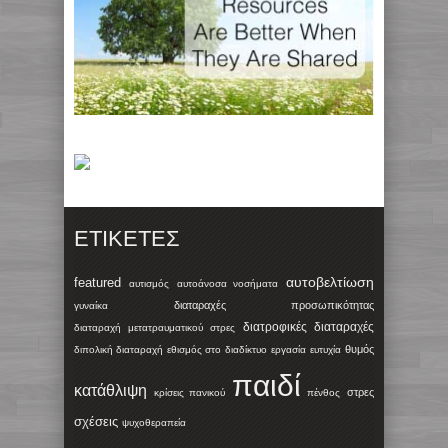
ΕΤΙΚΈΤΕΣ
αυτοβελτίωση
featured
αυτισμός
αυτοάνοσα νοσήματα
διαταραχές προσωπικότητας
γυναίκα
διατροφικές διαταραχές
διαταραχή μετατραυματικού στρες
θυμός
διπολική διαταραχή
εθισμός στο διαδίκτυο
εργασία
ευτυχία
παιδί
κατάθλιψη
στρες
κρίσεις πανικού
πένθος
σχέσεις
ψυχοθεραπεία