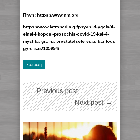
Πηγή: https://www.nm.org
https://www.iatropedia.gr/psychiki-ygeia/ti-
einai-i-koposi-prosochis-covid-19-kai-4-
mystika-gia-na-prostatefsete-esas-kai-tous-
gyro-sas/135994/
κόπωση
← Previous post
Next post →