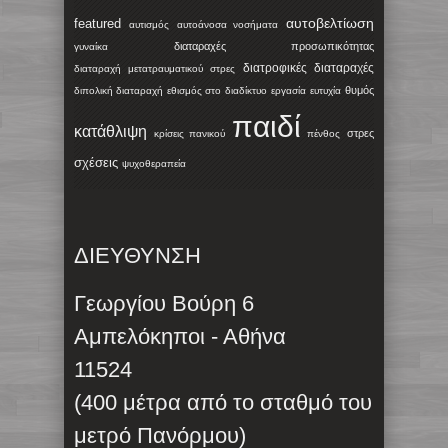
αυτοβελτίωση
featured
αυτισμός
αυτοάνοσα νοσήματα
διαταραχές προσωπικότητας
γυναίκα
διατροφικές διαταραχές
διαταραχή μετατραυματικού στρες
θυμός
διπολική διαταραχή
εθισμός στο διαδίκτυο
εργασία
ευτυχία
παιδί
κατάθλιψη
στρες
κρίσεις πανικού
πένθος
σχέσεις
ψυχοθεραπεία
ΔΙΕΥΘΥΝΣΗ
Γεωργίου Βούρη 6
Αμπελόκηποι - Αθήνα
11524
(400 μέτρα από το σταθμό του
μετρό Πανόρμου)