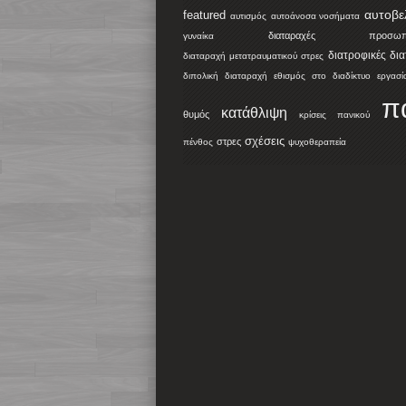
αυτοβε
featured
αυτισμός
αυτοάνοσα νοσήματα
διαταραχές προσωπικ
γυναίκα
διατροφικές δι
διαταραχή μετατραυματικού στρες
διπολική διαταραχή
εθισμός στο διαδίκτυο
εργασί
π
κατάθλιψη
θυμός
κρίσεις πανικού
σχέσεις
στρες
πένθος
ψυχοθεραπεία