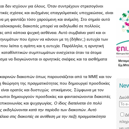
και δεν ισχύουν για όλους. Όταν συντρέχουν στρεσογόνοι
ές σχέσεις και αυξημένες επαγγελματικές υποχρεώσεις, είναι
α μη φαντάζει τόσο χαρούμενη και ανέμελη. Στο σημείο αυτό
 καλοκαιρινές διακοπές μπορεί να εκδηλωθεί σε πολλούς
 από κάποια ψυχική ασθένεια. Αυτό συμβαίνει γιατί και οι
 μηνυμάτων που έχουν να κάνουν με τη (δήθεν;;) ευτυχία των
που λείπει η αγάπη και η ευτυχία. Παράλληλα, η αρνητική
ς καταθλιπτικών συμπτωμάτων ενισχύεται όταν τα άτομα
σμα να διογκώνονται οι αρνητικές σκέψεις και τα αισθήματα
οκαιρινών διακοπών όπως παρουσιάζεται από τα ΜΜΕ και τον
τη θεώρηση της πραγματικότητας που δημιουργεί προσδοκίες
New
 είναι ορατός και δυστυχώς επικείμενος. Σύμφωνα με τον
θρωποι δημιουργούν προσδοκίες και φαντασιώνονται διακοπές
Διεύ
επικοινωνίας και ψυχαγωγίας.
Ο ίδιος διατείνεται ότι πολύ
εις εκδηλώνονται κατά την περίοδο των διακοπών. Αυτό
Δέ
τέλεια στις διακοπές σε αντίθεση με την πεζή πραγματικότητα
πληρ
να μ