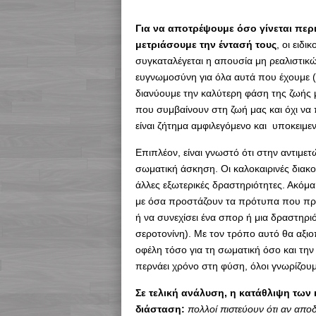
Για να αποτρέψουμε όσο γίνεται περ
μετριάσουμε την έντασή τους
, οι ειδ
συγκαταλέγεται η απουσία μη ρεαλιστικ
ευγνωμοσύνη για όλα αυτά που έχουμε (πχ
διανύουμε την καλύτερη φάση της ζωής μ
που συμβαίνουν στη ζωή μας και όχι να πε
είναι ζήτημα αμφιλεγόμενο και υποκειμε
Επιπλέον, είναι γνωστό ότι στην αντιμε
σωματική άσκηση. Οι καλοκαιρινές διακ
άλλες εξωτερικές δραστηριότητες. Ακόμα 
με όσα προστάζουν τα πρότυπα που προ
ή να συνεχίσει ένα σπορ ή μια δραστηριό
σεροτονίνη). Με τον τρόπο αυτό θα αξιο
οφέλη τόσο για τη σωματική όσο και την ψ
περνάει χρόνο στη φύση, όλοι γνωρίζουμ
Σε τελική ανάλυση, η κατάθλιψη των 
διάσταση:
πολλοί πιστεύουν ότι αν απ