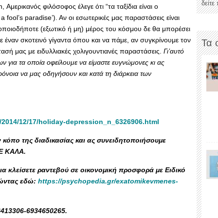
δείτε
 Αμερικανός φιλόσοφος έλεγε ότι “τα ταξίδια είναι ο
 fool’s paradise’). Αν οι εσωτερικές μας παραστάσεις είναι
ε οποιοδήποτε (εξωτικό ή μη) μέρος του κόσμου δε θα μπορέσει
ε έναν σκοτεινό γίγαντα όπου και να πάμε, αν συγκρίνουμε τον
Τα 
τασή μας με ειδυλλιακές χολιγουντιανές παραστάσεις.
Γι’αυτό
ν για τα οποία οφείλουμε να είμαστε ευγνώμονες κι ας
ρόνοια να μας οδηγήσουν και κατά τη διάρκεια των
/2014/12/17/holiday-depression_n_6326906.html
 κόπο της διαδικασίας και ας συνειδητοποιήσουμε
Ε ΚΑΛΑ.
για κλείσετε ραντεβού σε οικονομική προσφορά με Ειδικό
τώντας εδώ:
https://psychopedia.gr/exatomikevmenes-
-6413306-6934650265.