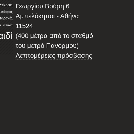
λτίωση
Γεωργίου Βούρη 6
ότητας
Αμπελόκηποι - Αθήνα
αταραχές
11524
α
ευτυχία
αιδί
(400 μέτρα από το σταθμό
του μετρό Πανόρμου)
Λεπτομέρειες πρόσβασης