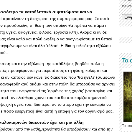
newsl
ισσότερο τα καταθλιπτικά συμπτώματα και να
ικοί προτείνουν τη διαχείριση της συμπεριφοράς μας. Σε αυτό
ών προσδοκιών, τη θέση των οποίων θα πρέπει να πάρει η
 υγεία, οικογένεια, φίλους, εργασία κλπ). Ακόμα κι αν δε
ας είναι καλό και πολύ ωφέλιμο να αναγνωρίσουμε τα θετικά
ριμένουμε να είναι όλα ‘τέλεια’. Η ίδια η τελειότητα εξάλλου
νικό…
Το 
τώπιση και στην εξάλειψη της κατάθλιψης βοηθάει πολύ η
οπές προσφέρονται για περιπάτους στη φύση, κολύμπι και
κι αν κάποιος δεν κάνει τις διακοπές που ‘θα ήθελε’ (σύμφωνα
αναφέρθηκαν) ακόμα και στην πόλη θα μπορούσε να αρχίσει
τητα που ενεργοποιεί τις ‘ορμόνες της χαράς’ (ντοπαμίνη και
ποιεί τον ελεύθερο χρόνο του και θα αποκομίζει σημαντικά
υχική υγεία του. Ιδιαίτερα, αν το άτομο έχει την ευκαιρία να
ε πόσο ευεργετική είναι αυτή η επαφή για τον οργανισμό μας.
καλοκαιρινών διακοπών έχει και μια άλλη
Το απ
οδράσουν από την καθημερινότητα θα αποδράσουν και από την