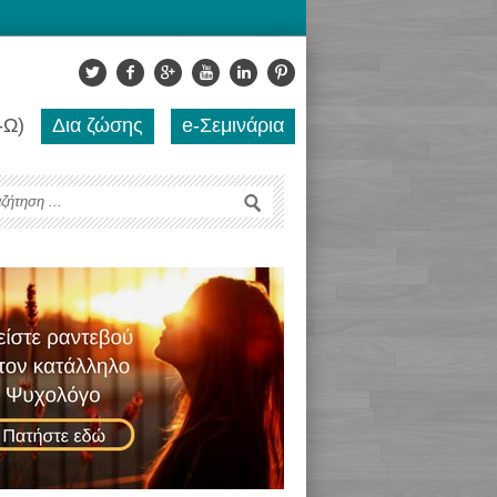
-Ω)
Δια ζώσης
e-Σεμινάρια