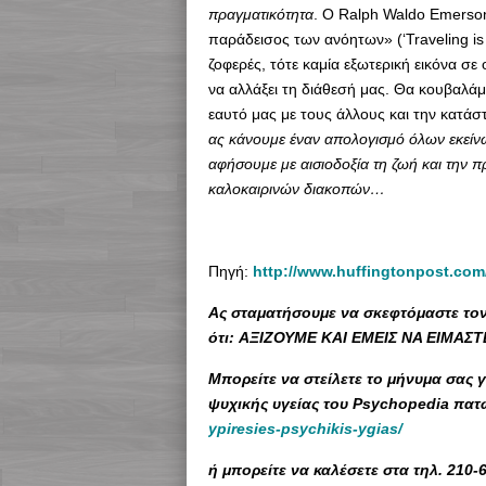
πραγματικότητα
. Ο Ralph Waldo Emerson,
παράδεισος των ανόητων» (‘Traveling is a
ζοφερές, τότε καμία εξωτερική εικόνα σ
να αλλάξει τη διάθεσή μας. Θα κουβαλάμ
εαυτό μας με τους άλλους και την κατάσ
ας κάνουμε έναν απολογισμό όλων εκείνω
αφήσουμε με αισιοδοξία τη ζωή και την π
καλοκαιρινών διακοπών…
Πηγή:
http://www.huffingtonpost.com
Ας σταματήσουμε να σκεφτόμαστε τον
ότι:
ΑΞΙΖΟΥΜΕ ΚΑΙ ΕΜΕΙΣ ΝΑ ΕΙΜΑΣΤ
Μπορείτε να στείλετε το μήνυμα σας 
ψυχικής υγείας του Psychopedia πα
ypiresies-psychikis-ygias/
ή μπορείτε να καλέσετε στα τηλ. 210