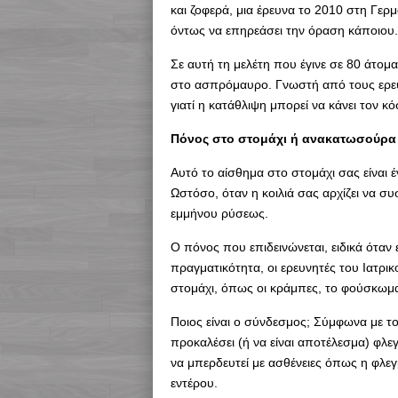
και ζοφερά, μια έρευνα το 2010 στη Γερμ
όντως να επηρεάσει την όραση κάποιου.
Σε αυτή τη μελέτη που έγινε σε 80 άτομ
στο ασπρόμαυρο. Γνωστή από τους ερευ
γιατί η κατάθλιψη μπορεί να κάνει τον κό
Πόνος στο στομάχι ή ανακατωσούρα
Αυτό το αίσθημα στο στομάχι σας είναι 
Ωστόσο, όταν η κοιλιά σας αρχίζει να συ
εμμήνου ρύσεως.
Ο πόνος που επιδεινώνεται, ειδικά όταν 
πραγματικότητα, οι ερευνητές του Ιατρι
στομάχι, όπως οι κράμπες, το φούσκωμα 
Ποιος είναι ο σύνδεσμος; Σύμφωνα με τ
προκαλέσει (ή να είναι αποτέλεσμα) φλ
να μπερδευτεί με ασθένειες όπως η φλε
εντέρου.