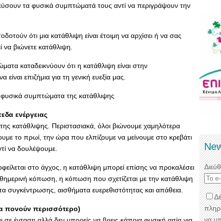
εύσουν τα φυσικά συμπτώματά τους αντί να περιγράψουν την
οτούν ότι μια κατάθλιψη είναι έτοιμη να αρχίσει ή να σας
 να βιώνετε κατάθλιψη.
ματα καταδεικνύουν ότι η κατάθλιψη είναι στην
 είναι επιζήμια για τη γενική ευεξία μας.
α φυσικά συμπτώματα της κατάθλιψης
εδα ενέργειας
ης κατάθλιψης. Περιστασιακά, όλοι βιώνουμε χαμηλότερα
θουμε το πρωί, την ώρα που ελπίζουμε να μείνουμε στο κρεβάτι
New
τί να δουλέψουμε.
Διεύ
φείλεται στο άγχος, η κατάθλιψη μπορεί επίσης να προκαλέσει
θημερινή κόπωση, η κόπωση που σχετίζεται με την κατάθλιψη
α συγκέντρωσης, αισθήματα ευερεθιστότητας και απάθεια.
Δέ
πληρ
τα πονούν περισσότερο)
να μ
 σε ένταση αλλά δεν μπορείς να βρεις κάποια φυσική αιτία για