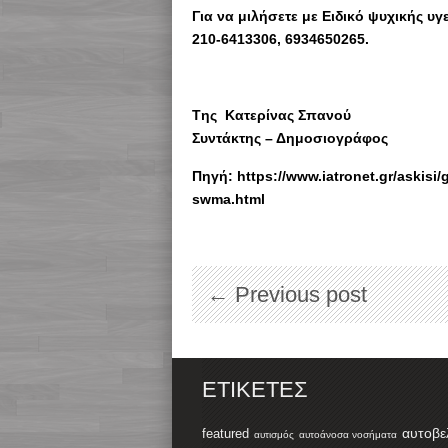
Για να μιλήσετε με Ειδικό ψυχικής υγ
210-6413306, 6934650265.
Tης Κατερίνας Σπανού
Συντάκτης – Δημοσιογράφος
Πηγή: https://www.iatronet.gr/askisi/
swma.html
← Previous post
ΕΤΙΚΈΤΕΣ
αυτοβε
featured
αυτισμός
αυτοάνοσα νοσήματα