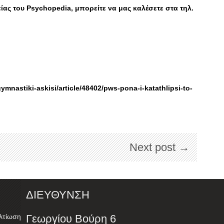
είας του Psychopedia, μπορείτε να μας καλέσετε στα τηλ.
gymnastiki-askisi/article/48402/pws-pona-i-katathlipsi-to-
Next post →
ΔΙΕΥΘΥΝΣΗ
λτίωση
Γεωργίου Βούρη 6