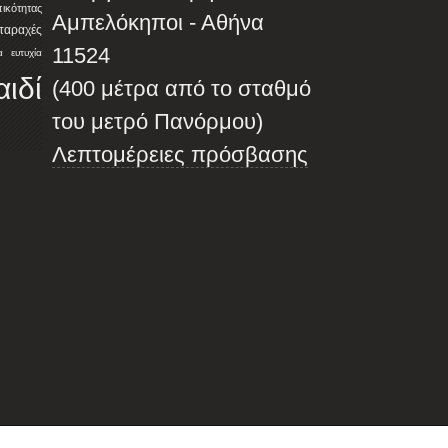
ότητας
Αμπελόκηποι - Αθήνα
αταραχές
11524
α
ευτυχία
αιδί
(400 μέτρα από το σταθμό
του μετρό Πανόρμου)
Λεπτομέρειες πρόσβασης