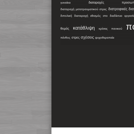
διαταραχές προσωπικ
γυναίκα
διατροφικές δι
διαταραχή μετατραυματικού στρες
διπολική διαταραχή
εθισμός στο διαδίκτυο
εργασί
π
κατάθλιψη
θυμός
κρίσεις πανικού
σχέσεις
στρες
πένθος
ψυχοθεραπεία