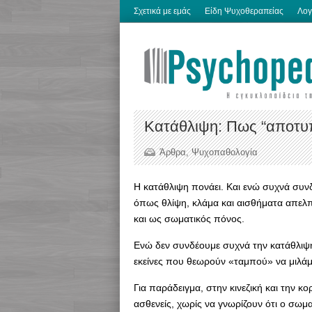
Σχετικά με εμάς
Είδη Ψυχοθεραπείας
Λογ
Κατάθλιψη: Πως “αποτυ
Άρθρα
,
Ψυχοπαθολογία
Η κατάθλιψη πονάει. Και ενώ συχνά συν
όπως θλίψη, κλάμα και αισθήματα απελπι
και ως σωματικός πόνος.
Ενώ δεν συνδέουμε συχνά την κατάθλιψη 
εκείνες που θεωρούν «ταμπού» να μιλάμε
Για παράδειγμα, στην κινεζική και την κ
ασθενείς, χωρίς να γνωρίζουν ότι ο σωμ