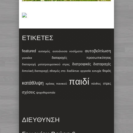
ΕΤΙΚΈΤΕΣ
αυτοβελτίωση
featured
αυτισμός
αυτοάνοσα νοσήματα
διαταραχές προσωπικότητας
γυναίκα
διατροφικές διαταραχές
διαταραχή μετατραυματικού στρες
θυμός
διπολική διαταραχή
εθισμός στο διαδίκτυο
εργασία
ευτυχία
παιδί
κατάθλιψη
στρες
κρίσεις πανικού
πένθος
σχέσεις
ψυχοθεραπεία
ΔΙΕΥΘΥΝΣΗ