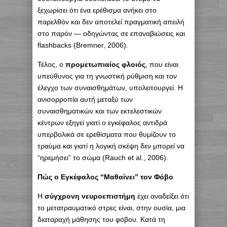
ξεχωρίσει ότι ένα ερέθισμα ανήκει στο
παρελθόν και δεν αποτελεί πραγματική απειλή
στο παρόν — οδηγώντας σε επαναβιώσεις και
flashbacks (Bremner, 2006).
Τέλος, ο
προμετωπιαίος φλοιός
, που είναι
υπεύθυνος για τη γνωστική ρύθμιση και τον
έλεγχο των συναισθημάτων, υπολειτουργεί. Η
ανισορροπία αυτή μεταξύ των
συναισθηματικών και των εκτελεστικών
κέντρων εξηγεί γιατί ο εγκέφαλος αντιδρά
υπερβολικά σε ερεθίσματα που θυμίζουν το
τραύμα και γιατί η λογική σκέψη δεν μπορεί να
“ηρεμήσει” το σώμα (Rauch et al., 2006).
Πώς ο Εγκέφαλος “Μαθαίνει” τον Φόβο
Η
σύγχρονη νευροεπιστήμη
έχει αναδείξει ότι
το μετατραυματικό στρες είναι, στην ουσία, μια
διαταραχή μάθησης του φόβου. Κατά τη