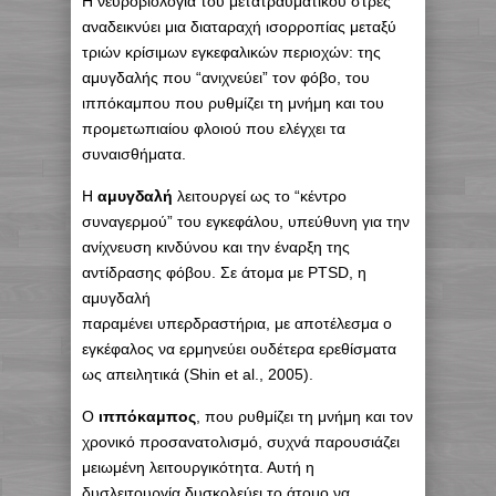
Η νευροβιολογία του μετατραυματικού στρες
αναδεικνύει μια διαταραχή ισορροπίας μεταξύ
τριών κρίσιμων εγκεφαλικών περιοχών: της
αμυγδαλής που “ανιχνεύει” τον φόβο, του
ιππόκαμπου που ρυθμίζει τη μνήμη και του
προμετωπιαίου φλοιού που ελέγχει τα
συναισθήματα.
Η
αμυγδαλή
λειτουργεί ως το “κέντρο
συναγερμού” του εγκεφάλου, υπεύθυνη για την
ανίχνευση κινδύνου και την έναρξη της
αντίδρασης φόβου. Σε άτομα με PTSD, η
αμυγδαλή
παραμένει υπερδραστήρια, με αποτέλεσμα ο
εγκέφαλος να ερμηνεύει ουδέτερα ερεθίσματα
ως απειλητικά (Shin et al., 2005).
Ο
ιππόκαμπος
, που ρυθμίζει τη μνήμη και τον
χρονικό προσανατολισμό, συχνά παρουσιάζει
μειωμένη λειτουργικότητα. Αυτή η
δυσλειτουργία δυσκολεύει το άτομο να