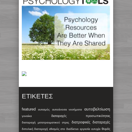
ΕΤΙΚΈΤΕΣ
αυτοβελτίωση
featured
αυτισμός
αυτοάνοσα νοσήματα
διαταραχές προσωπικότητας
γυναίκα
διατροφικές διαταραχές
διαταραχή μετατραυματικού στρες
θυμός
διπολική διαταραχή
εθισμός στο διαδίκτυο
εργασία
ευτυχία