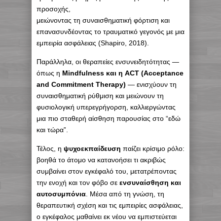
προσοχής,
μειώνοντας τη συναισθηματική φόρτιση και
επανασυνδέοντας το τραυματικό γεγονός με μια
εμπειρία ασφάλειας (Shapiro, 2018).
Παράλληλα, οι θεραπείες ενσυνειδητότητας —
όπως η
Mindfulness και η ACT (Acceptance
and Commitment Therapy)
— ενισχύουν τη
συναισθηματική ρύθμιση και μειώνουν τη
φυσιολογική υπερεγρήγορση, καλλιεργώντας
μια πιο σταθερή αίσθηση παρουσίας στο “εδώ
και τώρα”.
Τέλος, η
ψυχοεκπαίδευση
παίζει κρίσιμο ρόλο:
βοηθά το άτομο να κατανοήσει τι ακριβώς
συμβαίνει στον εγκέφαλό του, μετατρέποντας
την ενοχή και τον φόβο σε
ενσυναίσθηση και
αυτοσυμπόνια
. Μέσα από τη γνώση, τη
θεραπευτική σχέση και τις εμπειρίες ασφάλειας,
ο εγκέφαλος μαθαίνει εκ νέου να εμπιστεύεται