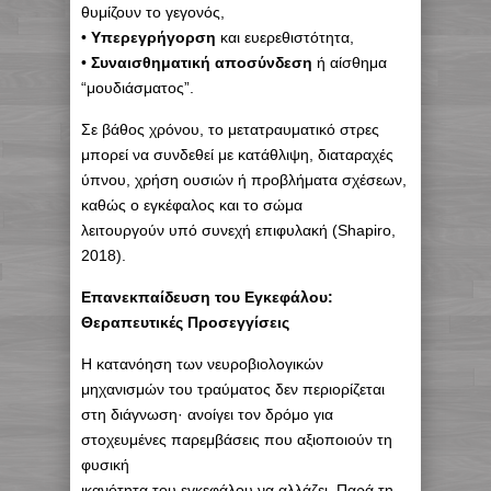
θυμίζουν το γεγονός,
•
Υπερεγρήγορση
και ευερεθιστότητα,
•
Συναισθηματική αποσύνδεση
ή αίσθημα
“μουδιάσματος”.
Σε βάθος χρόνου, το μετατραυματικό στρες
μπορεί να συνδεθεί με κατάθλιψη, διαταραχές
ύπνου, χρήση ουσιών ή προβλήματα σχέσεων,
καθώς ο εγκέφαλος και το σώμα
λειτουργούν υπό συνεχή επιφυλακή (Shapiro,
2018).
Επανεκπαίδευση του Εγκεφάλου:
Θεραπευτικές Προσεγγίσεις
Η κατανόηση των νευροβιολογικών
μηχανισμών του τραύματος δεν περιορίζεται
στη διάγνωση· ανοίγει τον δρόμο για
στοχευμένες παρεμβάσεις που αξιοποιούν τη
φυσική
ικανότητα του εγκεφάλου να αλλάζει. Παρά τη