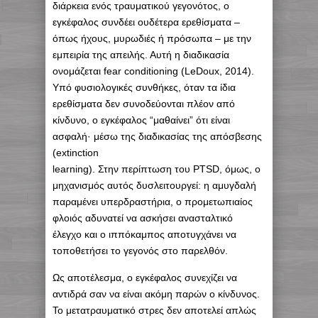
διάρκεια ενός τραυματικού γεγονότος, ο
εγκέφαλος συνδέει ουδέτερα ερεθίσματα –
όπως ήχους, μυρωδιές ή πρόσωπα – με την
εμπειρία της απειλής. Αυτή η διαδικασία
ονομάζεται fear conditioning (LeDoux, 2014).
Υπό φυσιολογικές συνθήκες, όταν τα ίδια
ερεθίσματα δεν συνοδεύονται πλέον από
κίνδυνο, ο εγκέφαλος “μαθαίνει” ότι είναι
ασφαλή· μέσω της διαδικασίας της απόσβεσης
(extinction
learning). Στην περίπτωση του PTSD, όμως, ο
μηχανισμός αυτός δυσλειτουργεί: η αμυγδαλή
παραμένει υπερδραστήρια, ο προμετωπιαίος
φλοιός αδυνατεί να ασκήσει ανασταλτικό
έλεγχο και ο ιππόκαμπος αποτυγχάνει να
τοποθετήσει το γεγονός στο παρελθόν.
Ως αποτέλεσμα, ο εγκέφαλος συνεχίζει να
αντιδρά σαν να είναι ακόμη παρών ο κίνδυνος.
Το μετατραυματικό στρες δεν αποτελεί απλώς