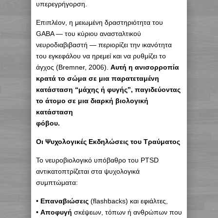
υπερεγρήγορση.
Επιπλέον, η μειωμένη δραστηριότητα του
GABA — του κύριου ανασταλτικού
νευροδιαβιβαστή — περιορίζει την ικανότητα
του εγκεφάλου να ηρεμεί και να ρυθμίζει το
άγχος (Bremner, 2006).
Αυτή η ανισορροπία
κρατά το σώμα σε μια παρατεταμένη
κατάσταση “μάχης ή φυγής”, παγιδεύοντας
το άτομο σε μια διαρκή βιολογική
κατάσταση
φόβου.
Οι Ψυχολογικές Εκδηλώσεις του Τραύματος
Το νευροβιολογικό υπόβαθρο του PTSD
αντικατοπτρίζεται στα ψυχολογικά
συμπτώματα:
•
Επαναβιώσεις
(flashbacks) και εφιάλτες,
•
Αποφυγή
σκέψεων, τόπων ή ανθρώπων που