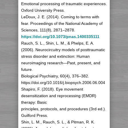
Emotional processing of traumatic experiences.
Oxford University Press.
LeDoux, J. E. (2014). Coming to terms with
fear. Proceedings of the National Academy of
Sciences, 111(8), 2871–2878.
https://doi.org/10.1073/pnas.1400335111
Rauch, S. L., Shin, L. M., & Phelps, E. A.
(2006). Neurocircuitry models of posttraumatic
stress disorder and extinction: Human
neuroimaging research—Past, present, and
future.
Biological Psychiatry, 60(4), 376–382.
https://doi.org/10.1016/j.biopsych.2006.06.004
Shapiro, F. (2018). Eye movement
desensitization and reprocessing (EMDR)
therapy: Basic
principles, protocols, and procedures (3rd ed.).
Guilford Press.
Shin, L. M., Rauch, S. L., & Pitman, R. K.