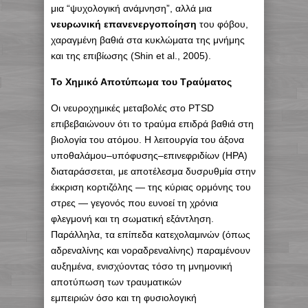
μια “ψυχολογική ανάμνηση”, αλλά μια
νευρωνική επανενεργοποίηση
του φόβου,
χαραγμένη βαθιά στα κυκλώματα της μνήμης
και της επιβίωσης (Shin et al., 2005).
Το Χημικό Αποτύπωμα του Τραύματος
Οι νευροχημικές μεταβολές στο PTSD
επιβεβαιώνουν ότι το τραύμα επιδρά βαθιά στη
βιολογία του ατόμου. Η λειτουργία του άξονα
υποθαλάμου–υπόφυσης–επινεφριδίων (HPA)
διαταράσσεται, με αποτέλεσμα δυσρυθμία στην
έκκριση κορτιζόλης — της κύριας ορμόνης του
στρες — γεγονός που ευνοεί τη χρόνια
φλεγμονή και τη σωματική εξάντληση.
Παράλληλα, τα επίπεδα κατεχολαμινών (όπως
αδρεναλίνης και νοραδρεναλίνης) παραμένουν
αυξημένα, ενισχύοντας τόσο τη μνημονική
αποτύπωση των τραυματικών
εμπειριών όσο και τη φυσιολογική