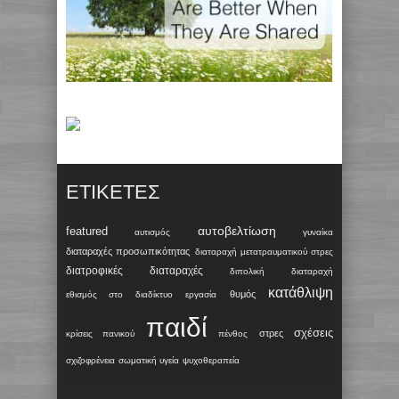
ΕΤΙΚΈΤΕΣ
αυτοβελτίωση
featured
αυτισμός
γυναίκα
διαταραχές προσωπικότητας
διαταραχή μετατραυματικού στρες
διατροφικές διαταραχές
διπολική διαταραχή
κατάθλιψη
θυμός
εθισμός στο διαδίκτυο
εργασία
παιδί
σχέσεις
στρες
κρίσεις πανικού
πένθος
σχιζοφρένεια
σωματική υγεία
ψυχοθεραπεία