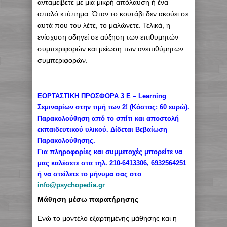
ανταμείβετε με μια μικρή απόλαυση ή ένα
απαλό κτύπημα. Όταν το κουτάβι δεν ακούει σε
αυτά που του λέτε, το μαλώνετε. Τελικά, η
ενίσχυση οδηγεί σε αύξηση των επιθυμητών
συμπεριφορών και μείωση των ανεπιθύμητων
συμπεριφορών.
ΕΟΡΤΑΣΤΙΚΗ ΠΡΟΣΦΟΡΑ 3 E – Learning
Σεμιναρίων στην τιμή των 2! (Κόστος: 60 ευρώ).
Παρακολούθηση από το σπίτι και αποστολή
εκπαιδευτικού υλικού. Δίδεται Βεβαίωση
Παρακολούθησης.
Για πληροφορίες και συμμετοχές μπορείτε να
μας καλέσετε στα τηλ. 210-6413306, 6932564251
ή να στείλετε το μήνυμα σας στο
info@psychopedia.gr
Μάθηση μέσω παρατήρησης
Ενώ το μοντέλο εξαρτημένης μάθησης και η