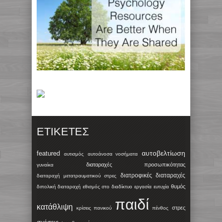
ΕΤΙΚΈΤΕΣ
αυτοβελτίωση
featured
αυτισμός
αυτοάνοσα νοσήματα
διαταραχές προσωπικότητας
γυναίκα
διατροφικές διαταραχές
διαταραχή μετατραυματικού στρες
θυμός
διπολική διαταραχή
εθισμός στο διαδίκτυο
εργασία
ευτυχία
παιδί
κατάθλιψη
στρες
κρίσεις πανικού
πένθος