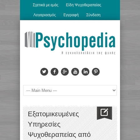
Σχετικά με εμάς
Είδη Ψυχοθεραπείας
Λογαριασμός
Εγγραφή
Σύνδεση
Εξατομικευμένες
Yπηρεσίες
Ψυχοθεραπείας από