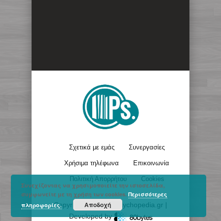
Σχετικά με εμάς
Συνεργασίες
Χρήσιμα τηλέφωνα
Επικοινωνία
Πολιτική Απορρήτου
Cookies
Συνεχίζοντας να χρησιμοποιείτε την ιστοσελίδα,
συμφωνείτε με τη χρήση των cookies.
Περισσότερες
Αποδοχή
Copyright © 2017 - Psychopedia.gr |
πληροφορίες.
Developed by