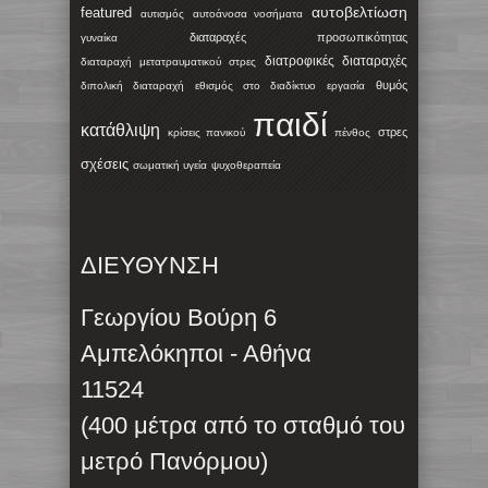
αυτοβελτίωση
featured
αυτισμός
αυτοάνοσα νοσήματα
διαταραχές προσωπικότητας
γυναίκα
διατροφικές διαταραχές
διαταραχή μετατραυματικού στρες
θυμός
διπολική διαταραχή
εθισμός στο διαδίκτυο
εργασία
παιδί
κατάθλιψη
στρες
κρίσεις πανικού
πένθος
σχέσεις
σωματική υγεία
ψυχοθεραπεία
ΔΙΕΥΘΥΝΣΗ
Γεωργίου Βούρη 6
Αμπελόκηποι - Αθήνα
11524
(400 μέτρα από το σταθμό του
μετρό Πανόρμου)