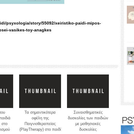
di/psyxologia/story/55092/xeiristiko-paidi-mipos-
ypsei-vasikes-toy-anagkes
του
Τα σημαντικότερα
Συναισθηματικές
παιδιά
oφέλη της
δυσκολίες των παιδιών
 στο
Παιγνιοθεραπείας
με μαθησιακές
τισμού
(PlayTherapy) στο παιδί
δυσκολίες