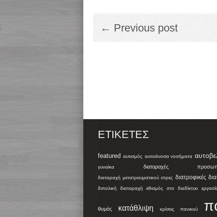
← Previous post
ΕΤΙΚΈΤΕΣ
αυτοβε
featured
αυτισμός
αυτοάνοσα νοσήματα
διαταραχές προσωπικ
γυναίκα
διατροφικές δι
διαταραχή μετατραυματικού στρες
διπολική διαταραχή
εθισμός στο διαδίκτυο
εργασί
π
κατάθλιψη
θυμός
κρίσεις πανικού