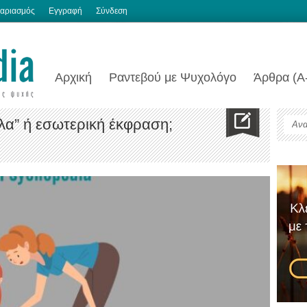
αριασμός
Εγγραφή
Σύνδεση
Αρχική
Ραντεβού με Ψυχολόγο
Άρθρα (Α
έλα” ή εσωτερική έκφραση;