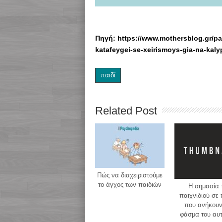
Πηγή: https://www.mothersblog.gr/pai
katafeygei-se-xeirismoys-gia-na-kal
παιδί
Related Post
Πώς να διαχειριστούμε
το άγχος των παιδιών
H σημασία 
παιχνιδιού σε 
που ανήκουν
φάσμα του αυ