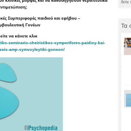
υν κλινικές μορφές και να καθοδηγήσουν θεραπευτικά
δείτε
αντιμετώπιση;
ικές Συμπεριφορές παιδιού και εφήβου –
Τα 
μβουλευτική Γονέων
ίτε να κάνετε κλικ
iko-seminario-cheiristikes-symperifores-paidioy-kai-
seis-amp-symvoyleytiki-goneon/