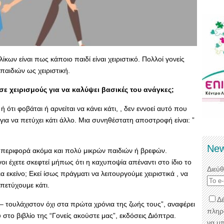
ων είναι πως κάποιο παιδί είναι χειριστικό. Πολλοί γονείς
αιδιών ως χειριστική.
σε χειρισμούς για να καλύψει βασικές του ανάγκες;
 ή ότι φοβάται ή αρνείται να κάνει κάτι, , δεν εννοεί αυτό που
, για να πετύχει κάτι άλλο. Μια συνηθέστατη αποστροφή είναι: ”
New
μπεριφορά ακόμα και πολύ μικρών παιδιών ή βρεφών.
οι έχετε σκεφτεί μήπως ότι η καχυποψία απέναντι στο ίδιο το
Διεύ
για εκείνο; Εκεί ίσως πράγματι να λειτουργούμε χειριστικά , να
πετύχουμε κάτι.
Δέ
ά – τουλάχιστον όχι στα πρώτα χρόνια της ζωής τους”, αναφέρει
πληρ
το βιβλίο της “Γονείς ακούστε μας”, εκδόσεις Διόπτρα.
να μ