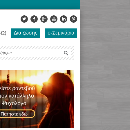
-Ω)
Δια ζώσης
e-Σεμινάρια