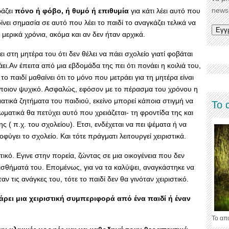
newsl
ράζει
πόνο ή φόβο, ή θυμό ή επιθυμία
για κάτι λέει αυτό που
νει σημασία σε αυτό που λέει το παιδί το αναγκάζει τελικά να
ο μερικά χρόνια, ακόμα και αν δεν ήταν αρχικά.
ει στη μητέρα του ότι δεν θέλει να πάει σχολείο γιατί φοβάται
ει.Αν έπειτα από μια εβδομάδα της πει ότι πονάει η κοιλιά του,
 το παιδί μαθαίνει ότι το μόνο που μετράει για τη μητέρα είναι
κάποιον ψυχικό. Ασφαλώς, εφόσον με το πέρασμα του χρόνου η
ατικά ζητήματα του παιδιού, εκείνο μπορεί κάποια στιγμή να
Το 
ματικά θα πετύχει αυτό που χρειάζεται- τη φροντίδα της και
( π.χ. του σχολείου). Ετσι, ενδέχεται να πει ψέματα ή να
γει το σχολείο. Και τότε πράγματι λειτουργεί χειριστικά.
τικό. Εγινε στην πορεία, ζώντας σε μια οικογένεια που δεν
αισθήματά του. Επομένως, για να τα καλύψει, αναγκάστηκε να
ταν τις ανάγκες του, τότε το παιδί δεν θα γινόταν χειριστικό.
άρει μια χειριστική συμπεριφορά από ένα παιδί ή έναν
Το απ