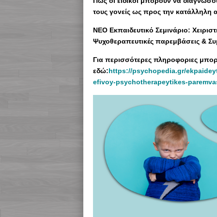
Πως οι ειδικοί μπορούν να διαγνώσο
τους γονείς ως προς την κατάλληλη 
ΝΕΟ Εκπαιδευτικό Σεμινάριο: Χειριστ
Ψυχοθεραπευτικές παρεμβάσεις & Συ
Για περισσότερες πληροφοριες μπορε
εδώ:
https://psychopedia.gr/ekpaideyt
efivoy-psychotherapeytikes-paremva