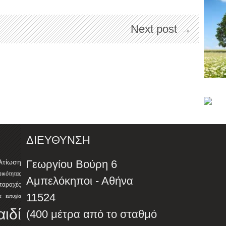
Next post →
ΔΙΕΥΘΥΝΣΗ
λτίωση
Γεωργίου Βούρη 6
ότητας
Αμπελόκηποι - Αθήνα
αταραχές
11524
α
ευτυχία
αιδί
(400 μέτρα από το σταθμό