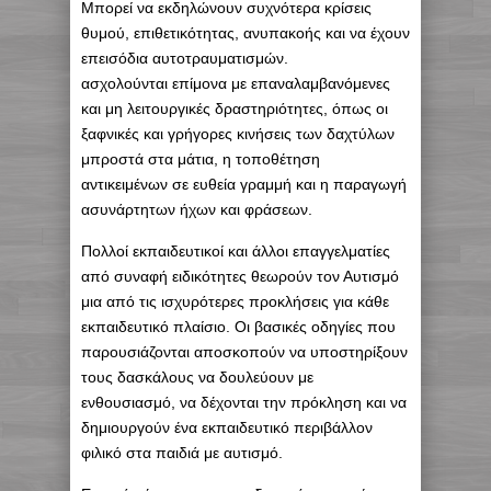
Μπορεί να εκδηλώνουν συχνότερα κρίσεις
θυμού, επιθετικότητας, ανυπακοής και να έχουν
επεισόδια αυτοτραυματισμών.
ασχολούνται επίμονα με επαναλαμβανόμενες
και μη λειτουργικές δραστηριότητες, όπως οι
ξαφνικές και γρήγορες κινήσεις των δαχτύλων
μπροστά στα μάτια, η τοποθέτηση
αντικειμένων σε ευθεία γραμμή και η παραγωγή
ασυνάρτητων ήχων και φράσεων.
Πολλοί εκπαιδευτικοί και άλλοι επαγγελματίες
από συναφή ειδικότητες θεωρούν τον Αυτισμό
μια από τις ισχυρότερες προκλήσεις για κάθε
εκπαιδευτικό πλαίσιο. Οι βασικές οδηγίες που
παρουσιάζονται αποσκοπούν να υποστηρίξουν
τους δασκάλους να δουλεύουν με
ενθουσιασμό, να δέχονται την πρόκληση και να
δημιουργούν ένα εκπαιδευτικό περιβάλλον
φιλικό στα παιδιά με αυτισμό.