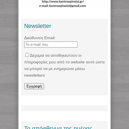
Newsletter
Διεύθυνση Email:
Δέχομαι να αποθηκευτούν οι
πληροφορίες μου από το website αυτό ώστε
να μπορεί να με ενημερώνει μέσω
newsletters
Το απόφθεγμα της ημέρας