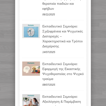
θεραπεία παιδιών και
εφήβων
06/11/2025
Εκπαιδευτικό Σεμινάριο:
Σχιζοφρένεια και Ψυχωτικές
Διαταραχές –
Χαρακτηριστικά και Τρόποι
Διαχείρισης
14/07/2025
Εκπαιδευτικό Σεμινάριο:
Εφαρμογή της Εικαστικής
Ψυχοθεραπείας στο Ψυχικό
τραύμα
08/07/2025
Εκπαιδευτικό Σεμινάριο:
Αξιολόγηση & Παρέμβαση