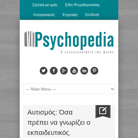
Σχετικά με εμάς
Είδη Ψυχοθεραπείας
Λογαριασμός
Εγγραφή
Σύνδεση
Αυτισμός: Όσα
πρέπει να γνωρίζει ο
εκπαιδευτικός.