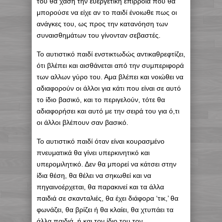
του θα χάση την ευεργετική επίρροια που θα
μπορούσε να είχε αν το παιδί ένοιωθε πως οι
ανάγκες του, ως προς την κατανόηση των
συναισθημάτων του γίνονταν σεβαστές.
Το αυτιστικό παιδί ενστικτωδώς αντικαθρεφτίζει,
ότι βλέπει και αισθάνεται από την συμπεριφορά
των αλλων γύρο του. Αμα βλέπει και νοιώθει να
αδιαφορούν οι άλλοι για κάτι που είναι σε αυτό
το ίδιο βασικό, και το περιγελούν, τότε θα
αδιαφορήσει και αυτό με την σειρά του για ό,τι
οι άλλοι βλέπουν σαν βασικό.
Το αυτιστικό παιδί όταν είναι κουρασμένο
πνευματικά θα γίνει υπερκινητικό και
υπερομιλητικό. Δεν θα μπορεί να κάτσει στην
ίδια θέση, θα θέλει να σηκωθεί και να
πηγαινοέρχεται, θα παρακινεί και τα άλλα
παιδιά σε σκανταλιές, θα έχει διάφορα ‘τικ,’ θα
φωνάζει, θα βρίζει ή θα κλαίει, θα χτυπάει τα
άλλα παιδιά, ή και τον ίδιο του τον