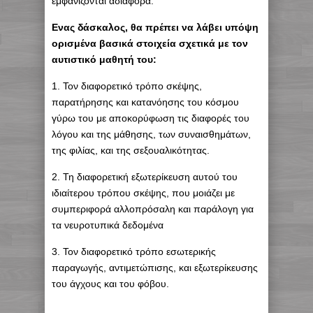
εμφανίζονται αδιάφορα.
Ενας δάσκαλος, θα πρέπει να λάβει υπόψη
ορισμένα βασικά στοιχεία σχετικά με τον
αυτιστικό μαθητή του:
1. Τον διαφορετικό τρόπο σκέψης,
παρατήρησης και κατανόησης του κόσμου
γύρω του με αποκορύφωση τις διαφορές του
λόγου και της μάθησης, των συναισθημάτων,
της φιλίας, και της σεξουαλικότητας.
2. Τη διαφορετική εξωτερίκευση αυτού του
ιδιαίτερου τρόπου σκέψης, που μοιάζει με
συμπεριφορά αλλοπρόσαλη και παράλογη για
τα νευροτυπικά δεδομένα
3. Τον διαφορετικό τρόπο εσωτερικής
παραγωγής, αντιμετώπισης, και εξωτερίκευσης
του άγχους και του φόβου.