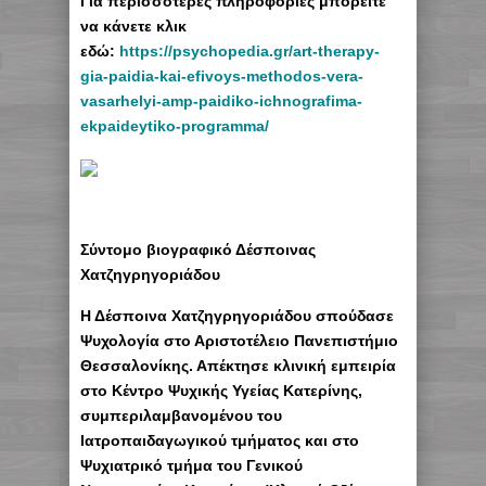
Για περισσότερες πληροφορίες μπορείτε
να κάνετε κλικ
εδώ:
https://psychopedia.gr/art-therapy-
gia-paidia-kai-efivoys-methodos-vera-
vasarhelyi-amp-paidiko-ichnografima-
ekpaideytiko-programma/
Σύντομο βιογραφικό Δέσποινας
Χατζηγρηγοριάδου
Η Δέσποινα Χατζηγρηγοριάδου σπούδασε
Ψυχολογία στο Αριστοτέλειο Πανεπιστήμιο
Θεσσαλονίκης. Απέκτησε κλινική εμπειρία
στο Κέντρο Ψυχικής Υγείας Κατερίνης,
συμπεριλαμβανομένου του
Ιατροπαιδαγωγικού τμήματος και στο
Ψυχιατρικό τμήμα του Γενικού