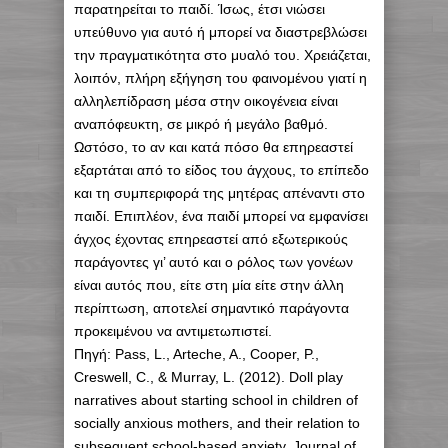
παρατηρείται το παιδί. Ίσως, έτσι νιώσει
υπεύθυνο για αυτό ή μπορεί να διαστρεβλώσει
την πραγματικότητα στο μυαλό του. Χρειάζεται,
λοιπόν, πλήρη εξήγηση του φαινομένου γιατί η
αλληλεπίδραση μέσα στην οικογένεια είναι
αναπόφευκτη, σε μικρό ή μεγάλο βαθμό.
Ωστόσο, το αν και κατά πόσο θα επηρεαστεί
εξαρτάται από το είδος του άγχους, το επίπεδο
και τη συμπεριφορά της μητέρας απέναντι στο
παιδί. Επιπλέον, ένα παιδί μπορεί να εμφανίσει
άγχος έχοντας επηρεαστεί από εξωτερικούς
παράγοντες γι’ αυτό και ο ρόλος των γονέων
είναι αυτός που, είτε στη μία είτε στην άλλη
περίπτωση, αποτελεί σημαντικό παράγοντα
προκειμένου να αντιμετωπιστεί.
Πηγή: Pass, L., Arteche, A., Cooper, P.,
Creswell, C., & Murray, L. (2012). Doll play
narratives about starting school in children of
socially anxious mothers, and their relation to
subsequent school-based anxiety. Journal of