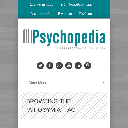
Σχετικά με εμάς
Είδη Ψυχοθεραπείας
Λογαριασμός
Εγγραφή
Σύνδεση
BROWSING THE
"ΛΙΠΟΘΥΜΊΑ" TAG