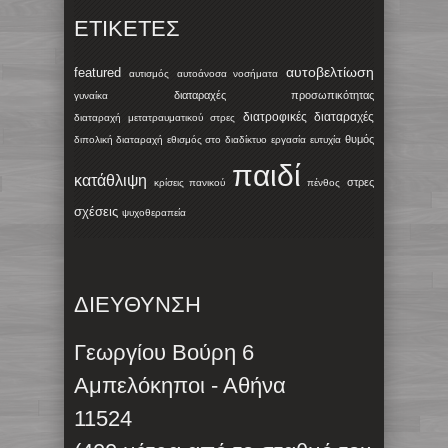
ΕΤΙΚΈΤΕΣ
αυτοβελτίωση
featured
αυτισμός
αυτοάνοσα νοσήματα
διαταραχές προσωπικότητας
γυναίκα
διατροφικές διαταραχές
διαταραχή μετατραυματικού στρες
θυμός
διπολική διαταραχή
εθισμός στο διαδίκτυο
εργασία
ευτυχία
παιδί
κατάθλιψη
στρες
κρίσεις πανικού
πένθος
σχέσεις
ψυχοθεραπεία
ΔΙΕΥΘΥΝΣΗ
Γεωργίου Βούρη 6
Αμπελόκηποι - Αθήνα
11524